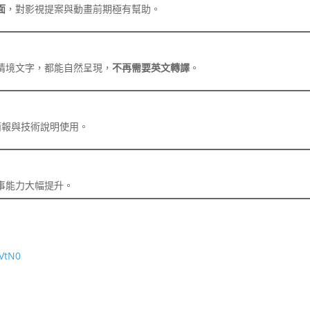
面
，對影視提案與動畫前期極有幫助。
情境文字，都能自然呈現，
不再需要英文轉譯
。
簡報與技術說明使用。
事能力大幅提升。
VtN0