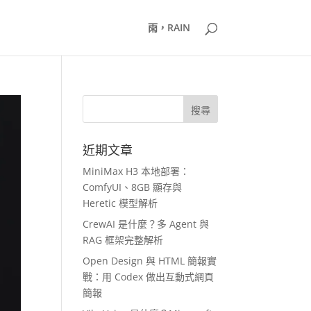
雨，RAIN
近期文章
MiniMax H3 本地部署：
ComfyUI、8GB 顯存與
Heretic 模型解析
CrewAI 是什麼？多 Agent 與
RAG 框架完整解析
Open Design 與 HTML 簡報實
戰：用 Codex 做出互動式網頁
簡報