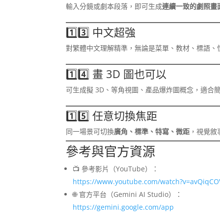
輸入分鏡或劇本段落，即可生成
連續一致的劇照畫
1️⃣3️⃣ 中文超強
對繁體中文理解精準，無論是菜單、教材、標語、
1️⃣4️⃣ 畫 3D 圖也可以
可生成擬 3D、等角視圖、產品爆炸圖概念，適合
1️⃣5️⃣ 任意切換焦距
同一場景可切換
廣角、標準、特寫、微距
，視覺敘
參考與官方資源
📺 參考影片（YouTube）：
https://www.youtube.com/watch?v=avQiqCO
🌐 官方平台（Gemini AI Studio）：
https://gemini.google.com/app