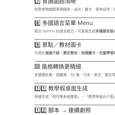
7️⃣ 食譜圖超清晰
針對食物細節表現極佳，油光、層次、質地自然，
8️⃣ 多國語言菜單 Menu
結合 Gemini 的語言能力，可直接生成
多國語言版
9️⃣ 景點／教材圖卡
可用於
旅遊介紹、歷史教材、地理圖卡、兒童學習
🔟 風格轉換更精細
支援攝影風、插畫風、3D 風、日系、美式、復古
1️⃣1️⃣ 教學假桌面生成
快速生成「假作業系統畫面」、「教學用後台介面
1️⃣2️⃣ 腳本 → 連續劇照