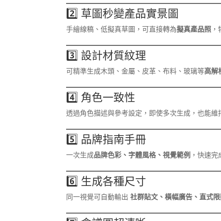
2️⃣ 草圖秒變產品實景圖
手繪線稿、低擬真草圖，可直接轉為
擬真產品照
，
3️⃣ 設計材質紋理
可精準生成木頭、金屬、皮革、布料、玻璃等
高解
4️⃣ 角色一致性
透過角色描述與參考設定，即使多次生成，也能維
5️⃣ 品牌指南手冊
一次生成
品牌色彩、字體風格、視覺範例
，快速完成 
6️⃣ 生成各種尺寸
同一視覺可自動輸出
社群貼文、橫幅廣告、直式限動、