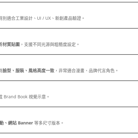
特別適合工業設計、UI / UX、新創產品驗證。
析材質貼圖
，支援不同光源與粗糙度設定。
持
臉型、服裝、風格高度一致
，非常適合漫畫、品牌代言角色。
Brand Book 視覺示意。
網站 Banner
等多尺寸版本。