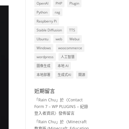
OpenAI
PHP
Plugin
Python
rag
Raspberry Pi
Stable Diffusion
TTS
Ubuntu
web
Webui
Windows
woocommerce
wordpress
人工智慧
圖像生成
本地 AI
本地部署
生成式AI
開源
近期留言
「
Rain Chu
」於〈
Contact
Form 7 – WP PLUGINS – 紀錄
登入者資訊
〉發佈留言
「
Rain Chu
」於〈
Minecraft
教育版 (Minecraft: Education