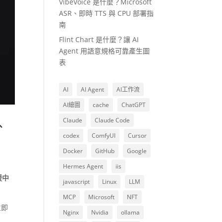
VibeVoice 是什麼？Microsoft
ASR、即時 TTS 與 CPU 部署指
南
Flint Chart 是什麼？讓 AI
Agent 用語意規格可靠產生圖
表
AI
AI Agent
AI工作流
AI繪圖
cache
ChatGPT
Claude
Claude Code
、
codex
ComfyUI
Cursor
Docker
GitHub
Google
Hermes Agent
iis
援中
javascript
Linux
LLM
MCP
Microsoft
NFT
立即
Nginx
Nvidia
ollama