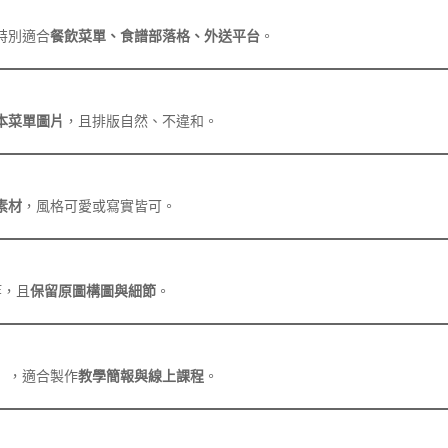
特別適合
餐飲菜單、食譜部落格、外送平台
。
本菜單圖片
，且排版自然、不違和。
素材
，風格可愛或寫實皆可。
等，且
保留原圖構圖與細節
。
」，適合製作
教學簡報與線上課程
。