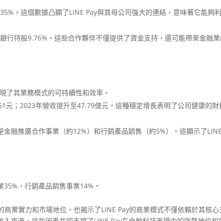
ion 持股68.35%。這個數據凸顯了LINE Pay與其母公司強大的連結，意味著它能夠
聯邦銀行持股9.76%。這些合作夥伴不僅提供了資金支持，還可能帶來金融
利，展現了其業務模式的可持續性和效率。
7.51元；2023年營收提升至47.79億元。這種穩定增長表明了公司健康的
金融推廣合作事業（約12%）和行銷產品銷售（約5%）。這顯示了LINE 
35%，行銷產品銷售事業14%。
域的商業實力和市場地位，也揭示了LINE Pay的商業模式不僅依賴於其核心
入來源。這些因素共同支撐了LINE Pay在金融科技市場中的強勢地位和