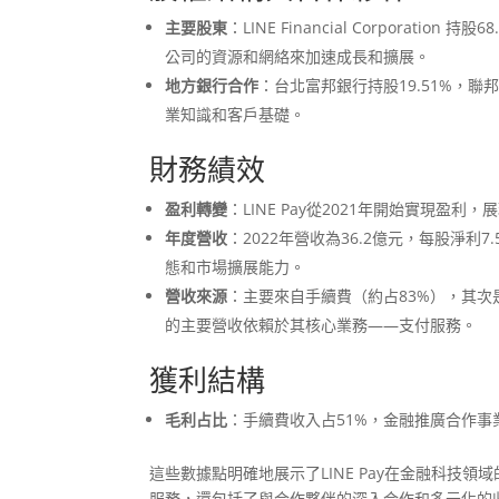
主要股東
：LINE Financial Corporat
公司的資源和網絡來加速成長和擴展。
地方銀行合作
：台北富邦銀行持股19.51%，
業知識和客戶基礎。
財務績效
盈利轉變
：LINE Pay從2021年開始實現盈
年度營收
：2022年營收為36.2億元，每股淨利
態和市場擴展能力。
營收來源
：主要來自手續費（約占83%），其次是
的主要營收依賴於其核心業務——支付服務。
獲利結構
毛利占比
：手續費收入占51%，金融推廣合作事業
這些數據點明確地展示了LINE Pay在金融科技領
服務，還包括了與合作夥伴的深入合作和多元化的收