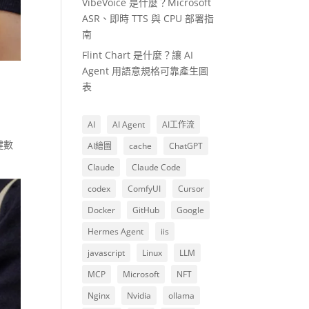
VibeVoice 是什麼？Microsoft
ASR、即時 TTS 與 CPU 部署指
南
Flint Chart 是什麼？讓 AI
Agent 用語意規格可靠產生圖
表
AI
AI Agent
AI工作流
鍵數
AI繪圖
cache
ChatGPT
Claude
Claude Code
codex
ComfyUI
Cursor
Docker
GitHub
Google
Hermes Agent
iis
javascript
Linux
LLM
MCP
Microsoft
NFT
Nginx
Nvidia
ollama