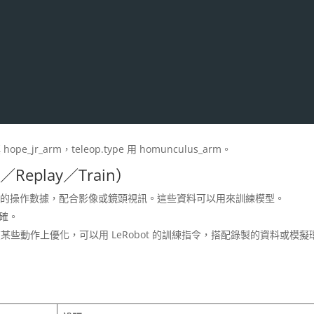
_jr_arm，teleop.type 用 homunculus_arm。
eplay／Train）
臂的操作數據，配合影像或鏡頭視訊。這些資料可以用來訓練模型。
確。
能在某些動作上優化，可以用 LeRobot 的訓練指令，搭配錄製的資料或模擬