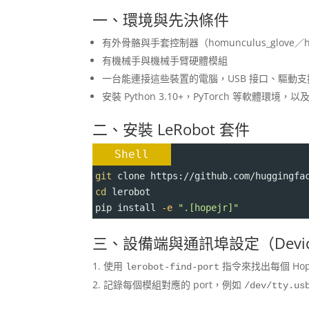
一、環境與先決條件
有外骨骼與手套控制器（homunculus_glove／ho
有機械手與機械手臂硬體模組
一台能連接這些裝置的電腦，USB 接口、驅動支
安裝 Python 3.10+，PyTorch 等軟體環境，以及
二、安裝 LeRobot 套件
Shell
git
 clone https://github.com/huggingfa
cd
 lerobot
pip install 
-e
".[hopejr]"
三、設備端與通訊埠設定（Device C
使用
指令來找出每個 Ho
lerobot-find-port
記錄每個模組對應的 port，例如
/dev/tty.us