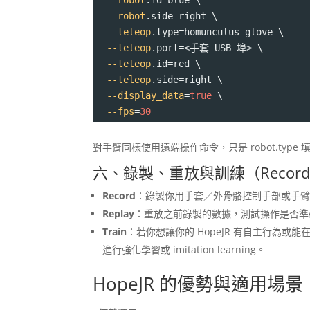
--robot
.side
=
right \
--teleop
.type
=
homunculus_glove \
--teleop
.port
=
<手套 USB 埠> \
--teleop
.id
=
red \
--teleop
.side
=
right \
--display_data
=
true
 \
--fps
=
30
對手臂同樣使用遠端操作命令，只是 robot.type 填 hope
六、錄製、重放與訓練（Record／R
Record
：錄製你用手套／外骨骼控制手部或手
Replay
：重放之前錄製的數據，測試操作是否準
Train
：若你想讓你的 HopeJR 有自主行為或
進行強化學習或 imitation learning。
HopeJR 的優勢與適用場景