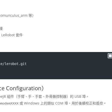
munculus_arm 等）
援
 LeRobot 套件
ce/lerobot.git
onfiguration）
peJR 組件（手臂、手、手套、外骨骼控制器）的 USB 埠。
或 Windows 上的類似 COM 埠，用於後續校正和遙控。
bmodemXXXX