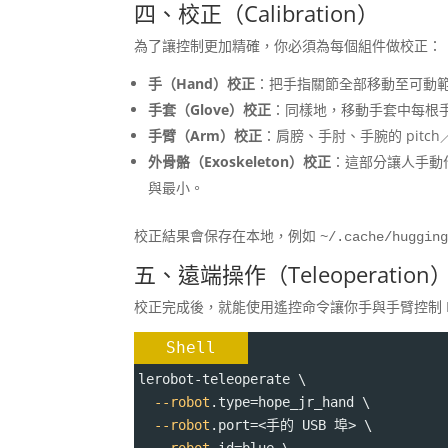
四、校正（Calibration）
為了讓控制更加精確，你必須為每個組件做校正：
手（Hand）校正
：把手指關節全部移動至可動範
手套（Glove）校正
：同樣地，移動手套中每根
手臂（Arm）校正
：肩膀、手肘、手腕的 pitch
外骨骼（Exoskeleton）校正
：這部分讓人手動作
與最小。
校正結果會保存在本地，例如
~/.cache/huggin
五、遠端操作（Teleoperation
校正完成後，就能使用遙控命令讓你手與手臂控制 Ho
Shell
lerobot-teleoperate \
--robot
.type
=
hope_jr_hand \
--robot
.port
=
<手的 USB 埠> \
--robot
.id
=
blue \