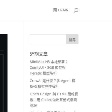
雨，RAIN
近期文章
MiniMax H3 本地部署：
ComfyUI、8GB 顯存與
Heretic 模型解析
CrewAI 是什麼？多 Agent 與
RAG 框架完整解析
Open Design 與 HTML 簡報實
戰：用 Codex 做出互動式網頁
簡報