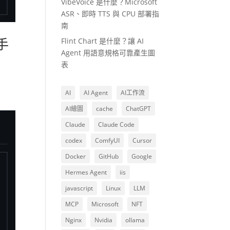
VibeVoice 是什麼？Microsoft
ASR、即時 TTS 與 CPU 部署指
南
手
Flint Chart 是什麼？讓 AI
Agent 用語意規格可靠產生圖
表
AI
AI Agent
AI工作流
AI繪圖
cache
ChatGPT
Claude
Claude Code
codex
ComfyUI
Cursor
Docker
GitHub
Google
Hermes Agent
iis
javascript
Linux
LLM
MCP
Microsoft
NFT
Nginx
Nvidia
ollama