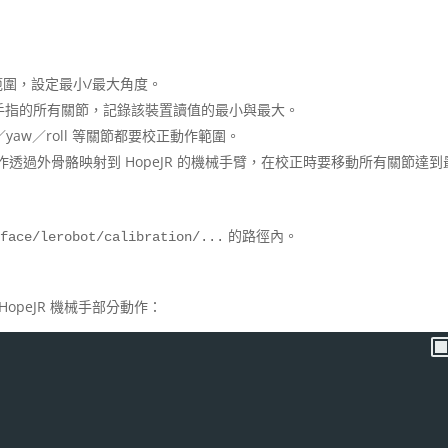
圍，設定最小/最大角度。
手指的所有關節，記錄該裝置讀值的最小與最大。
／yaw／roll 等關節都要校正動作範圍。
透過外骨骼映射到 HopeJR 的機械手臂，在校正時要移動所有關節達到
的路徑內。
gface/lerobot/calibration/...
）
peJR 機械手部分動作：