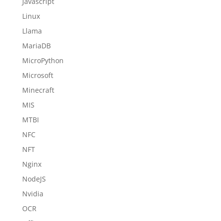
Javascript
Linux
Llama
MariaDB
MicroPython
Microsoft
Minecraft
MIS
MTBI
NFC
NFT
Nginx
NodeJS
Nvidia
OCR