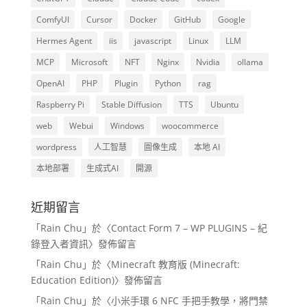
ComfyUI
Cursor
Docker
GitHub
Google
Hermes Agent
iis
javascript
Linux
LLM
MCP
Microsoft
NFT
Nginx
Nvidia
ollama
OpenAI
PHP
Plugin
Python
rag
Raspberry Pi
Stable Diffusion
TTS
Ubuntu
web
Webui
Windows
woocommerce
wordpress
人工智慧
圖像生成
本地 AI
本地部署
生成式AI
開源
近期留言
「
Rain Chu
」於〈
Contact Form 7 – WP PLUGINS – 紀
錄登入者資訊
〉發佈留言
「
Rain Chu
」於〈
Minecraft 教育版 (Minecraft:
Education Edition)
〉發佈留言
「
Rain Chu
」於〈
小米手環 6 NFC 手把手教學，將門禁