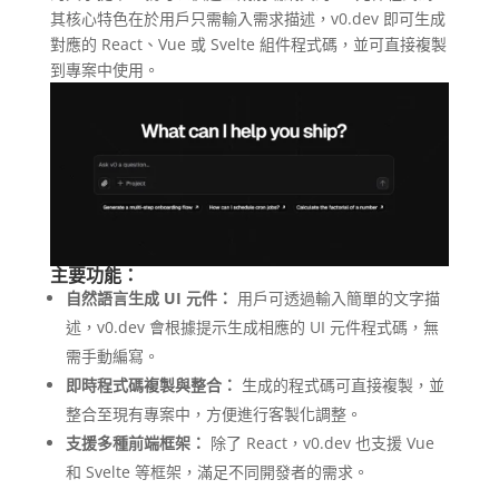
其核心特色在於用戶只需輸入需求描述，v0.dev 即可生成
對應的 React、Vue 或 Svelte 組件程式碼，並可直接複製
到專案中使用。
主要功能：
自然語言生成 UI 元件：
用戶可透過輸入簡單的文字描
述，v0.dev 會根據提示生成相應的 UI 元件程式碼，無
需手動編寫。
即時程式碼複製與整合：
生成的程式碼可直接複製，並
整合至現有專案中，方便進行客製化調整。
支援多種前端框架：
除了 React，v0.dev 也支援 Vue
和 Svelte 等框架，滿足不同開發者的需求。