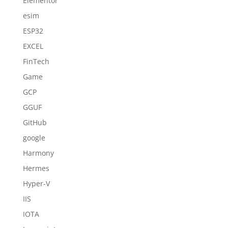
Elementor
esim
ESP32
EXCEL
FinTech
Game
GCP
GGUF
GitHub
google
Harmony
Hermes
Hyper-V
IIS
IOTA