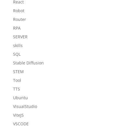
React
Robot
Router
RPA
SERVER
skills
SQL
Stable Diffusion
STEM
Tool
TTS
Ubuntu
VisualStudio
ViteJS
VSCODE