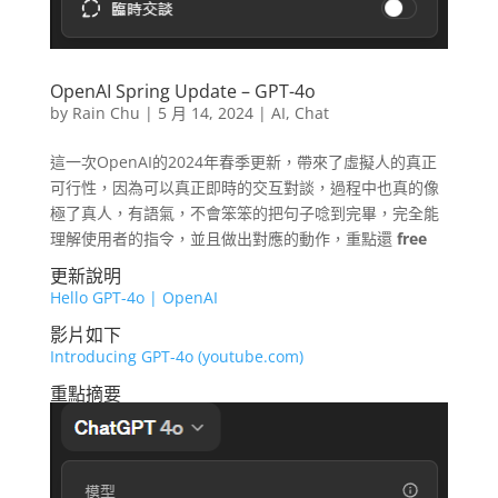
OpenAI Spring Update – GPT-4o
by
Rain Chu
|
5 月 14, 2024
|
AI
,
Chat
這一次OpenAI的2024年春季更新，帶來了虛擬人的真正
可行性，因為可以真正即時的交互對談，過程中也真的像
極了真人，有語氣，不會笨笨的把句子唸到完畢，完全能
理解使用者的指令，並且做出對應的動作，重點還
free
更新說明
Hello GPT-4o | OpenAI
影片如下
Introducing GPT-4o (youtube.com)
重點摘要