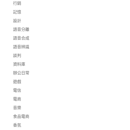
行銷
記憶
設計
語音分離
語音合成
語音辨識
談判
資料庫
辦公日常
遊戲
電信
電商
音樂
食品電商
香氛