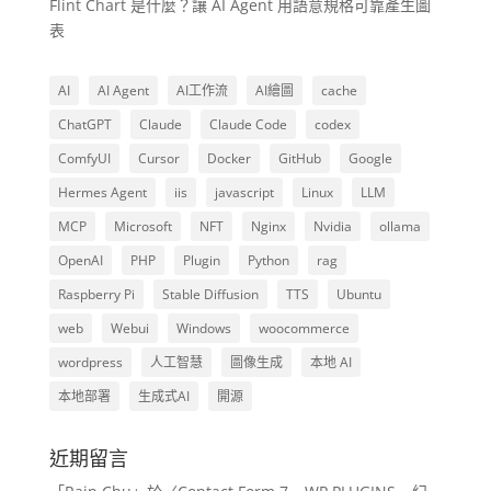
Flint Chart 是什麼？讓 AI Agent 用語意規格可靠產生圖
表
AI
AI Agent
AI工作流
AI繪圖
cache
ChatGPT
Claude
Claude Code
codex
ComfyUI
Cursor
Docker
GitHub
Google
Hermes Agent
iis
javascript
Linux
LLM
MCP
Microsoft
NFT
Nginx
Nvidia
ollama
OpenAI
PHP
Plugin
Python
rag
Raspberry Pi
Stable Diffusion
TTS
Ubuntu
web
Webui
Windows
woocommerce
wordpress
人工智慧
圖像生成
本地 AI
本地部署
生成式AI
開源
近期留言