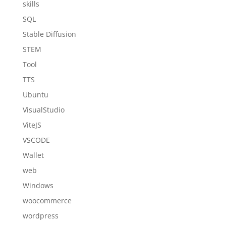
skills
SQL
Stable Diffusion
STEM
Tool
TTS
Ubuntu
VisualStudio
ViteJS
VSCODE
Wallet
web
Windows
woocommerce
wordpress