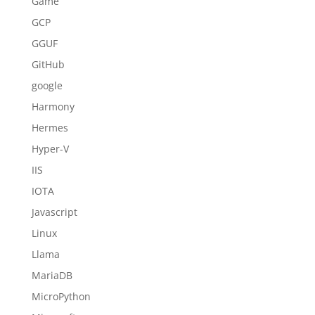
Game
GCP
GGUF
GitHub
google
Harmony
Hermes
Hyper-V
IIS
IOTA
Javascript
Linux
Llama
MariaDB
MicroPython