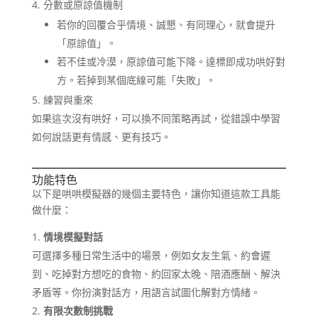
分數或原諒值機制
若你的回覆合乎情境、誠懇、有同理心，就會提升
「原諒值」。
若不佳或冷漠，原諒值可能下降。達標即成功哄好對
方。若掉到某個底線可能「失敗」。
練習與重來
如果這次沒有哄好，可以換不同策略再試，從錯誤中學習
如何說話更有情感、更有技巧。
功能特色
以下是哄哄模擬器的幾個主要特色，讓你知道這款工具能
做什麼：
情境模擬對話
可選擇多種日常生活中的場景，例如女友生氣、約會遲
到、吃掉對方想吃的食物、約回家太晚、陪酒應酬、解決
矛盾等。你扮演對話方，用語言試圖化解對方情緒。
有限次數制挑戰