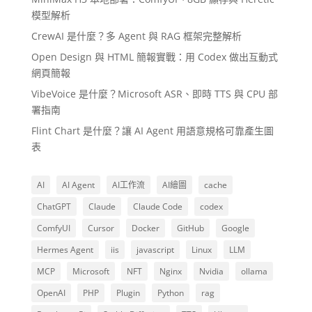
模型解析
CrewAI 是什麼？多 Agent 與 RAG 框架完整解析
Open Design 與 HTML 簡報實戰：用 Codex 做出互動式
網頁簡報
VibeVoice 是什麼？Microsoft ASR、即時 TTS 與 CPU 部
署指南
Flint Chart 是什麼？讓 AI Agent 用語意規格可靠產生圖
表
AI
AI Agent
AI工作流
AI繪圖
cache
ChatGPT
Claude
Claude Code
codex
ComfyUI
Cursor
Docker
GitHub
Google
Hermes Agent
iis
javascript
Linux
LLM
MCP
Microsoft
NFT
Nginx
Nvidia
ollama
OpenAI
PHP
Plugin
Python
rag