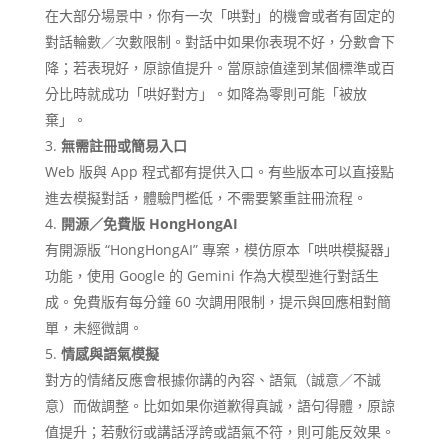
在大部分場景中，你有一次「哄對」的機會或者有固定的
對話輪數／次數限制。對話中如果你表現不好，分數會下
降；若表現好，原諒值提升。當原諒值達到某個標準或百
分比時就成功「哄好對方」。如降為零則可能「被放
棄」。
無需註冊或簡易入口
Web 版與 App 程式都有提供入口。有些版本可以直接點
進去模擬對話，體驗門檻低，不需要繁重註冊流程。
開源／免費版 HongHongAI
有開源版 “HongHongAI” 專案，模仿原本「哄哄模擬器」
功能，使用 Google 的 Gemini 作為大模型進行對話生
成。免費版有每分鐘 60 次調用限制，提示與回應相對簡
單，未經微調。
情感與語氣模擬
對方的情緒反應會根據你講的內容、語氣（誠意／不誠
意）而做調整。比如如果你道歉得真誠，語句得體，原諒
值提升；若敷衍或講話浮誇或語氣不符，則可能反效果。