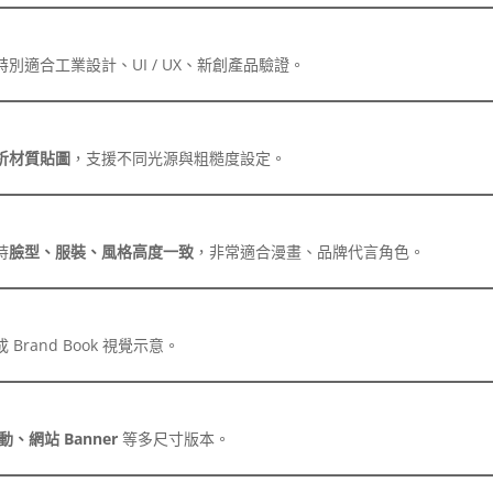
特別適合工業設計、UI / UX、新創產品驗證。
析材質貼圖
，支援不同光源與粗糙度設定。
持
臉型、服裝、風格高度一致
，非常適合漫畫、品牌代言角色。
Brand Book 視覺示意。
網站 Banner
等多尺寸版本。