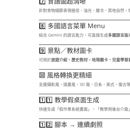
7️⃣ 食譜圖超清晰
針對食物細節表現極佳，油光、層次、質地自然，
8️⃣ 多國語言菜單 Menu
結合 Gemini 的語言能力，可直接生成
多國語言版
9️⃣ 景點／教材圖卡
可用於
旅遊介紹、歷史教材、地理圖卡、兒童學習
🔟 風格轉換更精細
支援攝影風、插畫風、3D 風、日系、美式、復古
1️⃣1️⃣ 教學假桌面生成
快速生成「假作業系統畫面」、「教學用後台介面
1️⃣2️⃣ 腳本 → 連續劇照