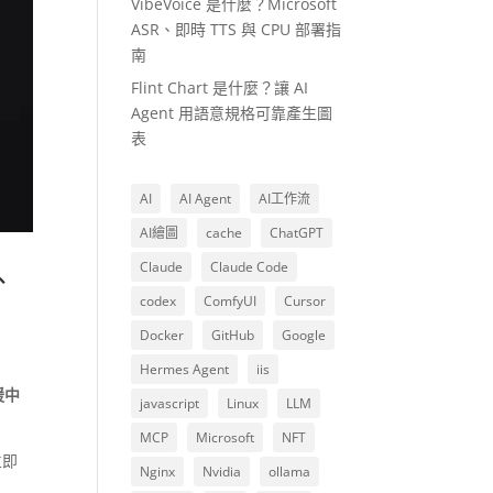
VibeVoice 是什麼？Microsoft
ASR、即時 TTS 與 CPU 部署指
南
Flint Chart 是什麼？讓 AI
Agent 用語意規格可靠產生圖
表
AI
AI Agent
AI工作流
AI繪圖
cache
ChatGPT
Claude
Claude Code
、
codex
ComfyUI
Cursor
Docker
GitHub
Google
Hermes Agent
iis
援中
javascript
Linux
LLM
MCP
Microsoft
NFT
立即
Nginx
Nvidia
ollama