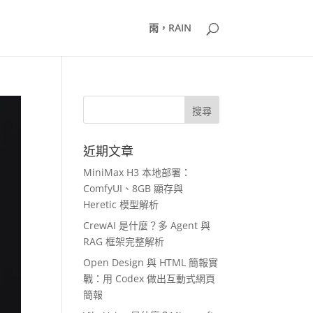
雨，RAIN
近期文章
MiniMax H3 本地部署：
ComfyUI、8GB 顯存與
Heretic 模型解析
CrewAI 是什麼？多 Agent 與
RAG 框架完整解析
Open Design 與 HTML 簡報實
戰：用 Codex 做出互動式網頁
簡報