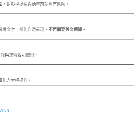
面
，對影視提案與動畫前期極有幫助。
情境文字，都能自然呈現，
不再需要英文轉譯
。
簡報與技術說明使用。
事能力大幅提升。
VtN0