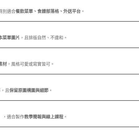
特別適合
餐飲菜單、食譜部落格、外送平台
。
本菜單圖片
，且排版自然、不違和。
素材
，風格可愛或寫實皆可。
等，且
保留原圖構圖與細節
。
」，適合製作
教學簡報與線上課程
。