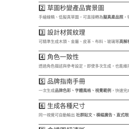
2️⃣ 草圖秒變產品實景圖
手繪線稿、低擬真草圖，可直接轉為
擬真產品照
，
3️⃣ 設計材質紋理
可精準生成木頭、金屬、皮革、布料、玻璃等
高解
4️⃣ 角色一致性
透過角色描述與參考設定，即使多次生成，也能維
5️⃣ 品牌指南手冊
一次生成
品牌色彩、字體風格、視覺範例
，快速完成 
6️⃣ 生成各種尺寸
同一視覺可自動輸出
社群貼文、橫幅廣告、直式限動、