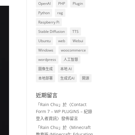
OpenAI
PHP
Plugin
Python
rag
Raspberry Pi
Stable Diffusion
TTS
Ubuntu
web
Webui
Windows
woocommerce
wordpress
人工智慧
圖像生成
本地 AI
本地部署
生成式AI
開源
近期留言
「
Rain Chu
」於〈
Contact
Form 7 – WP PLUGINS – 紀錄
登入者資訊
〉發佈留言
「
Rain Chu
」於〈
Minecraft
教育版 (Minecraft: Education