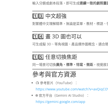
輸入分鏡或劇本段落，即可生成
連續一致的劇照畫
1️⃣3️⃣ 中文超強
對繁體中文理解精準，無論是菜單、教材、標語、
1️⃣4️⃣ 畫 3D 圖也可以
可生成擬 3D、等角視圖、產品爆炸圖概念，適合
1️⃣5️⃣ 任意切換焦距
同一場景可切換
廣角、標準、特寫、微距
，視覺敘
參考與官方資源
📺 參考影片（YouTube）：
https://www.youtube.com/watch?v=avQiqCO
🌐 官方平台（Gemini AI Studio）：
https://gemini.google.com/app