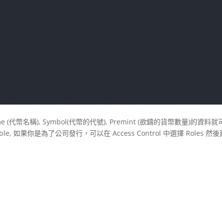
幣名稱), Symbol(代幣的代號), Premint (欲鑄的貨幣數量)的資料就
able, 如果你是為了公司發行，可以在 Access Control 中選擇 Roles 然