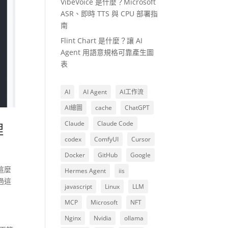
VibeVoice 是什麼？Microsoft
ASR、即時 TTS 與 CPU 部署指
南
Flint Chart 是什麼？讓 AI
Agent 用語意規格可靠產生圖
表
AI
AI Agent
AI工作流
AI繪圖
cache
ChatGPT
Claude
Claude Code
理
codex
ComfyUI
Cursor
Docker
GitHub
Google
這麼
Hermes Agent
iis
過這
javascript
Linux
LLM
MCP
Microsoft
NFT
Nginx
Nvidia
ollama