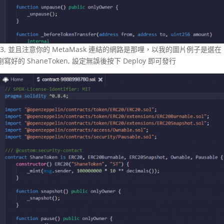
eb3, 並且注意你的 MetaMask 連結的網路是那哩，以我的圖片例子是選在
的 ShaneToken, 設定無誤後按下 Deploy 即可發行