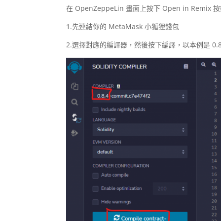
在 OpenZeppeLin 畫面上按下 Open in R
1.先連結你的 MetaMask 小狐狸錢包
2.選擇對應的編譯器，然後按下編譯，以本例是 0.8.4