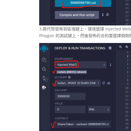
3.將代幣發佈到區塊鏈上，環境選擇 Injected W
Ploygon 的測試鏈上，然後發佈的合約要選擇倒剛剛寫好