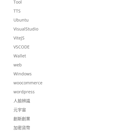
Tool
TTS
Ubuntu
VisualStudio
ViteJS
VSCODE
Wallet
web
Windows
woocommerce
wordpress
人臉辨識
元宇宙
創新創業
加密貨幣