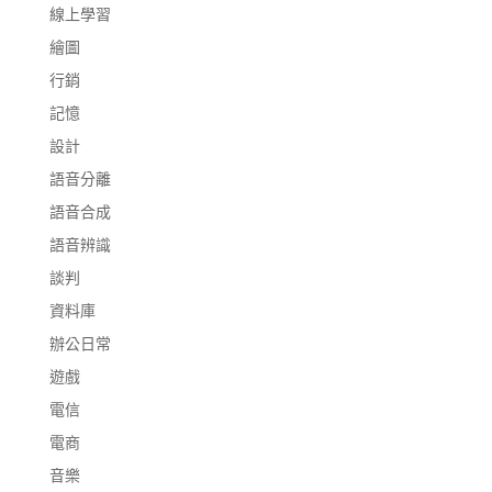
線上學習
繪圖
行銷
記憶
設計
語音分離
語音合成
語音辨識
談判
資料庫
辦公日常
遊戲
電信
電商
音樂