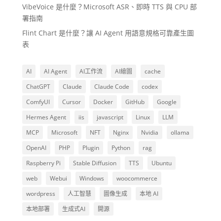
VibeVoice 是什麼？Microsoft ASR、即時 TTS 與 CPU 部
署指南
Flint Chart 是什麼？讓 AI Agent 用語意規格可靠產生圖
表
AI
AI Agent
AI工作流
AI繪圖
cache
ChatGPT
Claude
Claude Code
codex
ComfyUI
Cursor
Docker
GitHub
Google
Hermes Agent
iis
javascript
Linux
LLM
MCP
Microsoft
NFT
Nginx
Nvidia
ollama
OpenAI
PHP
Plugin
Python
rag
Raspberry Pi
Stable Diffusion
TTS
Ubuntu
web
Webui
Windows
woocommerce
wordpress
人工智慧
圖像生成
本地 AI
本地部署
生成式AI
開源