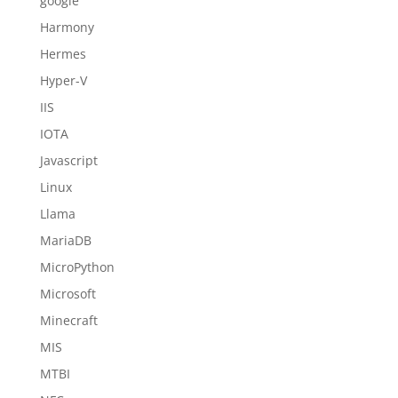
google
Harmony
Hermes
Hyper-V
IIS
IOTA
Javascript
Linux
Llama
MariaDB
MicroPython
Microsoft
Minecraft
MIS
MTBI