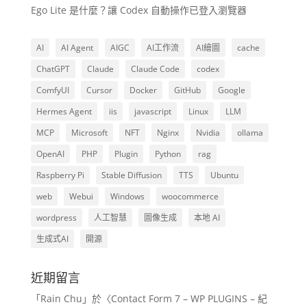
Ego Lite 是什麼？讓 Codex 自動操作已登入瀏覽器
AI
AI Agent
AIGC
AI工作流
AI繪圖
cache
ChatGPT
Claude
Claude Code
codex
ComfyUI
Cursor
Docker
GitHub
Google
Hermes Agent
iis
javascript
Linux
LLM
MCP
Microsoft
NFT
Nginx
Nvidia
ollama
OpenAI
PHP
Plugin
Python
rag
Raspberry Pi
Stable Diffusion
TTS
Ubuntu
web
Webui
Windows
woocommerce
wordpress
人工智慧
圖像生成
本地 AI
生成式AI
開源
近期留言
「
Rain Chu
」於〈
Contact Form 7 – WP PLUGINS – 紀