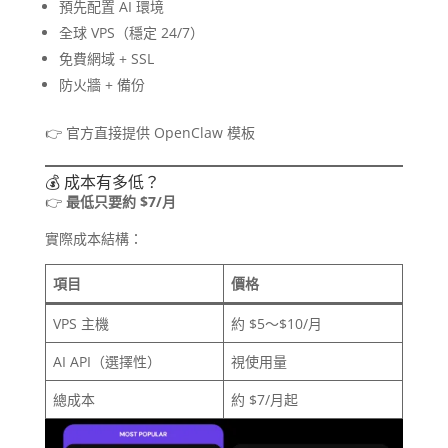
預先配置 AI 環境
全球 VPS（穩定 24/7）
免費網域 + SSL
防火牆 + 備份
👉 官方直接提供 OpenClaw 模板
💰 成本有多低？
👉
最低只要約 $7/月
實際成本結構：
項目
價格
VPS 主機
約 $5～$10/月
AI API（選擇性）
視使用量
總成本
約 $7/月起