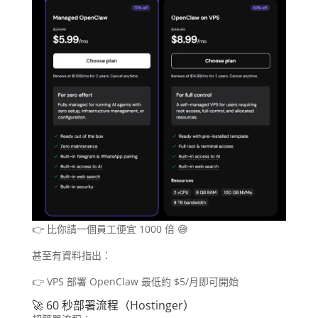
👉 比你請一個員工便宜 1000 倍 😅
甚至有資料指出：
👉 VPS 部署 OpenClaw 最低約 $5/月即可開始
🚀 60 秒部署流程（Hostinger）