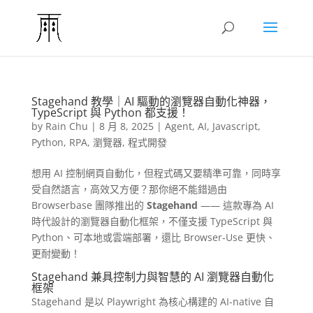
Stagehand 教學｜AI 驅動的瀏覽器自動化神器，
TypeScript 與 Python 都支援！
by
Rain Chu
|
8 月 8, 2025
|
Agent
,
AI
,
Javascript
,
Python
,
RPA
,
瀏覽器
,
程式開發
想用 AI 控制網頁自動化，但程式碼又要精準可靠，同時享
受自然語言，高效又方便？那你絕不能錯過由
Browserbase 團隊推出的
Stagehand
—— 這款專為 AI
時代設計的瀏覽器自動化框架，不僅支援 TypeScript 與
Python、可本地或雲端部署，還比 Browser‑Use 更快、
更耐變動！
Stagehand 兼具控制力與智慧的 AI 瀏覽器自動化
框架
Stagehand 是以 Playwright 為核心構建的 AI-native 自