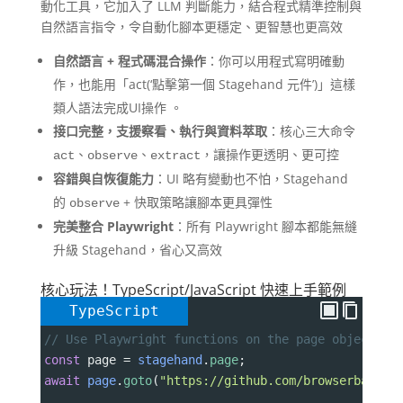
動化工具，它加入了 LLM 判斷能力，結合程式精準控制與
自然語言指令，令自動化腳本更穩定、更智慧也更高效
自然語言 + 程式碼混合操作
：你可以用程式寫明確動
作，也能用「act(‘點擊第一個 Stagehand 元件’)」這樣
類人語法完成UI操作 。
接口完整，支援察看、執行與資料萃取
：核心三大命令
、
、
，讓操作更透明、更可控
act
observe
extract
容錯與自恢復能力
：UI 略有變動也不怕，Stagehand
的
+ 快取策略讓腳本更具彈性
observe
完美整合 Playwright
：所有 Playwright 腳本都能無縫
升級 Stagehand，省心又高效
核心玩法！TypeScript/JavaScript 快速上手範例
TypeScript
// Use Playwright functions on the page object
const
page
=
stagehand
.
page
;
await
page
.
goto
(
"https://github.com/browserbase"
)