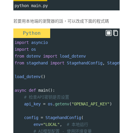
python main.py 
若要用本地端的瀏覽器的話，可以改成下面的程式碼
Python
import
asyncio
import
os
from
dotenv
import
load_dotenv
from
stagehand
import
StagehandConfig
, 
Stagehand
load_dotenv
()
async
def
main
():
# 检查API密钥是否设置
api_key
=
os
.
getenv
(
"OPENAI_API_KEY"
)
config
=
StagehandConfig
(
env
=
"LOCAL"
,  
# 本地运行
# AI模型配置 - 使用环境变量