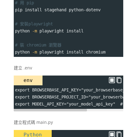
# 用 pip
pip install stagehand python-dotenv
# 安裝playwright
python 
-m
 playwright install
# 裝 chromium 瀏覽器
python 
-m
 playwright install chromium
建立 .env
env
export BROWSERBASE_API_KEY="your_browserbase_api_
export BROWSERBASE_PROJECT_ID="your_browserbase_p
export MODEL_API_KEY="your_model_api_key"  # Open
建立程式碼 main.py
Python