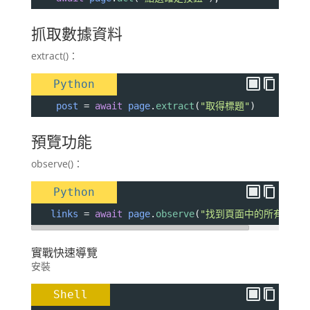
抓取數據資料
extract()：
Python
post
=
await
page
.
extract
(
"取得標題"
)
預覽功能
observe()：
Python
links
=
await
page
.
observe
(
"找到頁面中的所有連結"
實戰快速導覽
安裝
Shell