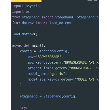
import
asyncio
import
os
from
stagehand
import
Stagehand
, 
StagehandConfig
from
dotenv
import
load_dotenv
load_dotenv
()
async
def
main
():
config
=
StagehandConfig
(
env
=
"BROWSERBASE"
,
api_key
=
os
.
getenv
(
"BROWSERBASE_API_KEY"
),
project_id
=
os
.
getenv
(
"BROWSERBASE_PROJECT
model_name
=
"gpt-4o"
,
model_api_key
=
os
.
getenv
(
"MODEL_API_KEY"
)
    )
stagehand
=
Stagehand
(
config
)
try
: