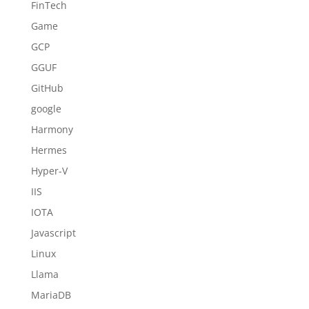
FinTech
Game
GCP
GGUF
GitHub
google
Harmony
Hermes
Hyper-V
IIS
IOTA
Javascript
Linux
Llama
MariaDB