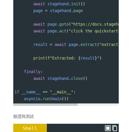
await
stagehand
.
init
()
page
=
stagehand
.
page
await
page
.
goto
(
"https://docs.stagehand.d
await
page
.
act
(
"click the quickstart link
result
=
await
page
.
extract
(
"extract the 
print
(
f"Extracted: 
{
result
}
"
)
finally
:
await
stagehand
.
close
()
if
__name__
==
"__main__"
:
asyncio
.
run
(
main
())
驗證與測試
Shell