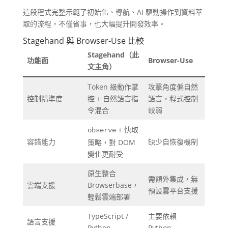
這段程式完整示範了初始化、導航、AI 驅動操作到資料萃
取的流程，不僅省事，也大幅提升開發效率。
Stagehand 與 Browser-Use 比較
Stagehand（此
功能面
Browser-Use
文主角）
Token 級動作掌
攻擊角度偏自然
控制精準度
控 + 自然語言指
語言，程式控制
令混合
較弱
+ 快取
observe
容錯能力
缺少自恢復機制
策略，對 DOM
變化更耐受
原生整合
需額外集成，無
雲端支援
Browserbase，
預設雲平台支援
輕鬆雲端部署
TypeScript /
主要依賴
語言支援
Python
Python