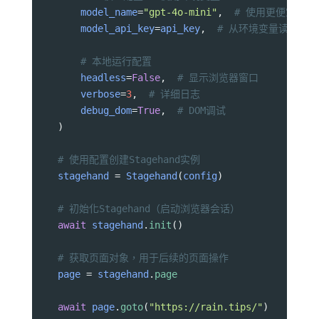
model_name
=
"gpt-4o-mini"
,  
# 使用更便宜的模
model_api_key
=
api_key
,  
# 从环境变量读取
# 本地运行配置
headless
=
False
,  
# 显示浏览器窗口
verbose
=
3
,  
# 详细日志
debug_dom
=
True
,  
# DOM调试
    )
# 使用配置创建Stagehand实例
stagehand
=
Stagehand
(
config
)
# 初始化Stagehand（启动浏览器会话）
await
stagehand
.
init
()
# 获取页面对象，用于后续的页面操作
page
=
stagehand
.
page
await
page
.
goto
(
"https://rain.tips/"
)