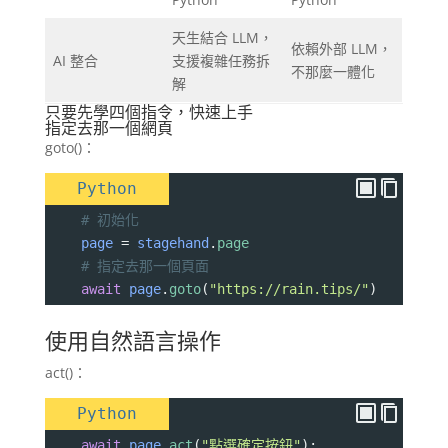
天生結合 LLM，
依賴外部 LLM，
AI 整合
支援複雜任務拆
不那麼一體化
解
只要先學四個指令，快速上手
指定去那一個網頁
goto()：
Python
# 初始化
page
=
stagehand
.
page
# 指定去那一個頁面
await
page
.
goto
(
"https://rain.tips/"
)
使用自然語言操作
act()：
Python
await
page
.
act
(
"點選確定按鈕"
);