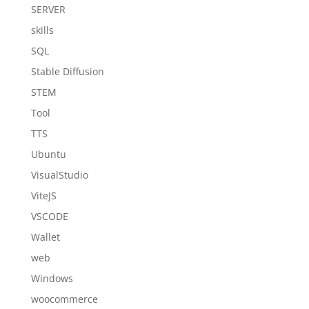
SERVER
skills
SQL
Stable Diffusion
STEM
Tool
TTS
Ubuntu
VisualStudio
ViteJS
VSCODE
Wallet
web
Windows
woocommerce