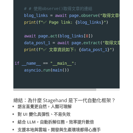
# # 使用observe()取得文章的連結
blog_links
=
await
page
.
observe
(
"取得文章中的所
print
(
f"✅ Page link: 
{
blog_links
}
"
)
await
page
.
act
(
blog_links
[
0
]) 
data_post_1
=
await
page
.
extract
(
"取得文章的標
print
(
f"✅ 文章資訊如下: 
{
data_post_1
}
"
)
if
__name__
==
"__main__"
:
asyncio
.
run
(
main
())
總結：為什麼 Stagehand 是下一代自動化框架？
語言直覺更自然，人類可理解
對 UI 變化具彈性、不易失效
結合 LLM，自動拆解任務，效率提升數倍
支援本地與雲端，開發與生產環境都得心應手