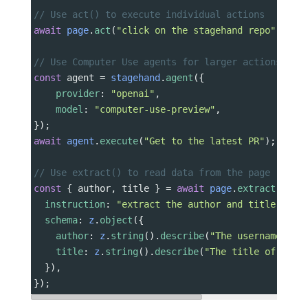
// Use act() to execute individual actions
await
page
.
act
(
"click on the stagehand repo"
);
// Use Computer Use agents for larger actions
const
agent
=
stagehand
.
agent
({
provider
: 
"openai"
,
model
: 
"computer-use-preview"
,
});
await
agent
.
execute
(
"Get to the latest PR"
);
// Use extract() to read data from the page
const
 { 
author
, 
title
 } 
=
await
page
.
extract
({
instruction
: 
"extract the author and title of t
schema
: 
z
.
object
({
author
: 
z
.
string
().
describe
(
"The username of 
title
: 
z
.
string
().
describe
(
"The title of the 
  }),
});