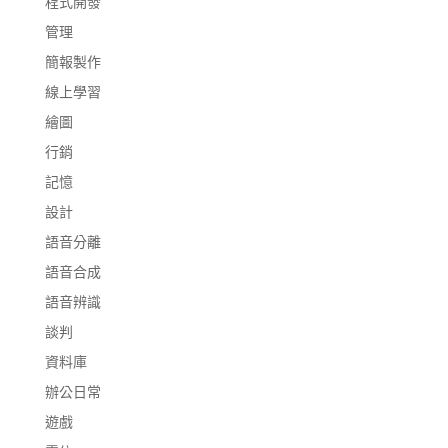
程式開發
管理
簡報製作
線上學習
繪圖
行銷
記憶
設計
語音分離
語音合成
語音辨識
談判
資料庫
辦公日常
遊戲