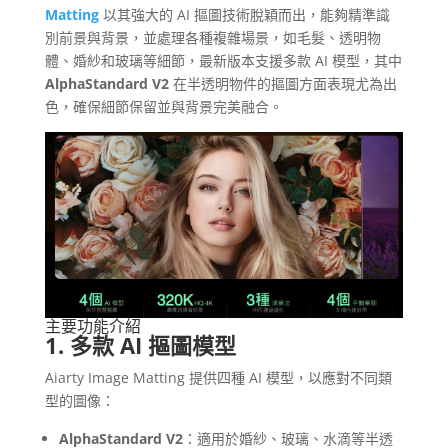
Matting
以其強大的 AI 摳圖技術脫穎而出，能夠精準識
別前景與背景，並處理各種複雜場景，如毛髮、透明物
體、婚紗和玻璃等細節，最新版本支援多款 AI 模型，其中
AlphaStandard V2
在半透明物件的摳圖方面表現尤為出
色，確保細節保留並與背景完美融合。
主要功能介紹
1. 多款 AI 摳圖模型
Aiarty Image Matting 提供四種 AI 模型，以應對不同類
型的圖像：
AlphaStandard V2
：適用於婚紗、玻璃、水滴等半透