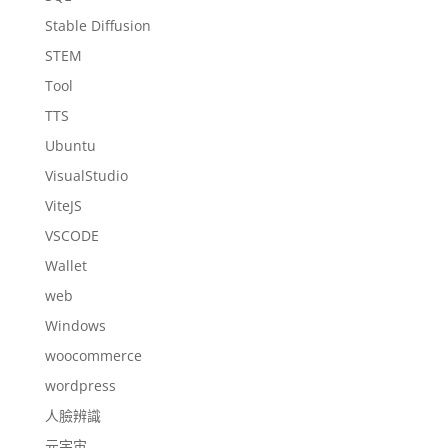
Stable Diffusion
STEM
Tool
TTS
Ubuntu
VisualStudio
ViteJS
VSCODE
Wallet
web
Windows
woocommerce
wordpress
人臉辨識
元宇宙