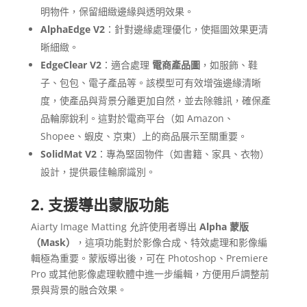
明物件，保留細緻邊緣與透明效果。
AlphaEdge V2
：針對邊緣處理優化，使摳圖效果更清
晰細緻。
EdgeClear V2
：適合處理
電商產品圖
，如服飾、鞋
子、包包、電子產品等。該模型可有效增強邊緣清晰
度，使產品與背景分離更加自然，並去除雜訊，確保產
品輪廓銳利。這對於電商平台（如 Amazon、
Shopee、蝦皮、京東）上的商品展示至關重要。
SolidMat V2
：專為堅固物件（如書籍、家具、衣物）
設計，提供最佳輪廓識別。
2. 支援導出蒙版功能
Aiarty Image Matting 允許使用者導出
Alpha 蒙版
（Mask）
，這項功能對於影像合成、特效處理和影像編
輯極為重要。蒙版導出後，可在 Photoshop、Premiere
Pro 或其他影像處理軟體中進一步編輯，方便用戶調整前
景與背景的融合效果。