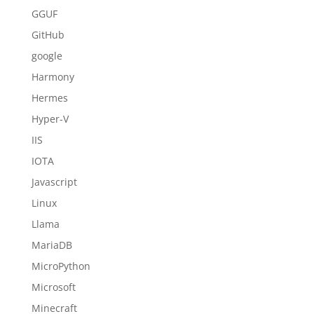
GGUF
GitHub
google
Harmony
Hermes
Hyper-V
IIS
IOTA
Javascript
Linux
Llama
MariaDB
MicroPython
Microsoft
Minecraft