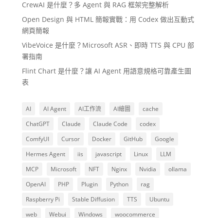
CrewAI 是什麼？多 Agent 與 RAG 框架完整解析
Open Design 與 HTML 簡報實戰：用 Codex 做出互動式
網頁簡報
VibeVoice 是什麼？Microsoft ASR、即時 TTS 與 CPU 部
署指南
Flint Chart 是什麼？讓 AI Agent 用語意規格可靠產生圖
表
AI
AI Agent
AI工作流
AI繪圖
cache
ChatGPT
Claude
Claude Code
codex
ComfyUI
Cursor
Docker
GitHub
Google
Hermes Agent
iis
javascript
Linux
LLM
MCP
Microsoft
NFT
Nginx
Nvidia
ollama
OpenAI
PHP
Plugin
Python
rag
Raspberry Pi
Stable Diffusion
TTS
Ubuntu
web
Webui
Windows
woocommerce