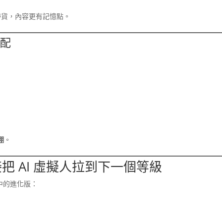
貨，內容更有記憶點。
搭配
棚
。
4：直接把 AI 虛擬人拉到下一個等級
中的進化版：