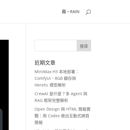
雨，RAIN
近期文章
MiniMax H3 本地部署：
ComfyUI、8GB 顯存與
Heretic 模型解析
CrewAI 是什麼？多 Agent 與
RAG 框架完整解析
Open Design 與 HTML 簡報實
戰：用 Codex 做出互動式網頁
簡報