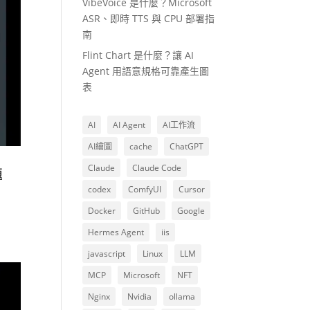
VibeVoice 是什麼？Microsoft
ASR、即時 TTS 與 CPU 部署指
南
Flint Chart 是什麼？讓 AI
Agent 用語意規格可靠產生圖
表
AI
AI Agent
AI工作流
AI繪圖
cache
ChatGPT
Claude
Claude Code
轉
codex
ComfyUI
Cursor
Docker
GitHub
Google
Hermes Agent
iis
javascript
Linux
LLM
MCP
Microsoft
NFT
Nginx
Nvidia
ollama