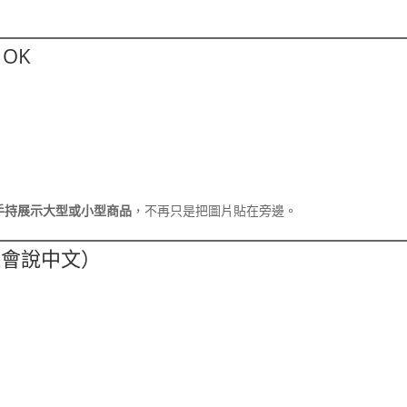
OK
手持展示大型或小型商品
，不再只是把圖片貼在旁邊。
還會說中文）