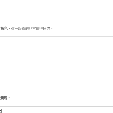
貨角色
，這一版真的非常值得研究。
貨變現
。
明