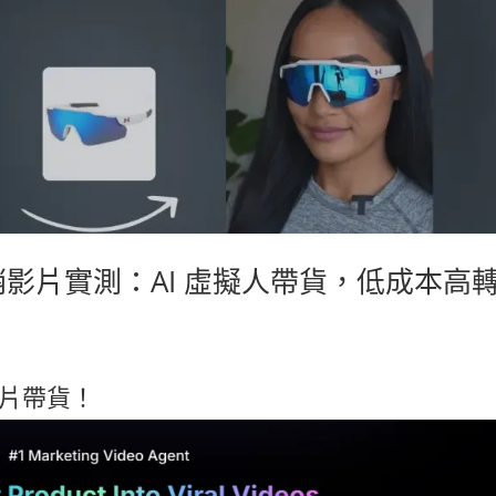
 行銷影片實測：AI 虛擬人帶貨，低成本高
拍片帶貨！