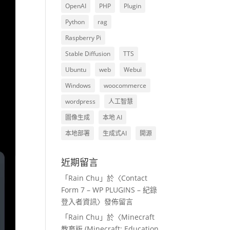
OpenAI
PHP
Plugin
Python
rag
Raspberry Pi
Stable Diffusion
TTS
Ubuntu
web
Webui
Windows
woocommerce
wordpress
人工智慧
圖像生成
本地 AI
本地部署
生成式AI
開源
近期留言
「
Rain Chu
」於〈
Contact
Form 7 – WP PLUGINS – 紀錄
登入者資訊
〉發佈留言
「
Rain Chu
」於〈
Minecraft
教育版 (Minecraft: Education