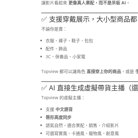
讓影片看起來
更像真人業配，而不是呆板 AI
。
✅ 支援穿戴展示，大小型商品都 
不論你是賣：
衣服、褲子、鞋子、包包
配件、飾品
3C、保養品、小家電
Topview 都可以讓角色
直接穿上你的商品
，或是
✅ AI 直接生成虛擬帶貨主播（
Topview 的虛擬主播：
支援
中文語音
唇形高度同步
語氣自然，適合業配、銷售、介紹影片
可選寫實風、卡通風、寵物風、創意風