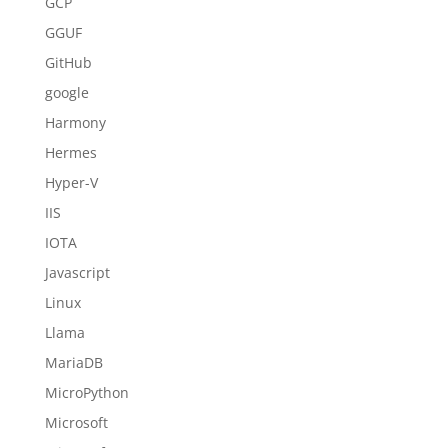
GCP
GGUF
GitHub
google
Harmony
Hermes
Hyper-V
IIS
IOTA
Javascript
Linux
Llama
MariaDB
MicroPython
Microsoft