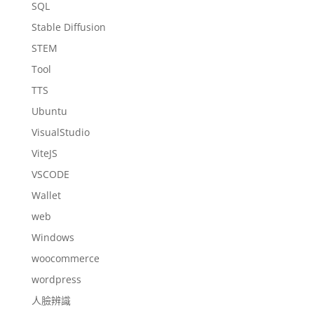
SQL
Stable Diffusion
STEM
Tool
TTS
Ubuntu
VisualStudio
ViteJS
VSCODE
Wallet
web
Windows
woocommerce
wordpress
人臉辨識