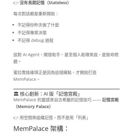
👉
沒有長期記憶（Stateless）
每次對話都是重新開始：
不記得你昨天做了什麼
不記得專案決策
不記得 debug 過程
這對 AI Agent、開發助手、甚至個人助理來說，是致命問
題。
蜜拉喬娃維琪正是因為這個痛點，才開始打造
MemPalace。
🏛️ 核心創新：AI 版「記憶宮殿」
MemPalace 的靈感來自古希臘的記憶技巧 ——
記憶宮殿
（Memory Palace）
👉 用空間來組織記憶，而不是用「列表」
MemPalace 架構：