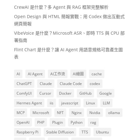
CrewAI 是什麼？多 Agent 與 RAG 框架完整解析
Open Design 與 HTML 簡報實戰：用 Codex 做出互動式
網頁簡報
VibeVoice 是什麼？Microsoft ASR、即時 TTS 與 CPU 部
署指南
Flint Chart 是什麼？讓 AI Agent 用語意規格可靠產生圖
表
AI
AI Agent
AI工作流
AI繪圖
cache
ChatGPT
Claude
Claude Code
codex
ComfyUI
Cursor
Docker
GitHub
Google
Hermes Agent
iis
javascript
Linux
LLM
MCP
Microsoft
NFT
Nginx
Nvidia
ollama
OpenAI
PHP
Plugin
Python
rag
Raspberry Pi
Stable Diffusion
TTS
Ubuntu