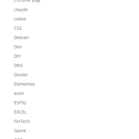
Chrome 外掛
claude
codex
CSS
Debian
Divi
DIY
DNS
Docker
Elementor
esim
ESP32
EXCEL
FinTech
Game