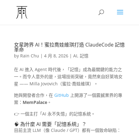
女星跨界 AI！蜜拉喬娃維琪打造 ClaudeCode 記憶
革命
by
Rain Chu
|
4 月 8, 2026
|
AI
,
記憶
在 AI 進入 Agent 時代後，「記憶」成為最關鍵的能力之
一。而令人意外的是，這場技術突破，竟然來自好萊塢女
星 —— Milla Jovovich（蜜拉·喬娃維琪）。
她與開發者合作，在
GitHub
上開源了一個震撼業界的專
案：
MemPalace
。
👉 一個主打「AI 永不失憶」的記憶系統。
🧠 為什麼 AI 需要「記憶系統」？
目前主流 LLM（像 Claude / GPT）都有一個致命缺陷：