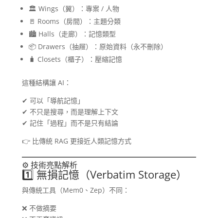
🏛️ Wings（翼）：專案 / 人物
🚪 Rooms（房間）：主題分類
🏙️ Halls（走廊）：記憶類型
📦 Drawers（抽屜）：原始資料（永不刪除）
🧳 Closets（櫃子）：壓縮記憶
這種結構讓 AI：
✔ 可以「導航記憶」
✔ 不只是搜尋，而是理解上下文
✔ 記住「過程」而不是只有結論
👉 比傳統 RAG 更接近人類記憶方式
⚙️ 技術亮點解析
1️⃣ 無損記憶（Verbatim Storage）
與傳統工具（Mem0、Zep）不同：
❌ 不做摘要