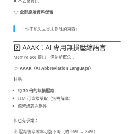
❌ 不丟棄資訊
👉
全部原始資料保留
「你不能失去從未刪除的東西」
2️⃣ AAAK：AI 專用無損壓縮語言
MemPalace 提出一個創新概念：
👉
AAAK（AI Abbreviation Language）
特點：
約
30 倍的無損壓縮
LLM 可直接讀取（無需解碼）
保留語義完整性
但也有爭議：
⚠ 壓縮後準確率可能下降（約 96% → 84%）