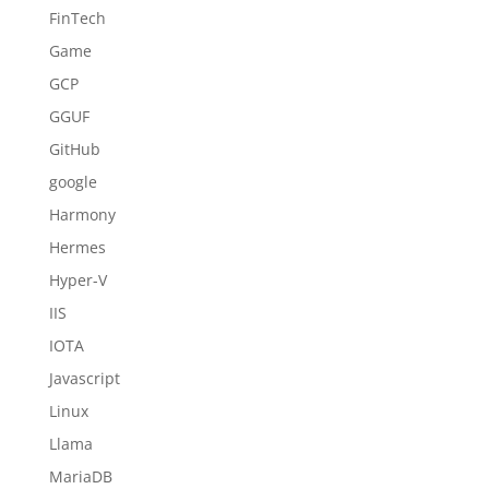
FinTech
Game
GCP
GGUF
GitHub
google
Harmony
Hermes
Hyper-V
IIS
IOTA
Javascript
Linux
Llama
MariaDB