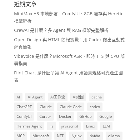
近期文章
MiniMax H3 本地部署：ComfyUI、8GB 顯存與 Heretic
模型解析
CrewAI 是什麼？多 Agent 與 RAG 框架完整解析
Open Design 與 HTML 簡報實戰：用 Codex 做出互動式
網頁簡報
VibeVoice 是什麼？Microsoft ASR、即時 TTS 與 CPU 部
署指南
Flint Chart 是什麼？讓 AI Agent 用語意規格可靠產生圖
表
AI
AI Agent
AI工作流
AI繪圖
cache
ChatGPT
Claude
Claude Code
codex
ComfyUI
Cursor
Docker
GitHub
Google
Hermes Agent
iis
javascript
Linux
LLM
MCP
Microsoft
NFT
Nginx
Nvidia
ollama