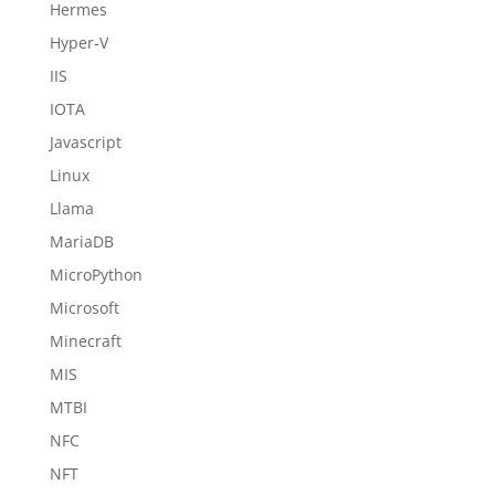
Hermes
Hyper-V
IIS
IOTA
Javascript
Linux
Llama
MariaDB
MicroPython
Microsoft
Minecraft
MIS
MTBI
NFC
NFT