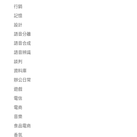
行銷
記憶
設計
語音分離
語音合成
語音辨識
談判
資料庫
辦公日常
遊戲
電信
電商
音樂
食品電商
香氛