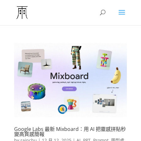
Google Labs 最新 Mixboard：用 AI 把靈感拼貼秒
變高質感簡報
by
rainchu
|
12 月 12, 2025
|
AI
,
PPT
,
Prompt
,
圖型處