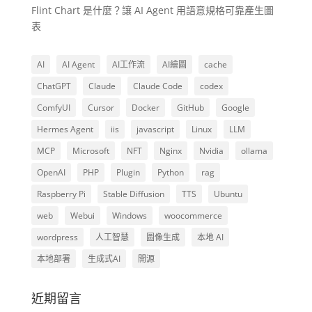
Flint Chart 是什麼？讓 AI Agent 用語意規格可靠產生圖
表
AI
AI Agent
AI工作流
AI繪圖
cache
ChatGPT
Claude
Claude Code
codex
ComfyUI
Cursor
Docker
GitHub
Google
Hermes Agent
iis
javascript
Linux
LLM
MCP
Microsoft
NFT
Nginx
Nvidia
ollama
OpenAI
PHP
Plugin
Python
rag
Raspberry Pi
Stable Diffusion
TTS
Ubuntu
web
Webui
Windows
woocommerce
wordpress
人工智慧
圖像生成
本地 AI
本地部署
生成式AI
開源
近期留言