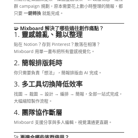
群 campaign 規劃，原本需要花上數小時整理的簡報，都
只要
一鍵轉換
就能完成。
🧩
Mixboard 解決了哪些過往創作痛點？
1.
靈感雜亂、難以整理
貼在 Notion？存到 Pinterest？散落在相簿？
Mixboard 用單一畫布把所有靈感視覺化。
2.
簡報排版耗時
你只需要負責「想法」，簡報排版由 AI 完成。
3.
多工具切換降低效率
找圖 → 裁圖 → 設計 → 編排 → 簡報，全部一站式完成，
大幅縮短製作流程。
4.
團隊協作斷層
Mixboard 支援分享與多人編輯，視覺溝通更直觀。
🚀
更適合哪些族群使用？