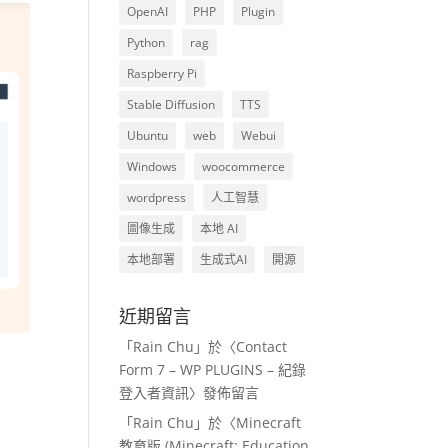
OpenAI
PHP
Plugin
Python
rag
Raspberry Pi
Stable Diffusion
TTS
Ubuntu
web
Webui
Windows
woocommerce
wordpress
人工智慧
圖像生成
本地 AI
本地部署
生成式AI
開源
近期留言
「
Rain Chu
」於〈
Contact
Form 7 – WP PLUGINS – 紀錄
登入者資訊
〉發佈留言
「
Rain Chu
」於〈
Minecraft
教育版 (Minecraft: Education