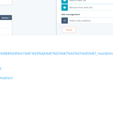
%B8#%E8%A1%8C%E9%8A%B7%E5%B7%A5%E5%85%B7_marketin
t
omation/