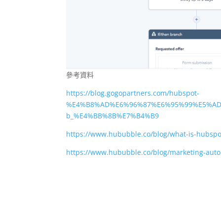
參考資料
https://blog.gogopartners.com/hubspot-
%E4%B8%AD%E6%96%87%E6%95%99%E5%AD
b_%E4%BB%8B%E7%B4%B9
https://www.hububble.co/blog/what-is-hubspo
https://www.hububble.co/blog/marketing-aut