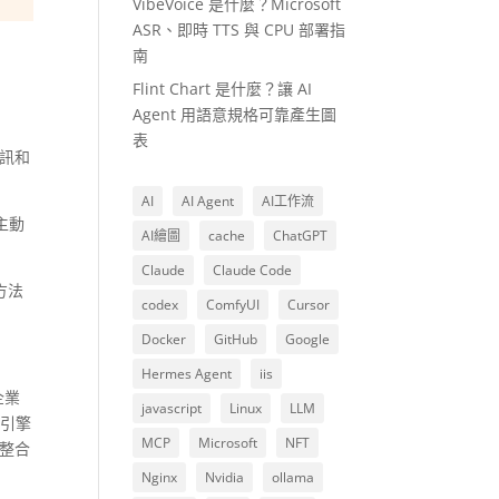
VibeVoice 是什麼？Microsoft
ASR、即時 TTS 與 CPU 部署指
南
Flint Chart 是什麼？讓 AI
Agent 用語意規格可靠產生圖
表
資訊和
AI
AI Agent
AI工作流
主動
AI繪圖
cache
ChatGPT
Claude
Claude Code
方法
codex
ComfyUI
Cursor
Docker
GitHub
Google
Hermes Agent
iis
企業
javascript
Linux
LLM
尋引擎
MCP
Microsoft
NFT
業整合
Nginx
Nvidia
ollama