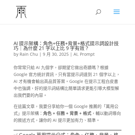
AI 提示架構：角色+任務+背景+格式提示詞設計技
巧｜為什麼 21 字以上比 9 字有效？
by
Rain Chu
|
9 月 30, 2025
|
AI
,
Prompt
你常常只給 AI 九個字，卻期望它做出奇蹟嗎？根據
Google 官方統計資訊，只有當提示詞達到 21 個字以上，
AI 才有機會輸出高品質答案。Google 在提示工程白皮書
中也強調，好的提示詞結構比簡單請求更能引導大模型解
出我們要的內容。
在這篇文章，我要分享給你一個 Google 推薦的「萬用公
式」提示架構：
角色 + 任務 + 背景 + 格式
，輔以動詞導向
的敘述方式，讓你的 AI 提示更加有力、精準。