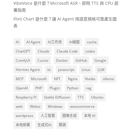
VibeVoice 是什麼？Microsoft ASR、即時 TTS 與 CPU 部
署指南
Flint Chart 是什麼？讓 AI Agent 用語意規格可靠產生圖
表
AI
AI Agent
AI工作流
AI繪圖
cache
ChatGPT
Claude
Claude Code
codex
ComfyUI
Cursor
Docker
GitHub
Google
Hermes Agent
iis
javascript
Linux
LLM
MCP
Microsoft
NFT
Nginx
Nvidia
ollama
OpenAI
PHP
Plugin
Python
rag
Raspberry Pi
Stable Diffusion
TTS
Ubuntu
web
Webui
Windows
woocommerce
wordpress
人工智慧
圖像生成
本地 AI
本地部署
生成式AI
開源