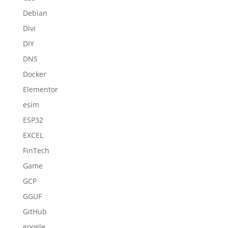
Debian
Divi
DIY
DNS
Docker
Elementor
esim
ESP32
EXCEL
FinTech
Game
GCP
GGUF
GitHub
google