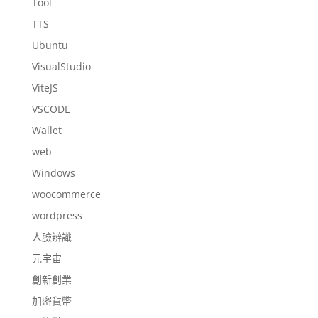
Tool
TTS
Ubuntu
VisualStudio
ViteJS
VSCODE
Wallet
web
Windows
woocommerce
wordpress
人臉辨識
元宇宙
創新創業
加密貨幣