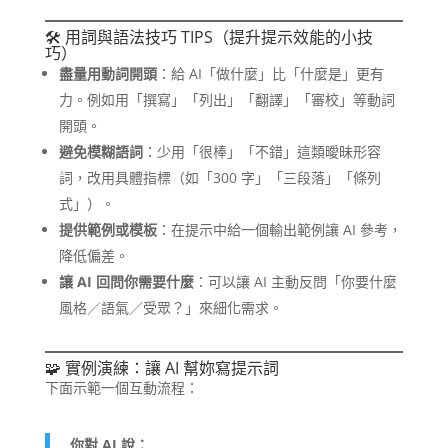
🛠 用詞與語法技巧 TIPS（提升提示效能的小技
巧）
盡量用動詞開頭
：給 AI「做什麼」比「什麼是」更有
力。例如用「撰寫」「列出」「翻譯」「審校」等動詞
開頭。
避免模糊語詞
：少用「很棒」「不錯」這類曖昧形容
詞，改用具體指標（如「300 字」「三段落」「條列
式」）。
提供範例或模板
：在提示中給一個輸出範例讓 AI 參考，
降低偏差。
讓 AI 回問你需要什麼
：可以讓 AI 主動反問「你要什麼
風格／語氣／受眾？」來細化需求。
🧩 實例演練：讓 AI 幫妳寫提示詞
下面示範一個互動流程：
你對 AI 說：