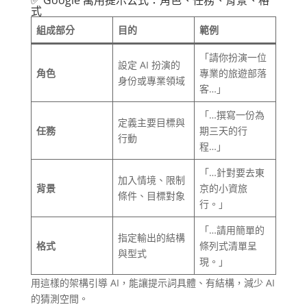
✅ Google 萬用提示公式：角色、任務、背景、格
式
組成部分
目的
範例
「請你扮演一位
設定 AI 扮演的
角色
專業的旅遊部落
身份或專業領域
客…」
「…撰寫一份為
定義主要目標與
任務
期三天的行
行動
程…」
「…針對要去東
加入情境、限制
背景
京的小資旅
條件、目標對象
行。」
「…請用簡單的
指定輸出的結構
格式
條列式清單呈
與型式
現。」
用這樣的架構引導 AI，能讓提示詞具體、有結構，減少 AI
的猜測空間。