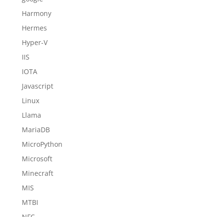
Harmony
Hermes
Hyper-V
IIS
IOTA
Javascript
Linux
Llama
MariaDB
MicroPython
Microsoft
Minecraft
MIS
MTBI
NFC