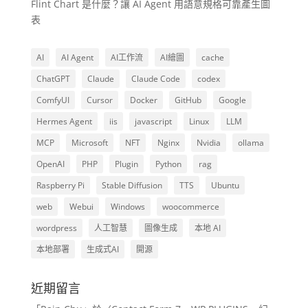
Flint Chart 是什麼？讓 AI Agent 用語意規格可靠產生圖
表
AI
AI Agent
AI工作流
AI繪圖
cache
ChatGPT
Claude
Claude Code
codex
ComfyUI
Cursor
Docker
GitHub
Google
Hermes Agent
iis
javascript
Linux
LLM
MCP
Microsoft
NFT
Nginx
Nvidia
ollama
OpenAI
PHP
Plugin
Python
rag
Raspberry Pi
Stable Diffusion
TTS
Ubuntu
web
Webui
Windows
woocommerce
wordpress
人工智慧
圖像生成
本地 AI
本地部署
生成式AI
開源
近期留言