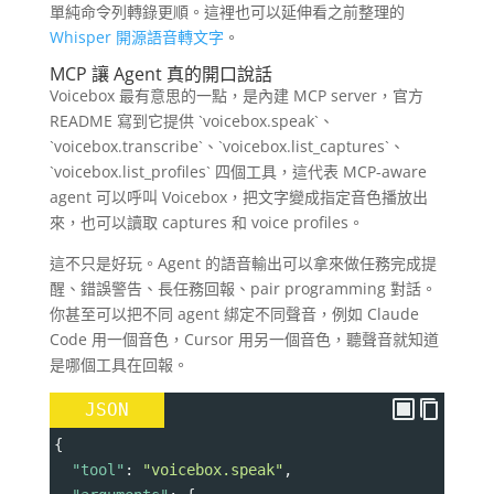
單純命令列轉錄更順。這裡也可以延伸看之前整理的
Whisper 開源語音轉文字
。
MCP 讓 Agent 真的開口說話
Voicebox 最有意思的一點，是內建 MCP server，官方
README 寫到它提供 `voicebox.speak`、
`voicebox.transcribe`、`voicebox.list_captures`、
`voicebox.list_profiles` 四個工具，這代表 MCP-aware
agent 可以呼叫 Voicebox，把文字變成指定音色播放出
來，也可以讀取 captures 和 voice profiles。
這不只是好玩。Agent 的語音輸出可以拿來做任務完成提
醒、錯誤警告、長任務回報、pair programming 對話。
你甚至可以把不同 agent 綁定不同聲音，例如 Claude
Code 用一個音色，Cursor 用另一個音色，聽聲音就知道
是哪個工具在回報。
JSON
{
"tool"
: 
"voicebox.speak"
,