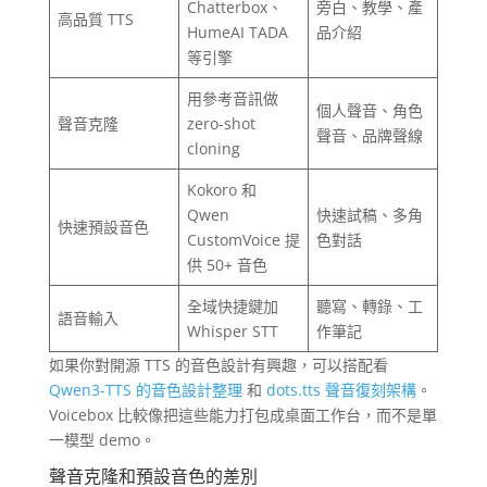
Chatterbox、
旁白、教學、產
高品質 TTS
HumeAI TADA
品介紹
等引擎
用參考音訊做
個人聲音、角色
聲音克隆
zero-shot
聲音、品牌聲線
cloning
Kokoro 和
Qwen
快速試稿、多角
快速預設音色
CustomVoice 提
色對話
供 50+ 音色
全域快捷鍵加
聽寫、轉錄、工
語音輸入
Whisper STT
作筆記
如果你對開源 TTS 的音色設計有興趣，可以搭配看
Qwen3-TTS 的音色設計整理
和
dots.tts 聲音復刻架構
。
Voicebox 比較像把這些能力打包成桌面工作台，而不是單
一模型 demo。
聲音克隆和預設音色的差別