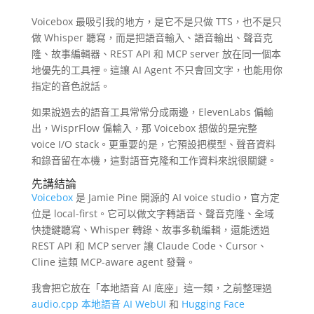
Voicebox 最吸引我的地方，是它不是只做 TTS，也不是只
做 Whisper 聽寫，而是把語音輸入、語音輸出、聲音克
隆、故事編輯器、REST API 和 MCP server 放在同一個本
地優先的工具裡。這讓 AI Agent 不只會回文字，也能用你
指定的音色說話。
如果說過去的語音工具常常分成兩邊，ElevenLabs 偏輸
出，WisprFlow 偏輸入，那 Voicebox 想做的是完整
voice I/O stack。更重要的是，它預設把模型、聲音資料
和錄音留在本機，這對語音克隆和工作資料來說很關鍵。
先講結論
Voicebox
是 Jamie Pine 開源的 AI voice studio，官方定
位是 local-first。它可以做文字轉語音、聲音克隆、全域
快捷鍵聽寫、Whisper 轉錄、故事多軌編輯，還能透過
REST API 和 MCP server 讓 Claude Code、Cursor、
Cline 這類 MCP-aware agent 發聲。
我會把它放在「本地語音 AI 底座」這一類，之前整理過
audio.cpp 本地語音 AI WebUI
和
Hugging Face