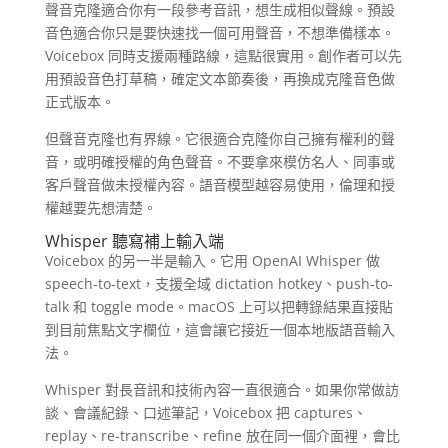
聲音克隆適合你有一段參考音訊，想生成相似聲線。預設
音色適合你只是要快速找一個可用聲音，不想準備樣本。
Voicebox 同時支援兩種路線，這點很實用。創作者可以先
用預設音色打草稿，確定文本節奏後，再換成克隆音色做
正式版本。
但聲音克隆也有界線。它很適合克隆你自己擁有權利的聲
音，或明確授權的角色聲音。不要拿來模仿名人、同事或
客戶聲音做未授權內容。語音模型越容易使用，倫理和授
權越要先想清楚。
Whisper 聽寫補上輸入端
Voicebox 的另一半是輸入。它用 OpenAI Whisper 做
speech-to-text，支援全域 dictation hotkey、push-to-
talk 和 toggle mode。macOS 上可以把轉錄結果直接貼
到目前焦點文字欄位，這會讓它接近一個本地版語音輸入
法。
Whisper 對長音訊和技術內容一直很適合。如果你常做訪
談、會議紀錄、口述筆記，Voicebox 把 captures、
replay、re-transcribe、refine 放在同一個介面裡，會比