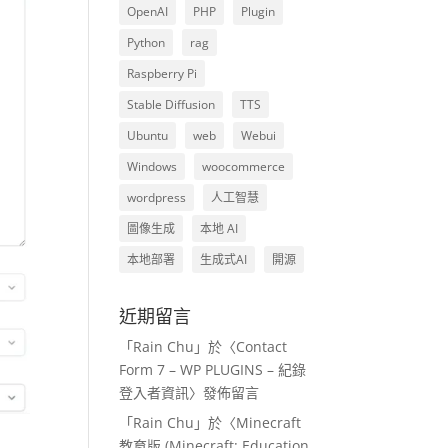
OpenAI
PHP
Plugin
Python
rag
Raspberry Pi
Stable Diffusion
TTS
Ubuntu
web
Webui
Windows
woocommerce
wordpress
人工智慧
圖像生成
本地 AI
本地部署
生成式AI
開源
近期留言
「
Rain Chu
」於〈
Contact
Form 7 – WP PLUGINS – 紀錄
登入者資訊
〉發佈留言
「
Rain Chu
」於〈
Minecraft
教育版 (Minecraft: Education