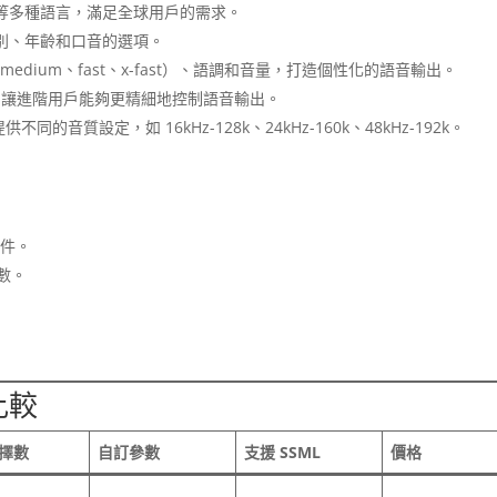
等多種語言，滿足全球用戶的需求。
別、年齡和口音的選項。
w、medium、fast、x-fast）、語調和音量，打造個性化的語音輸出。
，讓進階用戶能夠更精細地控制語音輸出。
同的音質設定，如 16kHz-128k、24kHz-160k、48kHz-192k。
文件。
數。
比較
擇數
自訂參數
支援 SSML
價格