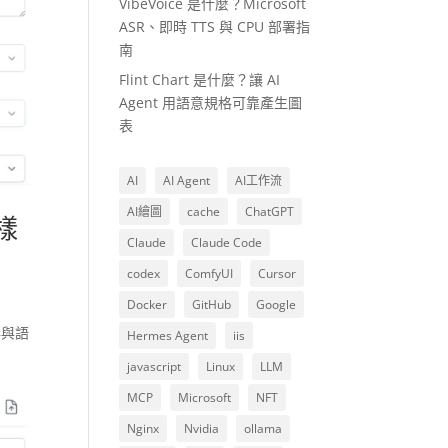
VibeVoice 是什麼？Microsoft
ASR、即時 TTS 與 CPU 部署指
南
Flint Chart 是什麼？讓 AI
Agent 用語意規格可靠產生圖
表
AI
AI Agent
AI工作流
AI繪圖
cache
ChatGPT
樣
Claude
Claude Code
codex
ComfyUI
Cursor
Docker
GitHub
Google
奏與語
Hermes Agent
iis
javascript
Linux
LLM
MCP
Microsoft
NFT
Nginx
Nvidia
ollama