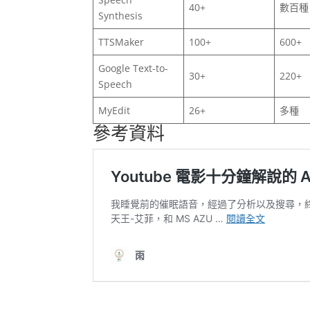
40+
數百種
Synthesis
TTSMaker
100+
600+
Google Text-to-
30+
220+
Speech
MyEdit
26+
多種
參考資料