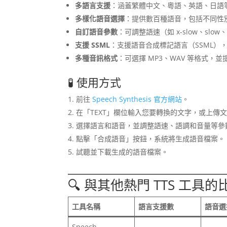
多語言支援
：涵蓋繁體中文、粵語、英語、日語
多樣化語音選擇
：提供數百種語音，包括不同性
自訂語音參數
：可調整語速（如 x-slow、slo
支援 SSML
：支援語音合成標記語言（SSML）
多種音訊格式
：可選擇 MP3、WAV 等格式，並提供不
🧪 使用方式
前往
Speech Synthesis 官方網站
。
在「TEXT」欄位輸入您要轉換的文字，或上傳
選擇語言和語音，並調整語速、語調和音量等參
點擊「合成語音」按鈕，系統將生成語音檔案。
試聽並下載生成的語音檔案。
🔍 與其他熱門 TTS 工具的
工具名稱
語言支援數
語音選
Speech