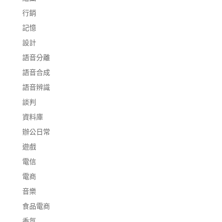
行銷
記憶
設計
語音分離
語音合成
語音辨識
談判
資料庫
辦公日常
遊戲
電信
電商
音樂
食品電商
香氛