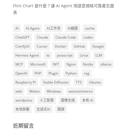
Flint Chart 是什麼？讓 AI Agent 用語意規格可靠產生圖
表
AI
AI Agent
AI工作流
AI繪圖
cache
ChatGPT
Claude
Claude Code
codex
ComfyUI
Cursor
Docker
GitHub
Google
Hermes Agent
iis
javascript
Linux
LLM
MCP
Microsoft
NFT
Nginx
Nvidia
ollama
OpenAI
PHP
Plugin
Python
rag
Raspberry Pi
Stable Diffusion
TTS
Ubuntu
web
Webui
Windows
woocommerce
wordpress
人工智慧
圖像生成
本地 AI
本地部署
生成式AI
開源
近期留言