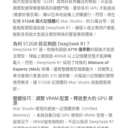
超大型語言模型（LLM）成為科技界矚目的焦點，以前這
類模型通常需要極高的硬體門檻，要很多的 GPU 才能達成
(需要好幾百萬)，難以在本地設備上流暢運行。然而，現在
配備
512GB 超大記憶體
的 Mac Studio，約33萬台幣，就
能輕鬆駕馭滿血版 DeepSeek R1，讓個人或企業用戶都能
輕鬆享受超大型語言模型帶來的豐富應用價值！
為何 512GB 就足夠跑 DeepSeek R1？
DeepSeek R1 是一款擁有超過
6710 億參數
的超級大型語
言模型，理論上需超過 400GB 以上記憶體空間才能順暢
載入。然而，DeepSeek R1 採用了特殊的
Mixture of
Experts (MoE)
架構，儘管整體模型規模龐大，但實際上
單次推理只會激活約 370 億參數，大幅減少記憶體的實際
使用需求，讓 512GB 記憶體的 Mac Studio 就能輕鬆駕
馭。
關鍵技巧：調整 VRAM 配置，釋放更大的 GPU 資
源
Mac Studio 使用的是統一記憶體架構（Unified
Memory），系統自動分配 GPU 使用的 VRAM 空間。預
設情況下，VRAM是有限制的，不足以負荷 DeepSeek R1