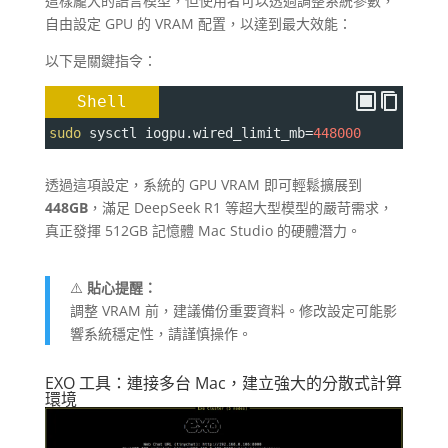
這樣龐大的語言模型，但使用者可以透過調整系統參數，
自由設定 GPU 的 VRAM 配置，以達到最大效能：
以下是關鍵指令：
Shell
sudo
 sysctl iogpu
.wired_limit_mb
=
448000
透過這項設定，系統的 GPU VRAM 即可輕鬆擴展到
448GB
，滿足 DeepSeek R1 等超大型模型的嚴苛需求，
真正發揮 512GB 記憶體 Mac Studio 的硬體潛力。
⚠️
貼心提醒：
調整 VRAM 前，建議備份重要資料。修改設定可能影
響系統穩定性，請謹慎操作。
EXO 工具：連接多台 Mac，建立強大的分散式計算
環境