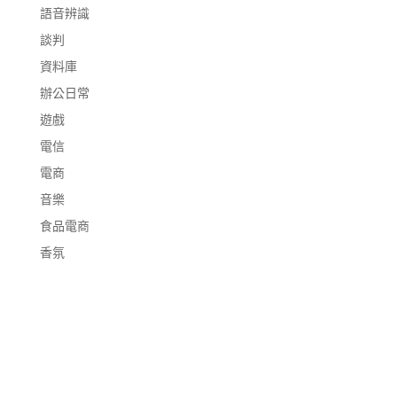
語音辨識
談判
資料庫
辦公日常
遊戲
電信
電商
音樂
食品電商
香氛