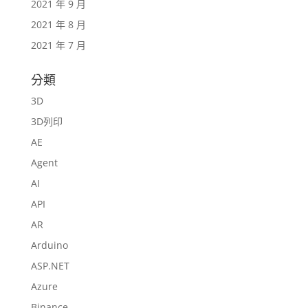
2021 年 9 月
2021 年 8 月
2021 年 7 月
分類
3D
3D列印
AE
Agent
AI
API
AR
Arduino
ASP.NET
Azure
Binance