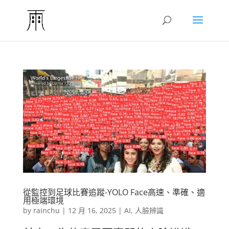
從監控到足球比賽追蹤-YOLO Face高速、準確、適
用極端環境
by
rainchu
|
12 月 16, 2025
|
AI
,
人臉辨識