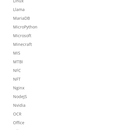
Linux
Llama
MariaDB
MicroPython
Microsoft
Minecraft
MIS
MTBI
NFC
NFT
Nginx
NodeJS
Nvidia
OCR
Office