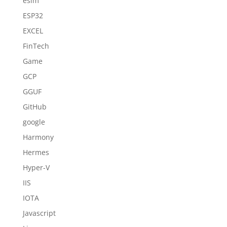
esim
ESP32
EXCEL
FinTech
Game
GCP
GGUF
GitHub
google
Harmony
Hermes
Hyper-V
IIS
IOTA
Javascript