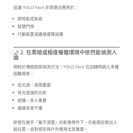
這讓 YOLO Face 非常適合應用於：
即時監控系統
智慧門禁
行動裝置或邊緣運算設備
🌙 2. 在黑暗或極度複雜環境中依然能偵測人
臉
相較於傳統臉部偵測方法，YOLO Face 在訓練時納入多種
困難場景：
低光源、夜間畫面
背光或強烈光影
遮擋、多人重疊
複雜背景干擾
即使在幾乎「看不清楚」的影像條件下，仍能穩定框出人
臉位置，這對安防與戶外應用尤其重要。