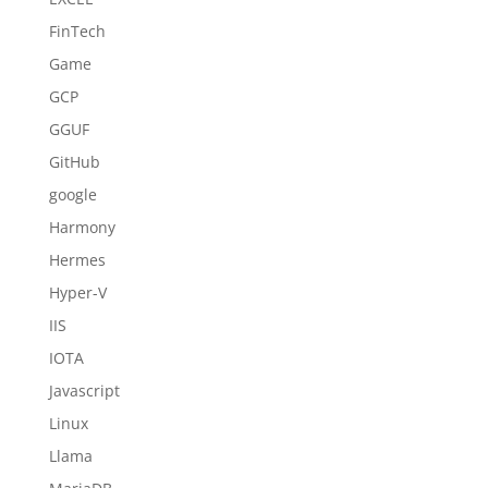
FinTech
Game
GCP
GGUF
GitHub
google
Harmony
Hermes
Hyper-V
IIS
IOTA
Javascript
Linux
Llama