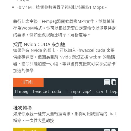
-b:v 1M：這個參數設置了視頻比特率為1 Mbps。
執行此命令後，FFmpeg將開始轉換MP4文件，並將其儲
存為WebM格式。你可以根據需要自定義命令以滿足特定
的要求，例如更改視頻比特率、解析度等。
採用 Nvida CUDA 來加速
如果你有 Nvida 的顯卡，可以加入 -hwaccel cuda 來提
供編碼速度，但因為目前 Nvida 還沒支援 webm 的編碼
器，指令只能加速一小段，等以後有支援就可以享受顯卡
加速的快樂
HTML
ffmpeg -hwaccel cuda -i input.mp4 -c:v libvpx -b:
批次轉換
如果你跟我一樣有大量轉換需求，那你可用我編寫的 .bat
檔案，一次性大量轉換