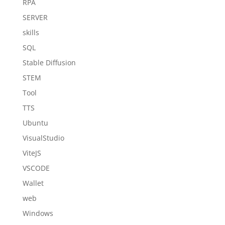
RPA
SERVER
skills
SQL
Stable Diffusion
STEM
Tool
TTS
Ubuntu
VisualStudio
ViteJS
VSCODE
Wallet
web
Windows