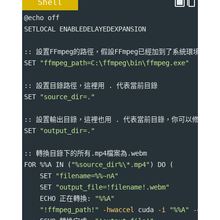
Shell
@echo off
SETLOCAL ENABLEDELAYEDEXPANSION
:: 設置FFmpeg的路徑，假設FFmpeg已經加到了系統環境變量，否
SET 
"ffmpeg_path=C:\ffmpeg\bin\ffmpeg.exe"
:: 設置目錄路徑，這裡用 . 代表當前目錄
SET 
"source_dir=."
:: 設置輸出目錄，這裡也用 . 代表當前目錄，你可以修改為
SET 
"output_dir=."
:: 轉換目錄下的所有.mp4檔案為.webm
FOR %%A IN (
"%source_dir%\*.mp4"
) DO (
    SET 
"filename=%%~nA"
    SET 
"output_file=!filename!.webm"
    ECHO 正在轉換: 
"%%A"
"!ffmpeg_path!"
-hwaccel
 cuda 
-i
"%%A"
-c
:v l