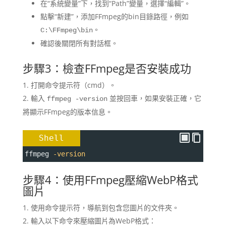
在“系統變量”下，找到“Path”變量，選擇“編輯”。
點擊“新建”，添加FFmpeg的bin目錄路徑，例如
。
C:\FFmpeg\bin
確認後關閉所有對話框。
步驟3：檢查FFmpeg是否安裝成功
打開命令提示符（cmd）。
輸入
並按回車，如果安裝正確，它
ffmpeg -version
將顯示FFmpeg的版本信息。
Shell
ffmpeg 
-version
步驟4：使用FFmpeg壓縮WebP格式
圖片
使用命令提示符，導航到包含您圖片的文件夾。
輸入以下命令來壓縮圖片為WebP格式：