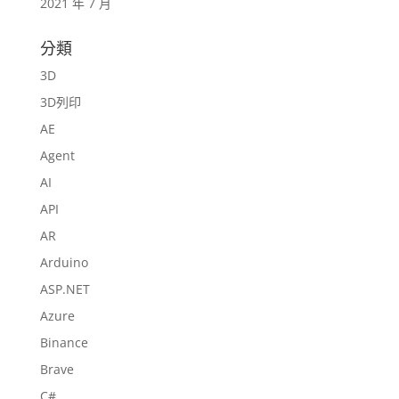
2021 年 7 月
分類
3D
3D列印
AE
Agent
AI
API
AR
Arduino
ASP.NET
Azure
Binance
Brave
C#