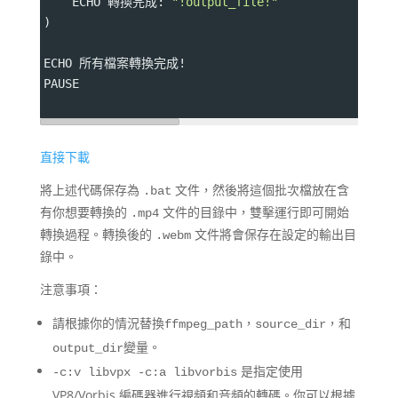
    ECHO 轉換完成: 
"!output_file!"
)
ECHO 所有檔案轉換完成!
PAUSE
直接下載
將上述代碼保存為
文件，然後將這個批次檔放在含
.bat
有你想要轉換的
文件的目錄中，雙擊運行即可開始
.mp4
轉換過程。轉換後的
文件將會保存在設定的輸出目
.webm
錄中。
注意事項：
請根據你的情況替換
，
，和
ffmpeg_path
source_dir
變量。
output_dir
是指定使用
-c:v libvpx -c:a libvorbis
VP8/Vorbis 編碼器進行視頻和音頻的轉碼。你可以根據