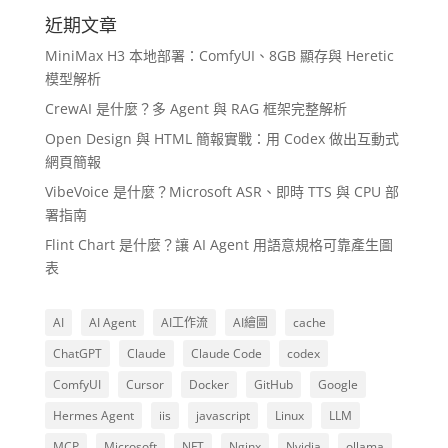
近期文章
MiniMax H3 本地部署：ComfyUI、8GB 顯存與 Heretic
模型解析
CrewAI 是什麼？多 Agent 與 RAG 框架完整解析
Open Design 與 HTML 簡報實戰：用 Codex 做出互動式
網頁簡報
VibeVoice 是什麼？Microsoft ASR、即時 TTS 與 CPU 部
署指南
Flint Chart 是什麼？讓 AI Agent 用語意規格可靠產生圖
表
AI
AI Agent
AI工作流
AI繪圖
cache
ChatGPT
Claude
Claude Code
codex
ComfyUI
Cursor
Docker
GitHub
Google
Hermes Agent
iis
javascript
Linux
LLM
MCP
Microsoft
NFT
Nginx
Nvidia
ollama