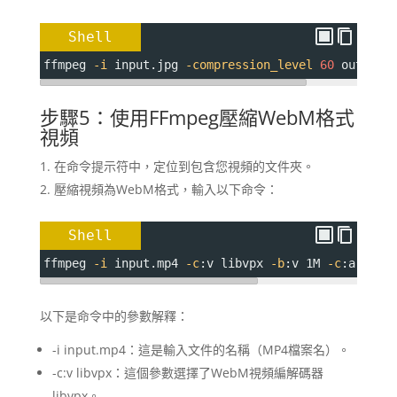
Shell
ffmpeg 
-i
 input.jpg 
-compression_level
60
 output.
步驟5：使用FFmpeg壓縮WebM格式
視頻
在命令提示符中，定位到包含您視頻的文件夾。
壓縮視頻為WebM格式，輸入以下命令：
Shell
ffmpeg 
-i
 input.mp4 
-c
:v libvpx 
-b
:v 1M 
-c
:a libv
以下是命令中的參數解釋：
-i input.mp4：這是輸入文件的名稱（MP4檔案名）。
-c:v libvpx：這個參數選擇了WebM視頻編解碼器
libvpx。