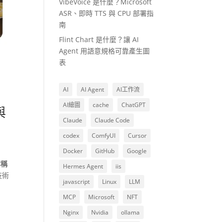
VibeVoice 是什麼？Microsoft
ASR、即時 TTS 與 CPU 部署指
南
Flint Chart 是什麼？讓 AI
Agent 用語意規格可靠產生圖
表
AI
AI Agent
AI工作流
AI繪圖
cache
ChatGPT
與
Claude
Claude Code
codex
ComfyUI
Cursor
Docker
GitHub
Google
亦稱
Hermes Agent
iis
技術
javascript
Linux
LLM
MCP
Microsoft
NFT
Nginx
Nvidia
ollama