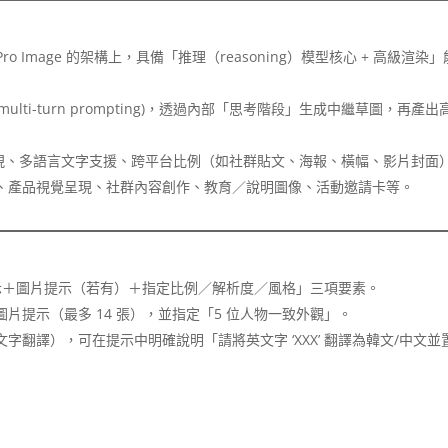
ni 3 Pro Image 的架構上，具備「推理（reasoning）模型核心 + 高級渲染
multi-turn prompting)，透過內部「思考階段」生成中繼草圖，再產出
呈現、多語言文字支援、跨平台比例（如社群貼文、海報、橫幅、影片封面
、產品視覺呈現、社群內容創作、教育／說明圖像、活動邀請卡等。
提示＋圖片提示（若有）＋指定比例／解析度／風格」三項要素。
片提示（最多 14 張），並指定「5 位人物一致外觀」。
翻譯），可在提示中明確說明「請將英文字 ‘XXX’ 翻譯為韓文/中文並