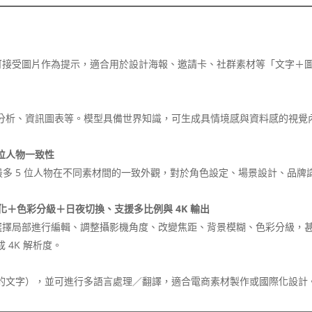
圖像，更可接受圖片作為提示，適合用於設計海報、邀請卡、社群素材等「文字＋
分析、資訊圖表等。模型具備世界知識，可生成具情境感與資料感的視覺
 位人物一致性
最多 5 位人物在不同素材間的一致外觀，對於角色設定、場景設計、品牌
＋色彩分級＋日夜切換、支援多比例與 4K 輸出
項：你可選擇局部進行編輯、調整攝影機角度、改變焦距、背景模糊、色彩分級，
4K 解析度。
的文字），並可進行多語言處理／翻譯，適合電商素材製作或國際化設計