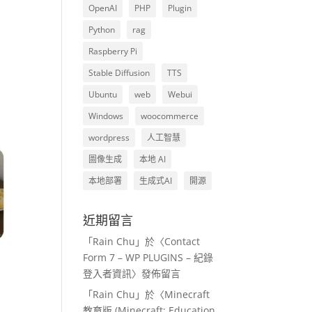
OpenAI
PHP
Plugin
Python
rag
Raspberry Pi
Stable Diffusion
TTS
Ubuntu
web
Webui
Windows
woocommerce
wordpress
人工智慧
圖像生成
本地 AI
本地部署
生成式AI
開源
近期留言
「
Rain Chu
」於〈
Contact
Form 7 – WP PLUGINS – 紀錄
登入者資訊
〉發佈留言
「
Rain Chu
」於〈
Minecraft
教育版 (Minecraft: Education