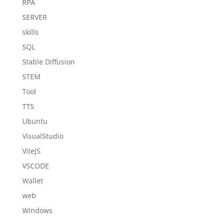
RPA
SERVER
skills
SQL
Stable Diffusion
STEM
Tool
TTS
Ubuntu
VisualStudio
ViteJS
VSCODE
Wallet
web
Windows