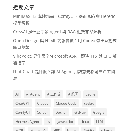
近期文章
MiniMax H3 本地部署：ComfyUI、8GB 顯存與 Heretic
模型解析
CrewAI 是什麼？多 Agent 與 RAG 框架完整解析
Open Design 與 HTML 簡報實戰：用 Codex 做出互動式
網頁簡報
VibeVoice 是什麼？Microsoft ASR、即時 TTS 與 CPU 部
署指南
Flint Chart 是什麼？讓 AI Agent 用語意規格可靠產生圖
表
AI
AI Agent
AI工作流
AI繪圖
cache
ChatGPT
Claude
Claude Code
codex
ComfyUI
Cursor
Docker
GitHub
Google
Hermes Agent
iis
javascript
Linux
LLM
MCP
Microsoft
NFT
Nginx
Nvidia
ollama