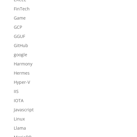
FinTech
Game
GCP
GGUF
GitHub
google
Harmony
Hermes
Hyper-V
IIS
IOTA
Javascript
Linux
Llama