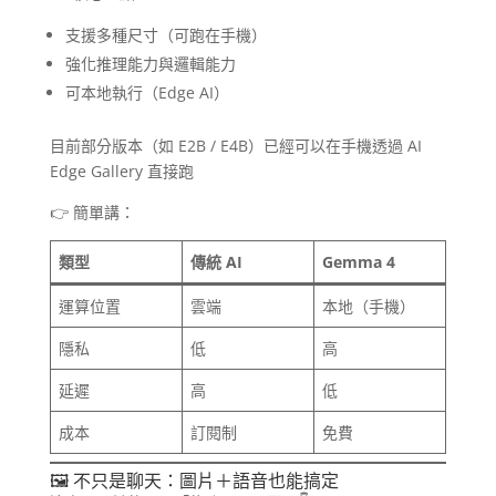
支援多種尺寸（可跑在手機）
強化推理能力與邏輯能力
可本地執行（Edge AI）
目前部分版本（如 E2B / E4B）已經可以在手機透過 AI
Edge Gallery 直接跑
👉 簡單講：
類型
傳統 AI
Gemma 4
運算位置
雲端
本地（手機）
隱私
低
高
延遲
高
低
成本
訂閱制
免費
🖼️ 不只是聊天：圖片＋語音也能搞定