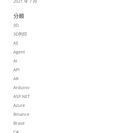
2021 年 7 月
分類
3D
3D列印
AE
Agent
AI
API
AR
Arduino
ASP.NET
Azure
Binance
Brave
C#