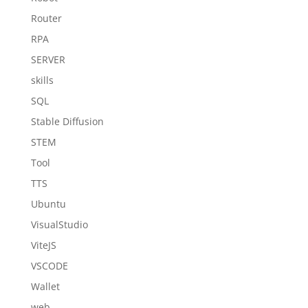
Router
RPA
SERVER
skills
SQL
Stable Diffusion
STEM
Tool
TTS
Ubuntu
VisualStudio
ViteJS
VSCODE
Wallet
web