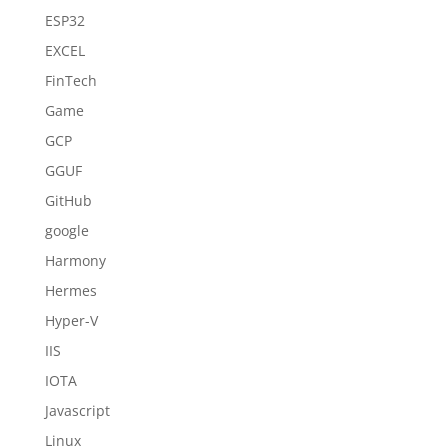
ESP32
EXCEL
FinTech
Game
GCP
GGUF
GitHub
google
Harmony
Hermes
Hyper-V
IIS
IOTA
Javascript
Linux