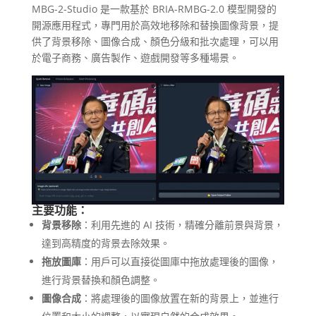
MBG-2-Studio 是一款基於 BRIA-RMBG-2.0 模型開發的
開源應用程式，專門用於高效地移除和替換圖像背景，提
供了背景移除、圖像合成、顏色分級和批次處理，可以用
於電子商務、廣告製作、遊戲開發等多種場景。
主要功能：
背景移除
：利用先進的 AI 技術，精確分離前景與背景，
達到高精度的背景去除效果。
拖放圖庫
：用戶可以直接從圖庫中拖放處理後的圖像，
進行背景替換和顏色調整。
圖像合成
：將處理後的圖像放置在新的背景上，並進行