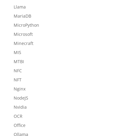
Llama
MariaDB
MicroPython
Microsoft
Minecraft
MIS
MTBI
NFC
NFT
Nginx
NodeJS
Nvidia
OCR
Office
Ollama