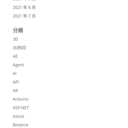
2021 年 8 月
2021 年 7 月
分類
3D
3D列印
AE
Agent
AI
API
AR
Arduino
ASP.NET
Azure
Binance