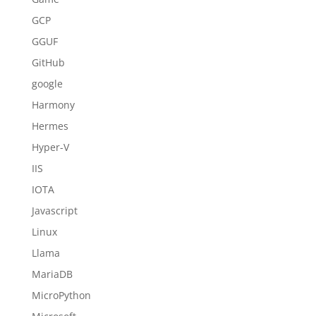
GCP
GGUF
GitHub
google
Harmony
Hermes
Hyper-V
IIS
IOTA
Javascript
Linux
Llama
MariaDB
MicroPython