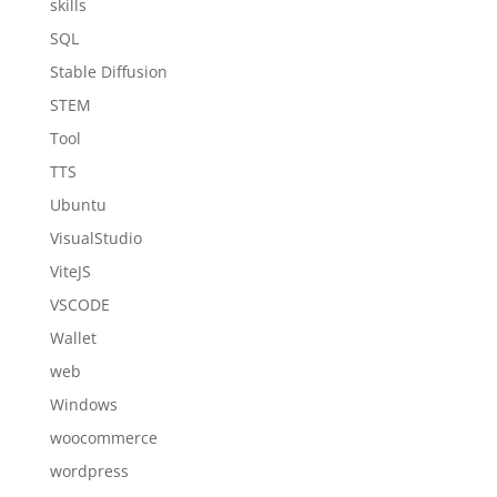
skills
SQL
Stable Diffusion
STEM
Tool
TTS
Ubuntu
VisualStudio
ViteJS
VSCODE
Wallet
web
Windows
woocommerce
wordpress