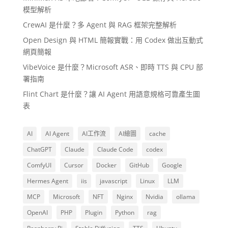
模型解析
CrewAI 是什麼？多 Agent 與 RAG 框架完整解析
Open Design 與 HTML 簡報實戰：用 Codex 做出互動式
網頁簡報
VibeVoice 是什麼？Microsoft ASR、即時 TTS 與 CPU 部
署指南
Flint Chart 是什麼？讓 AI Agent 用語意規格可靠產生圖
表
AI
AI Agent
AI工作流
AI繪圖
cache
ChatGPT
Claude
Claude Code
codex
ComfyUI
Cursor
Docker
GitHub
Google
Hermes Agent
iis
javascript
Linux
LLM
MCP
Microsoft
NFT
Nginx
Nvidia
ollama
OpenAI
PHP
Plugin
Python
rag