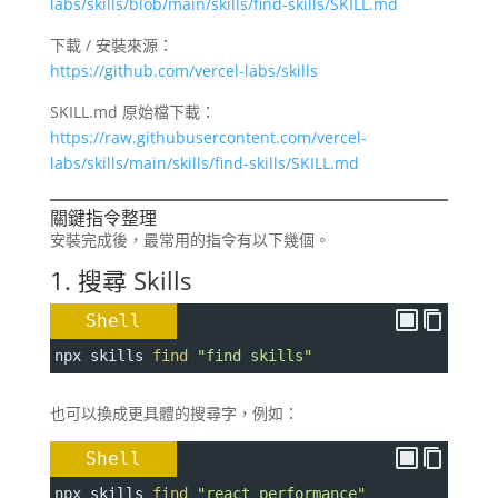
labs/skills/blob/main/skills/find-skills/SKILL.md
下載 / 安裝來源：
https://github.com/vercel-labs/skills
SKILL.md 原始檔下載：
https://raw.githubusercontent.com/vercel-
labs/skills/main/skills/find-skills/SKILL.md
關鍵指令整理
安裝完成後，最常用的指令有以下幾個。
1. 搜尋 Skills
Shell
npx skills 
find
"find skills"
也可以換成更具體的搜尋字，例如：
Shell
npx skills 
find
"react performance"