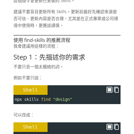
這個指令會更新已安裝的 Skills。
建議不要盲目更新所有 Skills。更新前最好先確認來源是
否可信、更新內容是否合理，尤其是在正式專案或公司環
境中使用時，更應該謹慎。
使用 find-skills 的推薦流程
我會建議用這樣的流程：
Step 1：先描述你的需求
不要只丟一個太籠統的詞。
例如不要只說：
Shell
npx skills 
find
"design"
可以改成：
Shell