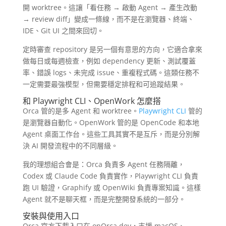
開 worktree。這讓「看任務 → 啟動 Agent → 產生改動
→ review diff」變成一條線，而不是在瀏覽器、終端、
IDE、Git UI 之間來回切。
定時審查 repository 是另一個有意思的方向，它適合拿來
做每日或每週檢查，例如 dependency 更新、測試覆蓋
率、錯誤 logs、未完成 issue、重複程式碼。這類任務不
一定需要最強模型，但需要穩定排程和可追蹤結果。
和 Playwright CLI、OpenWork 怎麼搭
Orca 管的是多 Agent 和 worktree。
Playwright CLI
管的
是瀏覽器自動化。OpenWork 管的是 OpenCode 和本地
Agent 桌面工作台。這些工具其實不是互斥，而是分別解
決 AI 開發流程中的不同層級。
我的理想組合會是：Orca 負責多 Agent 任務隔離，
Codex 或 Claude Code 負責實作，Playwright CLI 負責
跑 UI 驗證，Graphify 或 OpenWiki 負責專案知識。這樣
Agent 就不是聊天框，而是完整開發系統的一部分。
安裝與使用入口
Orca 官方下載入口在 onOrca.dev，支援 macOS、