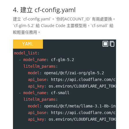
4. 建立 cf-config.yaml
建立 `cf-config.yaml`。`你的ACCOUNT_ID` 有兩處要換。
`cf-glm-5.2` 給 Claude Code 主要模型用，`cf-small` 給
較輕量任務用。
YAML
model_list
:
  - 
model_name
: 
cf-glm-5.2
    litellm_params
:
      model
: 
openai/@cf/zai-org/glm-5.2
      api_base
: 
https
:
//api.cloudflare.com/client
      api_key
: 
os.environ/CLOUDFLARE_API_TOKEN
  - 
model_name
: 
cf-small
    litellm_params
:
      model
: 
openai/@cf/meta/llama-3.1-8b-instruc
      api_base
: 
https
:
//api.cloudflare.com/client
      api_key
: 
os.environ/CLOUDFLARE_API_TOKEN