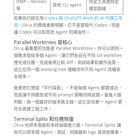
OMP、Hermes
特定工具或特定
其他 CLI agent
等
模型路線
如果你已經在用
Codex 與 ChatGPT Work 的 AI 代理工作
流
，Orca 的價值會更明顯。它不是要取代 Codex，而是
讓 Codex 可以和其他 Agent 同場協作。
Parallel Worktrees 是核心
Orca 最重要的功能是 Parallel Worktrees。你可以把同一
個需求發給多個 Agent，讓它們各自在不同 Git worktree
裡完成任務。完成後再比較 diff、測試結果和實作品質。
這比在同一個 working tree 裡輪流叫不同 Agent 改檔安
全很多。
我會把它想成「平行探索」。不是每個 Agent 都要成功，
而是讓不同模型或不同 prompt 策略同時試錯。最後人做
判斷，挑一個最好的版本進主線。這比盲信單一 Agent 更
符合真實工程工作。
Terminal Splits 和任務恢復
Orca 也把多面板和多終端做進介面。Terminal Splits 讓
你可以把多個 Agent、測試、伺服器和 logs 並排放著看。