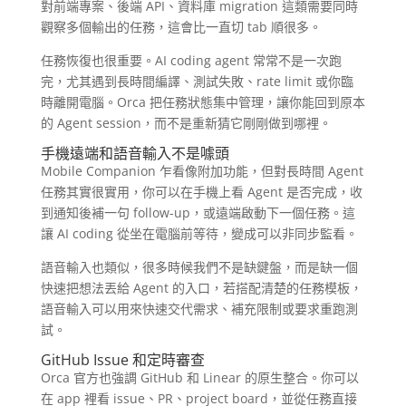
對前端專案、後端 API、資料庫 migration 這類需要同時
觀察多個輸出的任務，這會比一直切 tab 順很多。
任務恢復也很重要。AI coding agent 常常不是一次跑
完，尤其遇到長時間編譯、測試失敗、rate limit 或你臨
時離開電腦。Orca 把任務狀態集中管理，讓你能回到原本
的 Agent session，而不是重新猜它剛剛做到哪裡。
手機遠端和語音輸入不是噱頭
Mobile Companion 乍看像附加功能，但對長時間 Agent
任務其實很實用，你可以在手機上看 Agent 是否完成，收
到通知後補一句 follow-up，或遠端啟動下一個任務。這
讓 AI coding 從坐在電腦前等待，變成可以非同步監看。
語音輸入也類似，很多時候我們不是缺鍵盤，而是缺一個
快速把想法丟給 Agent 的入口，若搭配清楚的任務模板，
語音輸入可以用來快速交代需求、補充限制或要求重跑測
試。
GitHub Issue 和定時審查
Orca 官方也強調 GitHub 和 Linear 的原生整合。你可以
在 app 裡看 issue、PR、project board，並從任務直接