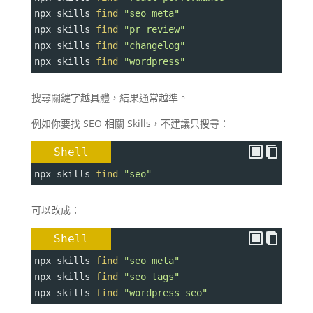
npx skills 
find
"seo meta"
npx skills 
find
"pr review"
npx skills 
find
"changelog"
npx skills 
find
"wordpress"
搜尋關鍵字越具體，結果通常越準。
例如你要找 SEO 相關 Skills，不建議只搜尋：
Shell
npx skills 
find
"seo"
可以改成：
Shell
npx skills 
find
"seo meta"
npx skills 
find
"seo tags"
npx skills 
find
"wordpress seo"