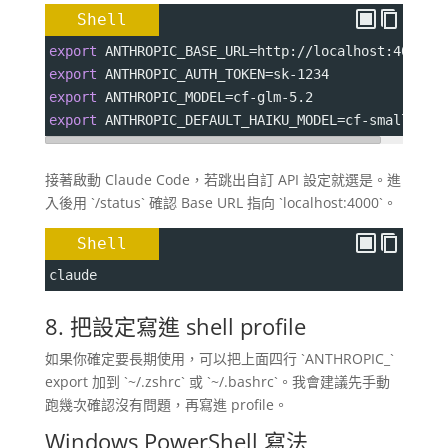
Shell
export
ANTHROPIC_BASE_URL
=
http://localhost:4000
export
ANTHROPIC_AUTH_TOKEN
=
sk-1234
export
ANTHROPIC_MODEL
=
cf-glm-5.2
export
ANTHROPIC_DEFAULT_HAIKU_MODEL
=
cf-small
接著啟動 Claude Code，若跳出自訂 API 設定就選是。進
入後用 `/status` 確認 Base URL 指向 `localhost:4000`。
Shell
claude
8. 把設定寫進 shell profile
如果你確定要長期使用，可以把上面四行 `ANTHROPIC_`
export 加到 `~/.zshrc` 或 `~/.bashrc`。我會建議先手動
跑幾次確認沒有問題，再寫進 profile。
Windows PowerShell 寫法