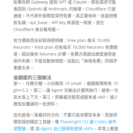
如果你把 Gateway 接到 GPT 或 Claude，那些請求可能
會回到 OpenAI 或 Anthropic 的帳單。Cloudflare 只是
通道，不代表外部模型突然免費。真正要保命，就是把模
型名稱、api_base、API key 來源逐一檢查，並在
Cloudflare 後台看用量。
官方價格頁目前寫得很明確：Free plan 每天 10,000
Neurons，Paid plan 也有每天 10,000 Neurons 免費額
度，超出後依 Neurons 計費。免費方案超出額度通常是
操作失敗，不是自動無限跑。這點比「無限免費」四個字
重要太多。
省額度的三個做法
第一，任務分層。小任務用 `cf-small`，複雜推理再用 `cf-
glm-5.2`。第二，讓 Agent 先輸出計畫再執行，避免一次
丟太長上下文。第三，把重複流程寫成腳本或 skill，減少
模型反覆讀同一批資料。
這也是我一直看好的方向：不要只追求模型本身，而是把
模型接到穩定工具鏈。像
Playwright CLI 讓 Codex 操作
瀏覽器
，或
讓 Agent 自己搜尋和使用 skills
，本質上都是