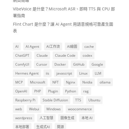
網頁簡報
VibeVoice 是什麼？Microsoft ASR、即時 TTS 與 CPU 部
署指南
Flint Chart 是什麼？讓 AI Agent 用語意規格可靠產生圖
表
AI
AI Agent
AI工作流
AI繪圖
cache
ChatGPT
Claude
Claude Code
codex
ComfyUI
Cursor
Docker
GitHub
Google
Hermes Agent
iis
javascript
Linux
LLM
MCP
Microsoft
NFT
Nginx
Nvidia
ollama
OpenAI
PHP
Plugin
Python
rag
Raspberry Pi
Stable Diffusion
TTS
Ubuntu
web
Webui
Windows
woocommerce
wordpress
人工智慧
圖像生成
本地 AI
本地部署
生成式AI
開源