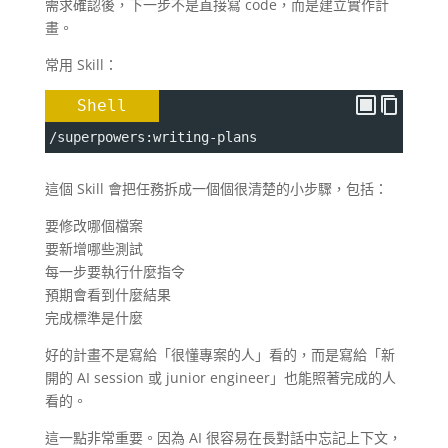
需求確認後，下一步不是直接寫 code，而是建立實作計
畫。
常用 Skill：
Shell
/superpowers:writing-plans
這個 Skill 會把任務拆成一個個很清楚的小步驟，包括：
要修改哪個檔案
要新增哪些測試
每一步要執行什麼指令
預期會看到什麼結果
完成標準是什麼
好的計畫不是寫給「很懂專案的人」看的，而是寫給「新
開的 AI session 或 junior engineer」也能照著完成的人
看的。
這一點非常重要。因為 AI 很容易在長對話中忘記上下文，