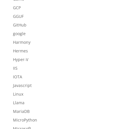
GCP
GGUF
GitHub
google
Harmony
Hermes
Hyper-V
IIS
IOTA
Javascript
Linux
Llama
MariaDB
MicroPython
Microsoft