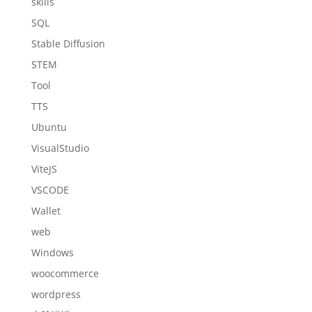
skills
SQL
Stable Diffusion
STEM
Tool
TTS
Ubuntu
VisualStudio
ViteJS
VSCODE
Wallet
web
Windows
woocommerce
wordpress