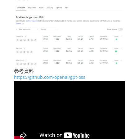
參考資料
https://github.com/openai/gpt-oss