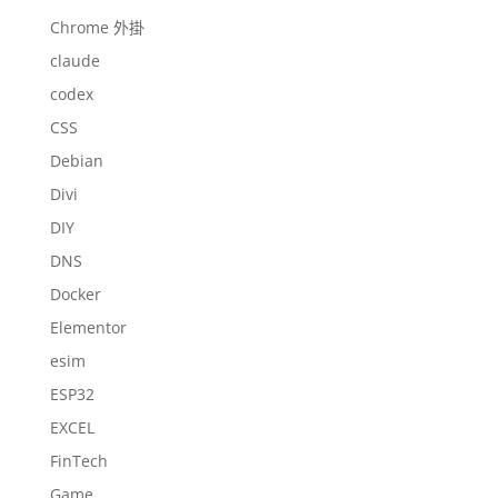
Chrome 外掛
claude
codex
CSS
Debian
Divi
DIY
DNS
Docker
Elementor
esim
ESP32
EXCEL
FinTech
Game