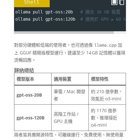
Shell
ollama pull gpt‑oss:20b   
# 適合 16 GB 裝置
ollama pull gpt‑oss:120b  
# 適用於 GPU ≥ 60 GB 設備
對部分硬體較低端的使用者，也可透過像
加
llama.cpp
上 GGUF 精簡版模型運行，建議至少 14 GB 記憶體以獲得
流暢回應。
歸納總結
模型版本
適用裝置
模型特性
筆電 / Mac 開發
約 210 億參數、
gpt‑oss‑20B
者
效能近 o3‑mini
約 1170 億參
高階工作站 /
gpt‑oss‑120B
數、推理接近
GPU 主機
o4‑mini
兩者皆具備開源特性，可離線運行、免費使用、無使用量