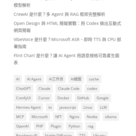
模型解析
CrewAI 是什麼？多 Agent 與 RAG 框架完整解析
Open Design 與 HTML 簡報實戰：用 Codex 做出互動式
網頁簡報
VibeVoice 是什麼？Microsoft ASR、即時 TTS 與 CPU 部
署指南
Flint Chart 是什麼？讓 AI Agent 用語意規格可靠產生圖
表
AI
AI Agent
AI工作流
AI繪圖
cache
ChatGPT
Claude
Claude Code
codex
ComfyUI
Cursor
Docker
GitHub
Google
Hermes Agent
iis
javascript
Linux
LLM
MCP
Microsoft
NFT
Nginx
Nvidia
ollama
OpenAI
PHP
Plugin
Python
rag
Raspberry Pi
Stable Diffusion
TTS
Ubuntu