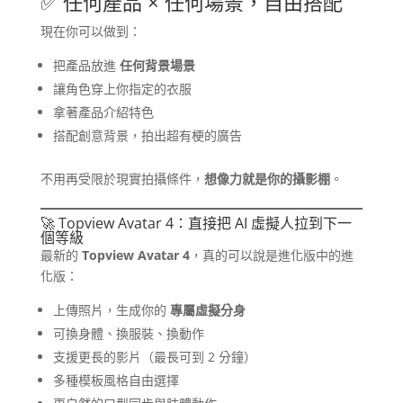
✅ 任何產品 × 任何場景，自由搭配
現在你可以做到：
把產品放進
任何背景場景
讓角色穿上你指定的衣服
拿著產品介紹特色
搭配創意背景，拍出超有梗的廣告
不用再受限於現實拍攝條件，
想像力就是你的攝影棚
。
🚀 Topview Avatar 4：直接把 AI 虛擬人拉到下一
個等級
最新的
Topview Avatar 4
，真的可以說是進化版中的進
化版：
上傳照片，生成你的
專屬虛擬分身
可換身體、換服裝、換動作
支援更長的影片（最長可到 2 分鐘）
多種模板風格自由選擇