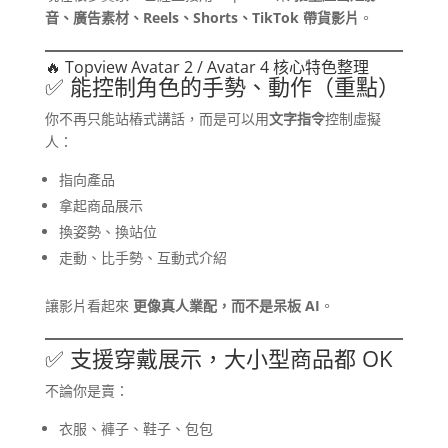
音、廣告素材、Reels、Shorts、TikTok 帶貨影片
。
🔥 Topview Avatar 2 / Avatar 4 核心特色整理
✅ 能控制角色的手勢、動作（重點）
你不再只能站樁式講話，而是可以用
文字指令
控制虛擬
人：
指向產品
拿起商品展示
換姿勢、換站位
走動、比手勢、互動式介紹
讓影片看起來
更像真人業配，而不是呆板 AI
。
✅ 支援穿戴展示，大小型商品都 OK
不論你是賣：
衣服、褲子、鞋子、包包