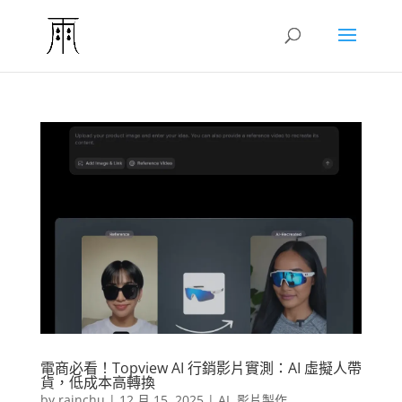
電商必看！Topview AI 行銷影片實測：AI 虛擬人帶
貨，低成本高轉換
by
rainchu
|
12 月 15, 2025
|
AI
,
影片製作