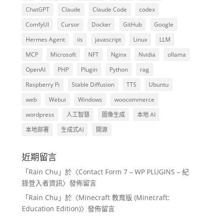
ChatGPT
Claude
Claude Code
codex
ComfyUI
Cursor
Docker
GitHub
Google
Hermes Agent
iis
javascript
Linux
LLM
MCP
Microsoft
NFT
Nginx
Nvidia
ollama
OpenAI
PHP
Plugin
Python
rag
Raspberry Pi
Stable Diffusion
TTS
Ubuntu
web
Webui
Windows
woocommerce
wordpress
人工智慧
圖像生成
本地 AI
本地部署
生成式AI
開源
近期留言
「
Rain Chu
」於〈
Contact Form 7 – WP PLUGINS – 紀
錄登入者資訊
〉發佈留言
「
Rain Chu
」於〈
Minecraft 教育版 (Minecraft:
Education Edition)
〉發佈留言