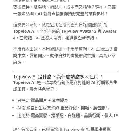
你還在為了拍產品影片煩惱嗎？
要找模特、租場地、剪影片，成本高又耗時？現在，
只要
一張產品圖，AI 就能直接幫你拍好完整的帶貨影片！
這次要介紹的，就是近期在電商圈與自媒體圈爆紅的
Topview AI
，全新升級的
Topview Avatar 2 與 Avatar
4
，已經把「AI 虛擬人帶貨」推進到全新等級。
不用真人出鏡、不用攝影棚、不用學剪輯，AI 直接生成
會
說中文、唇形同步、動作自然的虛擬帶貨主播
，真的非常
誇張。
Topview AI 是什麼？為什麼這麼多人在用？
Topview AI
是一款專為行銷與電商打造的
AI 行銷影片生
成工具
，最大特色就是：
只需要
產品圖片 + 文字腳本
AI 就能自動生成完整的
產品介紹、開箱、廣告影片
適用於
電商賣家、接業配、自媒體、品牌行銷、個人 IP
現在很多賣家，已經直接用 Topview 來
批量產出短影