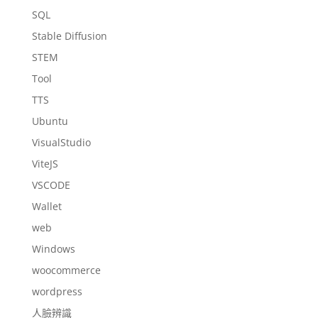
SQL
Stable Diffusion
STEM
Tool
TTS
Ubuntu
VisualStudio
ViteJS
VSCODE
Wallet
web
Windows
woocommerce
wordpress
人臉辨識