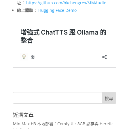
址：
https://github.com/hkchengrex/MMAudio
線上體驗：
Hugging Face Demo
近期文章
MiniMax H3 本地部署：ComfyUI、8GB 顯存與 Heretic