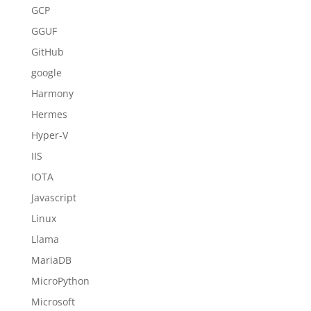
GCP
GGUF
GitHub
google
Harmony
Hermes
Hyper-V
IIS
IOTA
Javascript
Linux
Llama
MariaDB
MicroPython
Microsoft