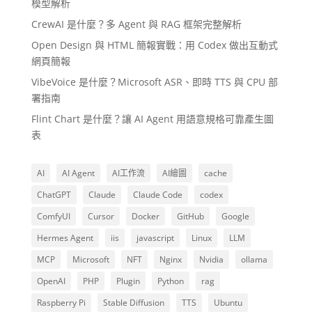
模型解析
CrewAI 是什麼？多 Agent 與 RAG 框架完整解析
Open Design 與 HTML 簡報實戰：用 Codex 做出互動式
網頁簡報
VibeVoice 是什麼？Microsoft ASR、即時 TTS 與 CPU 部
署指南
Flint Chart 是什麼？讓 AI Agent 用語意規格可靠產生圖
表
AI
AI Agent
AI工作流
AI繪圖
cache
ChatGPT
Claude
Claude Code
codex
ComfyUI
Cursor
Docker
GitHub
Google
Hermes Agent
iis
javascript
Linux
LLM
MCP
Microsoft
NFT
Nginx
Nvidia
ollama
OpenAI
PHP
Plugin
Python
rag
Raspberry Pi
Stable Diffusion
TTS
Ubuntu