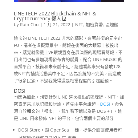
LINE TECH 2022 Blockchain & NFT &
Cryptocurrency 懶人包
by
Rain Chu
|
1 月 21, 2022
|
NFT
,
加密貨幣
,
區塊鏈
這次的 LINE TECH 2022 非常的精彩，有著前衛的元宇宙
FU，講者在虛擬背景中，簡報在後面的大銀幕上被投出
來，感覺就像戴上VR眼鏡置身在展演廳的現場看簡報，不
用出門也有參加現場發布會的感覺，配合 LINE MUSIC 的
直播平台，技術和未來感十足，總體看起來只有發放128
枚NFT的抽獎活動美中不足，因為系統的不完美，而造成
了很多民怨，不過我覺得還是相當程度的引起話題。
DOSI
也因為如此，想要針對 LINE 這次推出的區塊鏈、NFT、加
密貨幣來加以記錄和討論，首先由平台說起，
DOSI
，命名
源自於
韓文
的「都市」，我乍看下還以為是 DOS + I ，這
是 LINE 用來發佈 NFT 的平台，包含兩個主要的部分
DOSI Store，跟 OpenSea 一樣，提供介面讓使用者可
以輕鬆的發佈自己的 NFT 資產