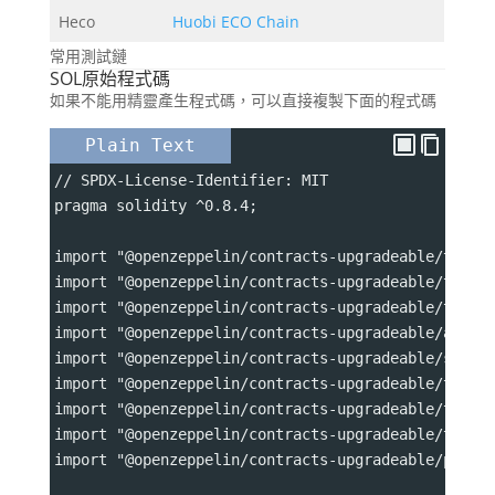
Heco
Huobi ECO Chain
常用測試鏈
SOL原始程式碼
如果不能用精靈產生程式碼，可以直接複製下面的程式碼
Plain Text
// SPDX-License-Identifier: MIT
pragma solidity ^0.8.4;
import "@openzeppelin/contracts-upgradeable/token
import "@openzeppelin/contracts-upgradeable/token
import "@openzeppelin/contracts-upgradeable/token
import "@openzeppelin/contracts-upgradeable/acces
import "@openzeppelin/contracts-upgradeable/secur
import "@openzeppelin/contracts-upgradeable/token
import "@openzeppelin/contracts-upgradeable/token
import "@openzeppelin/contracts-upgradeable/token
import "@openzeppelin/contracts-upgradeable/proxy