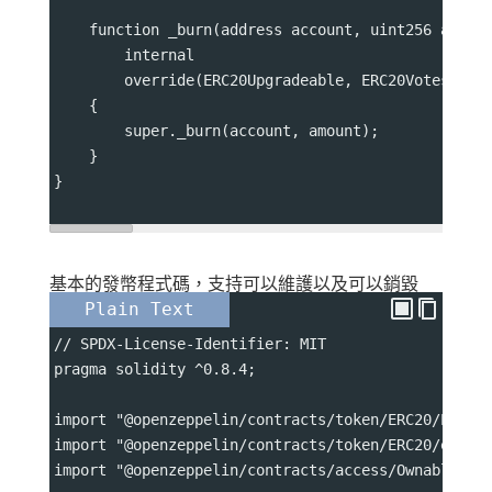
    function _burn(address account, uint256 amoun
        internal
        override(ERC20Upgradeable, ERC20VotesUpgr
    {
        super._burn(account, amount);
    }
}
基本的發幣程式碼，支持可以維護以及可以銷毀
Plain Text
// SPDX-License-Identifier: MIT
pragma solidity ^0.8.4;
import "@openzeppelin/contracts/token/ERC20/ERC20
import "@openzeppelin/contracts/token/ERC20/exten
import "@openzeppelin/contracts/access/Ownable.so