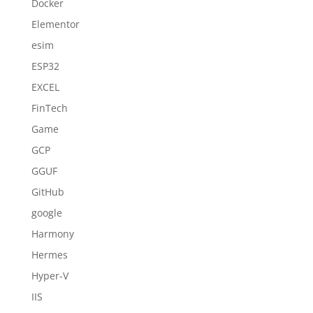
Docker
Elementor
esim
ESP32
EXCEL
FinTech
Game
GCP
GGUF
GitHub
google
Harmony
Hermes
Hyper-V
IIS