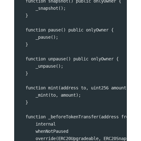
    function snapshot() public onlyOwner {
        _snapshot();
    }
    function pause() public onlyOwner {
        _pause();
    }
    function unpause() public onlyOwner {
        _unpause();
    }
    function mint(address to, uint256 amount) pub
        _mint(to, amount);
    }
    function _beforeTokenTransfer(address from, a
        internal
        whenNotPaused
        override(ERC20Upgradeable, ERC20SnapshotU