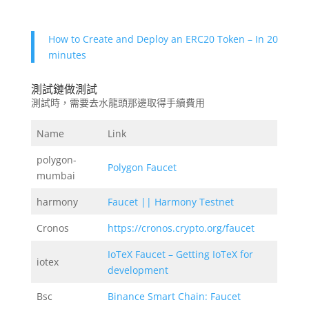
How to Create and Deploy an ERC20 Token – In 20
minutes
測試鏈做測試
測試時，需要去水龍頭那邊取得手續費用
Name
Link
polygon-
Polygon Faucet
mumbai
harmony
Faucet || Harmony Testnet
Cronos
https://cronos.crypto.org/faucet
IoTeX Faucet – Getting IoTeX for
iotex
development
Bsc
Binance Smart Chain: Faucet