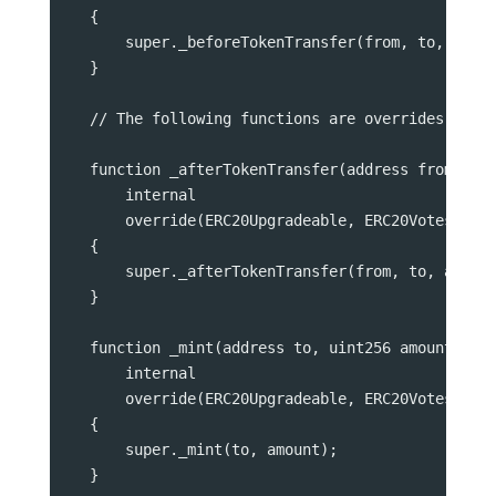
    {
        super._beforeTokenTransfer(from, to, amou
    }
    // The following functions are overrides requ
    function _afterTokenTransfer(address from, ad
        internal
        override(ERC20Upgradeable, ERC20VotesUpgr
    {
        super._afterTokenTransfer(from, to, amoun
    }
    function _mint(address to, uint256 amount)
        internal
        override(ERC20Upgradeable, ERC20VotesUpgr
    {
        super._mint(to, amount);
    }