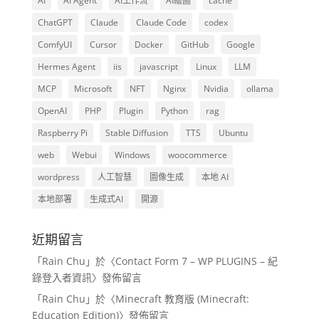
AI
AI Agent
AI工作流
AI繪圖
cache
ChatGPT
Claude
Claude Code
codex
ComfyUI
Cursor
Docker
GitHub
Google
Hermes Agent
iis
javascript
Linux
LLM
MCP
Microsoft
NFT
Nginx
Nvidia
ollama
OpenAI
PHP
Plugin
Python
rag
Raspberry Pi
Stable Diffusion
TTS
Ubuntu
web
Webui
Windows
woocommerce
wordpress
人工智慧
圖像生成
本地 AI
本地部署
生成式AI
開源
近期留言
「
Rain Chu
」於〈
Contact Form 7 – WP PLUGINS – 紀
錄登入者資訊
〉發佈留言
「
Rain Chu
」於〈
Minecraft 教育版 (Minecraft:
Education Edition)
〉發佈留言