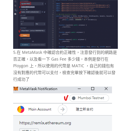
5.在 MetaMask 中確認合約正確性，注意發行到的網路是
否正確，以及看一下 Gas Fee 多少錢，本例是發行在
Ploygon 上，所以使用的代幣是 MATIC ，自己的錢包有
沒有對應的代幣可以支付，檢查完畢按下確認後就可以發
行成功了