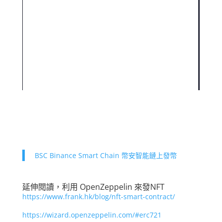
BSC Binance Smart Chain 幣安智能鏈上發幣
延伸閱讀，利用 OpenZeppelin 來發NFT
https://www.frank.hk/blog/nft-smart-contract/
https://wizard.openzeppelin.com/#erc721