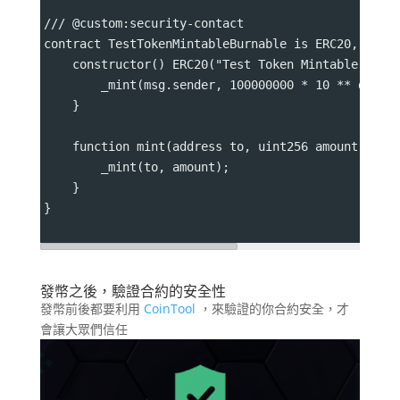
/// @custom:security-contact 
contract TestTokenMintableBurnable is ERC20, ERC2
    constructor() ERC20("Test Token Mintable Burn
        _mint(msg.sender, 100000000 * 10 ** decim
    }
    function mint(address to, uint256 amount) pub
        _mint(to, amount);
    }
}
發幣之後，驗證合約的安全性
發幣前後都要利用
CoinTool
，來驗證的你合約安全，才
會讓大眾們信任