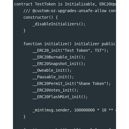
contract TestToken is Initializable, ERC20Upgrade
    /// @custom:oz-upgrades-unsafe-allow construc
    constructor() {
        _disableInitializers();
    }
    function initialize() initializer public {
        __ERC20_init("Test Token", TST");
        __ERC20Burnable_init();
        __ERC20Snapshot_init();
        __Ownable_init();
        __Pausable_init();
        __ERC20Permit_init("Shane Token");
        __ERC20Votes_init();
        __ERC20FlashMint_init();
        _mint(msg.sender, 100000000 * 10 ** decim
    }