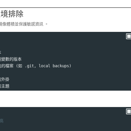
與環境排除
鏡像體積並保護敏感資訊
。
本
取環境變數的版本
的檔案 (如 .git, local backups)
義的外掛
義的主題
性高