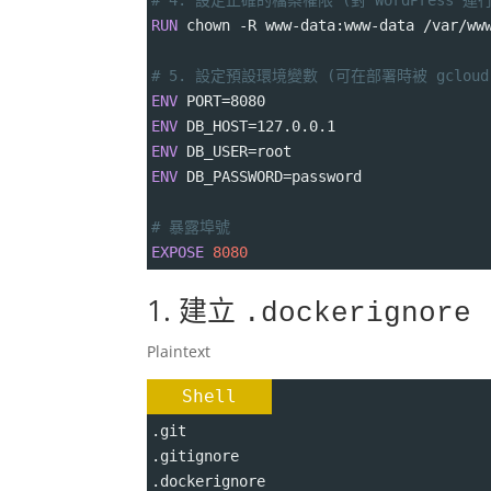
# 4. 設定正確的檔案權限 (對 WordPress 
RUN
 chown -R www-data:www-data /var/ww
# 5. 設定預設環境變數 (可在部署時被 gclou
ENV
 PORT=8080
ENV
 DB_HOST=127.0.0.1
ENV
 DB_USER=root
ENV
 DB_PASSWORD=password
# 暴露埠號
EXPOSE
8080
1. 建立
.dockerignore
Plaintext
Shell
.git
.gitignore
.dockerignore