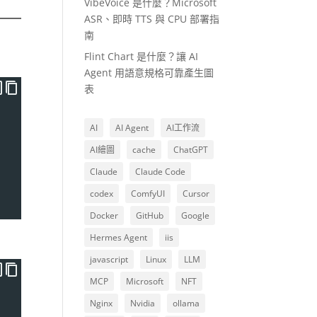
VibeVoice 是什麼？Microsoft
ASR、即時 TTS 與 CPU 部署指
南
Flint Chart 是什麼？讓 AI
Agent 用語意規格可靠產生圖
表
AI
AI Agent
AI工作流
AI繪圖
cache
ChatGPT
Claude
Claude Code
codex
ComfyUI
Cursor
Docker
GitHub
Google
Hermes Agent
iis
javascript
Linux
LLM
MCP
Microsoft
NFT
Nginx
Nvidia
ollama