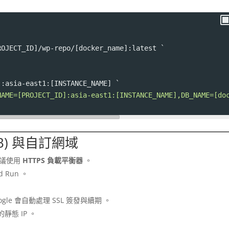
ROJECT_ID]/wp-repo/[docker_name]:latest `
]:asia-east1:[INSTANCE_NAME] 
`
NAME=[PROJECT_ID]:asia-east1:[INSTANCE_NAME],DB_NAME=[do
B) 與自訂網域
建議使用
HTTPS 負載平衡器
。
 Run 。
le 會自動處理 SSL 簽發與續期 。
靜態 IP 。