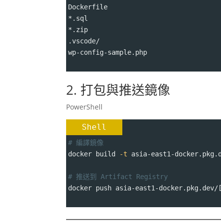
Dockerfile
*.sql
*.zip
.vscode/
wp-config-sample.php
2. 打包與推送鏡像
PowerShell
Shell
# 編譯鏡像
docker build 
-t
 asia-east1-docker.pkg.
# 推送到 Artifact Registry
docker push asia-east1-docker.pkg.dev/