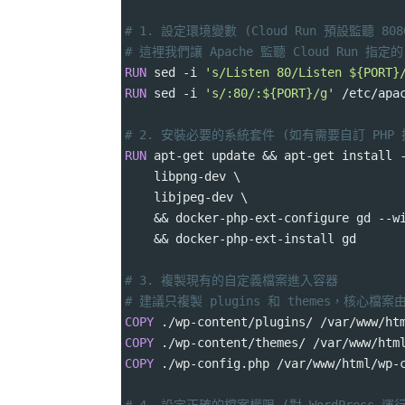
# 1. 設定環境變數 (Cloud Run 預設監聽 8
# 這裡我們讓 Apache 監聽 Cloud Run 指定的 
RUN
 sed -i 
's/Listen 80/Listen ${PORT}
RUN
 sed -i 
's/:80/:${PORT}/g'
 /etc/apa
# 2. 安裝必要的系統套件 (如有需要自訂 PHP
RUN
 apt-get update && apt-get install 
    libpng-dev \
    libjpeg-dev \
    && docker-php-ext-configure gd --w
    && docker-php-ext-install gd
# 3. 複製現有的自定義檔案進入容器
# 建議只複製 plugins 和 themes，核心檔
COPY
 ./wp-content/plugins/ /var/www/ht
COPY
 ./wp-content/themes/ /var/www/htm
COPY
 ./wp-config.php /var/www/html/wp-