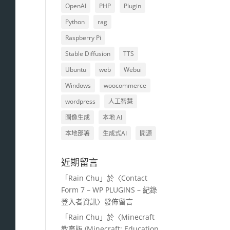
OpenAI
PHP
Plugin
Python
rag
Raspberry Pi
Stable Diffusion
TTS
Ubuntu
web
Webui
Windows
woocommerce
wordpress
人工智慧
圖像生成
本地 AI
本地部署
生成式AI
開源
近期留言
「
Rain Chu
」於〈
Contact
Form 7 – WP PLUGINS – 紀錄
登入者資訊
〉發佈留言
「
Rain Chu
」於〈
Minecraft
教育版 (Minecraft: Education