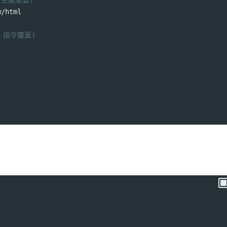
運行至關重要)
w/html
d 指令覆蓋)