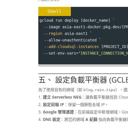
Shell
gcloud run deploy [docker_name] 
`
  --image asia-east1-docker.pkg.dev/[P
--region
 asia-east1 
`
  --allow-unauthenticated `
--add-cloudsql-instances
 [PROJECT_ID
  --set-env-vars=
"INSTANCE_CONNECTION_
五、 設定負載平衡器 (GCL
為了使用自有的網域（如
），
blog.rain.tips
建立 Serverless NEG
：讓負載平衡器找到 Cloud
設定前端 IP
：保留一個靜態全域 IP。
Google 管理憑證
：在前端設定中新增網域，Goog
DNS 設定
：將您的網域
A 紀錄
指向負載平衡器的