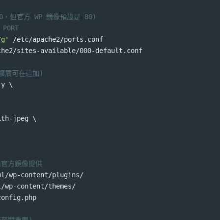
080，但官方 WP 鏡像預設是 80)
PORT
/g'
 /etc/apache2/ports.conf
che2/sites-available/000-default.conf
 擴展可在這加)
-y \
ith-jpeg \
案由官方鏡像提供
ml/wp-content/plugins/
l/wp-content/themes/
config.php