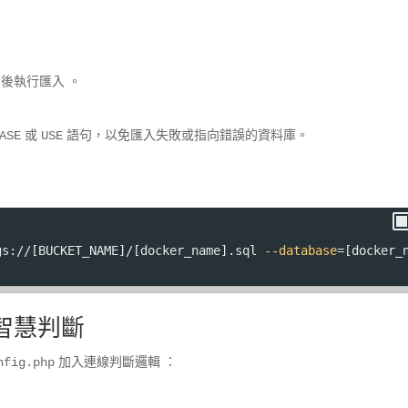
CS) 後執行匯入
。
或
語句，以免匯入失敗或指向錯誤的資料庫。
ASE
USE
gs://[BUCKET_NAME]/[docker_name].sql 
--database
=
[docker_
智慧判斷
加入連線判斷邏輯
：
nfig.php