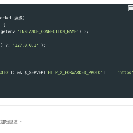
ocket 連線)
) {
 getenv(
'INSTANCE_CONNECTION_NAME'
) );
'
) ?: 
'127.0.0.1'
 );
ROTO'
]) && 
$_SERVER
[
'HTTP_X_FORWARDED_PROTO'
] 
===
'https
立加密隧道
。