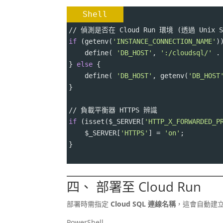
Shell
// 偵測是否在 Cloud Run 環境 (透過 Unix S
if
 (getenv(
'INSTANCE_CONNECTION_NAME'
)
    define( 
'DB_HOST'
, 
':/cloudsql/'
 .
} 
else
 {
    define( 
'DB_HOST'
, getenv(
'DB_HOST
}
// 負載平衡器 HTTPS 辨識
if
 (isset(
$_SERVER
[
'HTTP_X_FORWARDED_P
$_SERVER
[
'HTTPS'
] 
=
'on'
;
}
四、 部署至 Cloud Run
部署時需指定
Cloud SQL 連線名稱
，這會自動建
PowerShell