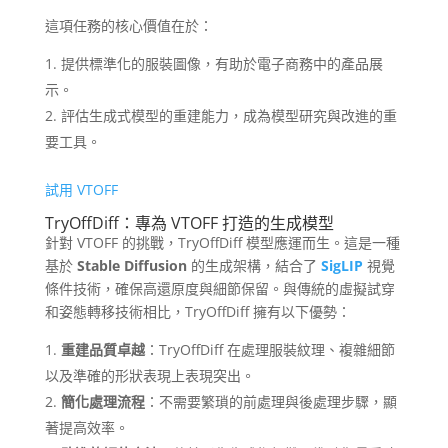
這項任務的核心價值在於：
提供標準化的服裝圖像，有助於電子商務中的產品展
示。
評估生成式模型的重建能力，成為模型研究與改進的重
要工具。
試用 VTOFF
TryOffDiff：專為 VTOFF 打造的生成模型
針對 VTOFF 的挑戰，TryOffDiff 模型應運而生。這是一種
基於
Stable Diffusion
的生成架構，結合了
SigLIP
視覺
條件技術，確保高還原度與細節保留。與傳統的虛擬試穿
和姿態轉移技術相比，TryOffDiff 擁有以下優勢：
重建品質卓越
：TryOffDiff 在處理服裝紋理、複雜細節
以及準確的形狀表現上表現突出。
簡化處理流程
：不需要繁瑣的前處理與後處理步驟，顯
著提高效率。