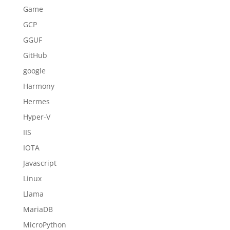
Game
GCP
GGUF
GitHub
google
Harmony
Hermes
Hyper-V
IIS
IOTA
Javascript
Linux
Llama
MariaDB
MicroPython