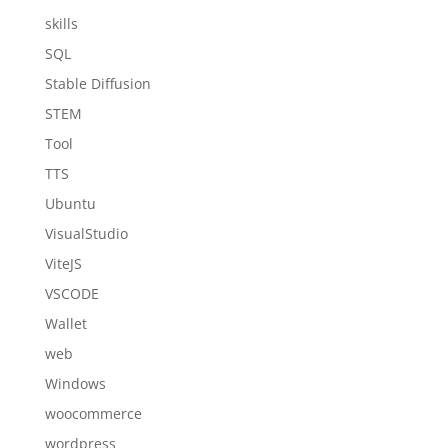
skills
SQL
Stable Diffusion
STEM
Tool
TTS
Ubuntu
VisualStudio
ViteJS
VSCODE
Wallet
web
Windows
woocommerce
wordpress