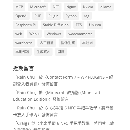
MCP
Microsoft
NFT
Nginx
Nvidia
ollama
OpenAI
PHP
Plugin
Python
rag
Raspberry Pi
Stable Diffusion
TTS
Ubuntu
web
Webui
Windows
woocommerce
wordpress
人工智慧
圖像生成
本地 AI
本地部署
生成式AI
開源
近期留言
「
Rain Chu
」於〈
Contact Form 7 – WP PLUGINS – 紀
錄登入者資訊
〉發佈留言
「
Rain Chu
」於〈
Minecraft 教育版 (Minecraft:
Education Edition)
〉發佈留言
「
Rain Chu
」於〈
小米手環 6 NFC 手把手教學，將門禁
卡放入手環內
〉發佈留言
「
Craig
」於〈
小米手環 6 NFC 手把手教學，將門禁卡放
入手環內
〉發佈留言