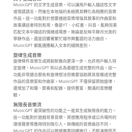
MusicGPT 的文字生成音樂，可以讓用戶輸入描述性文字
或情感語言，然後在本地端的系統將其轉化為相應的音樂
作品。這一功能對於想要通過音樂增強其敘事的作曲家和
故事講述者特別有用，像是YT、小紅書、抖音，能夠完美
匹配文本中描述的情緒或場景。無論是反映平靜月光夜的
寧靜作品，還是回響著繁忙城市興奮感的活力曲目，
MusicGPT 都能適應輸入文本的細微差別。
旋律生成音樂
旋律條件音樂生成將創新推向更深一步，允許用戶輸入特
定旋律，MusicGPT 則以此為基礎生成完整的作品。這一
功能非常適合那些有旋律想法但需要協助將其發展成完整
作品的音樂家和作曲家。MusicGPT 不僅保留原始旋律，
還增加了和聲、節奏和配器，提供豐富、飽滿的音樂體
驗。
無限長音樂流
MusicGPT 最突破性的功能之一是其生成無限長的能力。
這一功能對於遊戲背景音樂、冥想應用程序或公共場所的
環境聲景等應用特別吸引人。與傳統的音樂曲目不同，
MusicGPT 的作品可以根據需要持續進行，不斷演變而不