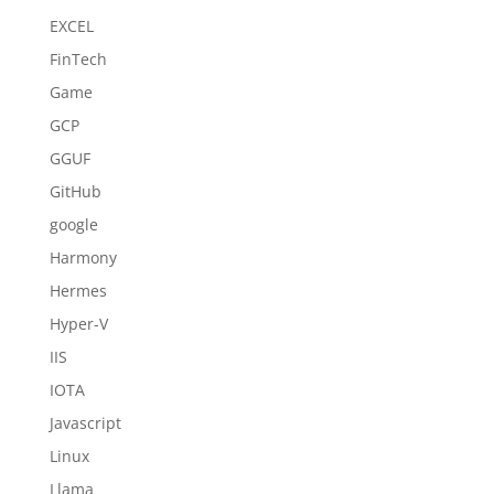
EXCEL
FinTech
Game
GCP
GGUF
GitHub
google
Harmony
Hermes
Hyper-V
IIS
IOTA
Javascript
Linux
Llama