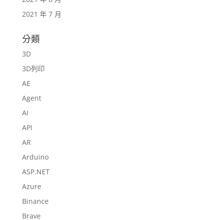
2021 年 7 月
分類
3D
3D列印
AE
Agent
AI
API
AR
Arduino
ASP.NET
Azure
Binance
Brave