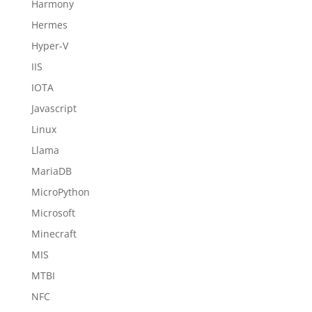
Harmony
Hermes
Hyper-V
IIS
IOTA
Javascript
Linux
Llama
MariaDB
MicroPython
Microsoft
Minecraft
MIS
MTBI
NFC