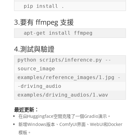
  pip install .
3.要有 ffmpeg 支援
  apt-get install ffmpeg
4.測試與驗證
python scripts/inference.py --
source_image 
examples/reference_images/1.jpg -
-driving_audio 
examples/driving_audios/1.wav
最近更新：
在🤗Huggingface空間克隆了一個Gradio演示。
新增Windows版本、ComfyUI界面、WebUI和Docker
模板。