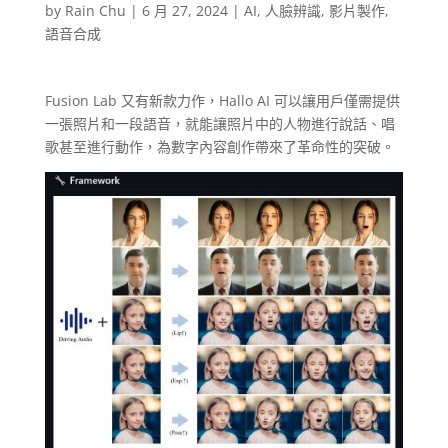
by
Rain Chu
|
6 月 27, 2024
|
AI
,
人臉辨識
,
影片製作
,
語音合成
Fusion Lab 又有新款力作，Hallo AI 可以讓用戶僅需提供
一張照片和一段語音，就能讓照片中的人物進行說話、唱
歌甚至進行動作，為數字內容創作帶來了革命性的突破。