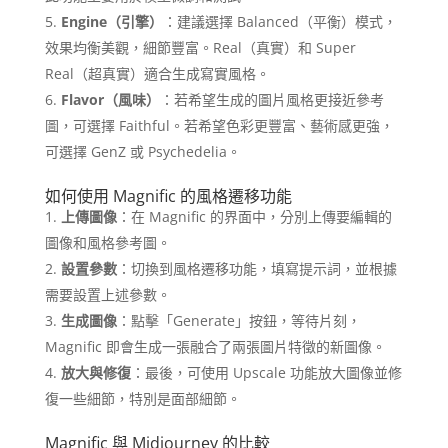
Engine（引擎）
：​建議選擇 Balanced（平衡）模式，
效果均衡美觀，細節豐富。Real（真實）和 Super
Real（超真實）適合生成寫實風格。​
Flavor（風味）
：​若希望生成的圖片風格更接近參考
圖，可選擇 Faithful。若希望色彩更豐富、藝術感更強，
可選擇 GenZ 或 Psychedelia。​
如何使用 Magnific 的風格遷移功能
上傳圖像
：​在 Magnific 的界面中，分別上傳要編輯的
圖像和風格參考圖。​
設置參數
：​切換到風格遷移功能，填寫提示詞，並根據
需要設置上述參數。​
生成圖像
：​點擊「Generate」按鈕，等待片刻，
Magnific 即會生成一張融合了兩張圖片特徵的新圖像。​
放大與修復
：​最後，可使用 Upscale 功能放大圖像並修
復一些細節，特別是面部細節。​
Magnific 與 Midjourney 的比較