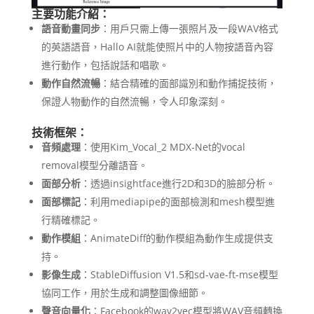
主要功能介紹：
語音動畫同步
：用戶只需上傳一張照片及一段WAV格式
的英語語音，Hallo AI就能使照片中的人物按語音內容
進行動作，包括說話和唱歌。
動作自然流暢
：結合精確的面部識別和動作捕捉技術，
保證人物動作的自然流暢，令人印象深刻。
技術框架：
音頻處理
：使用Kim_Vocal_2 MDX-Net的vocal
removal模型分離語音。
面部分析
：透過insightface進行2D和3D的臉部分析。
面部標記
：利用mediapipe的面部檢測和mesh模型進
行精確標記。
動作模組
：AnimateDiff的動作模組為動作生成提供支
持。
影像生成
：StableDiffusion V1.5和sd-vae-ft-mse模型
協同工作，用於生成和調整圖像細節。
聲音向量化
：Facebook的wav2vec模型將WAV音頻轉換