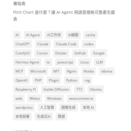
署指南
Flint Chart 是什麼？讓 AI Agent 用語意規格可靠產生圖
表
AI
AI Agent
AI工作流
AI繪圖
cache
ChatGPT
Claude
Claude Code
codex
ComfyUI
Cursor
Docker
GitHub
Google
Hermes Agent
iis
javascript
Linux
LLM
MCP
Microsoft
NFT
Nginx
Nvidia
ollama
OpenAI
PHP
Plugin
Python
rag
Raspberry Pi
Stable Diffusion
TTS
Ubuntu
web
Webui
Windows
woocommerce
wordpress
人工智慧
圖像生成
本地 AI
本地部署
生成式AI
開源