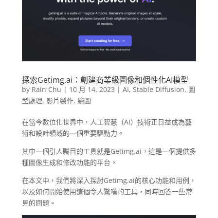
探索Getimg.ai：創建商業級圖像和個性化AI模型
by
Rain Chu
|
10 月 14, 2023
|
AI
,
Stable Diffusion
,
圖
型處理
,
影片製作
,
繪圖
在當今數位化世界中，人工智慧（AI）技術正日益成為藝
術和設計領域的一個重要驅動力。
其中一個引人矚目的工具就是Getimg.ai，這是一個提供多
種圖像生成和修改功能的平台。
在本文中，我們將深入探討Getimg.ai的核心功能和用例，
以及如何開始使用這個令人驚嘆的工具，同時回答一些常
見的問題。