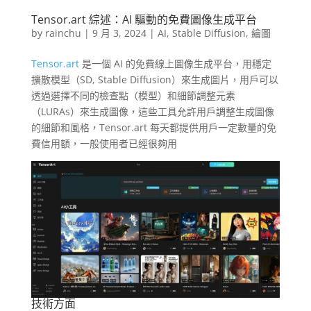
Tensor.art 綜述：AI 驅動的免費圖像生成平台
by
rainchu
|
9 月 3, 2024
|
AI
,
Stable Diffusion
,
繪圖
Tensor.art
是一個 AI 的免費線上圖像生成平台，用穩定
擴散模型（SD, Stable Diffusion）來生成圖片，用戶可以
透過選擇不同的檢查點（模型）和細節調整元素
（LURAs）來生成圖像，這些工具允許用戶調整生成圖像
的細節和風格，Tensor.art 每天都提供用戶一定數量的免
費信用額，一般使用者已經很夠用
技術方面