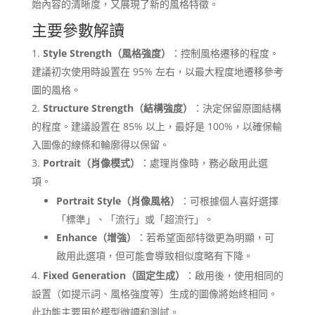
始內容的清晰度，又展現了新的風格特徵。​
主要參數解讀
Style Strength（風格強度）
：​控制風格遷移的程度。
建議初次使用時設置在 95% 左右，以最大程度地遷移參考
圖的風格。​
Structure Strength（結構強度）
：​決定保留原圖結構
的程度。建議設置在 85% 以上，最好是 100%，以確保輸
入圖像的線條和輪廓得以保留。​
Portrait（肖像模式）
：​處理肖像時，務必啟用此選
項。​
Portrait Style（肖像風格）
：​可根據個人喜好選擇
「標準」、「流行」或「超流行」。​
Enhance（增強）
：​若希望面部特徵更為明顯，可
啟用此選項，但可能會導致相似度略有下降。​
Fixed Generation（固定生成）
：​啟用後，使用相同的
設置（如提示詞、風格強度等）生成的圖像將始終相同。
此功能主要用於模型微調和測試。​