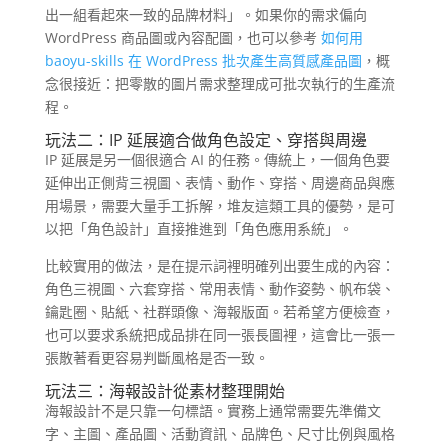
出一組看起來一致的品牌材料」。如果你的需求偏向
WordPress 商品圖或內容配圖，也可以參考
如何用
baoyu-skills 在 WordPress 批次產生高質感產品圖
，概
念很接近：把零散的圖片需求整理成可批次執行的生產流
程。
玩法二：IP 延展適合做角色設定、穿搭與周邊
IP 延展是另一個很適合 AI 的任務。傳統上，一個角色要
延伸出正側背三視圖、表情、動作、穿搭、周邊商品與應
用場景，需要大量手工拆解，堆友這類工具的優勢，是可
以把「角色設計」直接推進到「角色應用系統」。
比較實用的做法，是在提示詞裡明確列出要生成的內容：
角色三視圖、六套穿搭、常用表情、動作姿勢、帆布袋、
鑰匙圈、貼紙、社群頭像、海報版面。若希望方便檢查，
也可以要求系統把成品排在同一張長圖裡，這會比一張一
張散著看更容易判斷風格是否一致。
玩法三：海報設計從素材整理開始
海報設計不是只靠一句標語。實務上通常需要先準備文
字、主圖、產品圖、活動資訊、品牌色、尺寸比例與風格