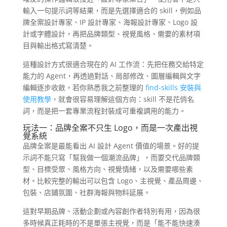
輸入一句提示詞等結果，而是先選擇適合的 skill，例如品
牌全案設計專家、IP 設計專家、海報設計專家、Logo 設
計或字體設計，再把品牌類型、視覺風格、需要的素材項
目與輸出格式寫清楚。
這種設計方式很適合現在的 AI 工作流：先把任務交給特定
能力的 Agent，再透過對話、局部修改、圖層編輯與文字
編輯逐步收斂，若你熟悉我之前整理的
find-skills 安裝與
使用教學
，就會很容易理解這個方向：skill 不是花俏名
詞，而是把一套專業流程封裝成可重複調用的能力。
玩法一：品牌全案不只生 Logo，而是一次產出視
覺系統
品牌全案是最能看出 AI 設計 Agent 價值的場景。好的提
示詞不能只寫「幫我做一個潮流品牌」，而要交代品牌類
型、目標受眾、風格方向、視覺情緒，以及需要哪些素
材。比較完整的輸出可以包含 Logo、主視覺、產品周邊、
包裝、店鋪氛圍、社群海報與物料延展。
這對早期品牌、活動企劃或內容創作者特別有用，因為很
多時候真正耗時的不是單張主視覺，而是「能不能快速湊