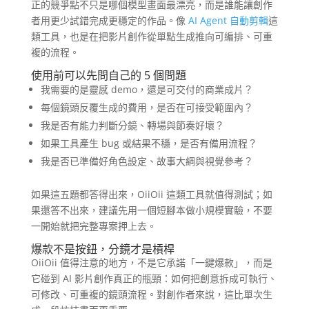
正的競爭點不只是哪個模型畫面最漂亮，而是誰能讓創作
者用更少試錯完成更穩定的作品。像
AI Agent 自動剪輯
這
類工具，也是在把影片創作從單點生成推向可編排、可重
複的流程。
使用前可以先問自己的 5 個問題
我需要的是靈感 demo，還是可交付的商業成片？
每個鏡頭反覆生成的費用，是否在可接受範圍內？
我是否有能力判斷分鏡、轉場與節奏好壞？
如果工具產生 bug 或結果不穩，是否有備用流程？
我是否已準備好角色設定、故事大綱與視覺參考？
如果這五題都答得出來，OiiOii 這類工具就值得測試；如
果還答不出來，建議先用一個短腳本做小規模實驗，不要
一開始就把完整專案押上去。
爆款不是按鈕，分鏡才是槓桿
OiiOii 值得注意的地方，不是它承諾「一鍵爆款」，而是
它碰到 AI 影片創作真正的瓶頸：如何把創意拆成可執行、
可修改、可重複的鏡頭流程。對創作者來說，這比單次生