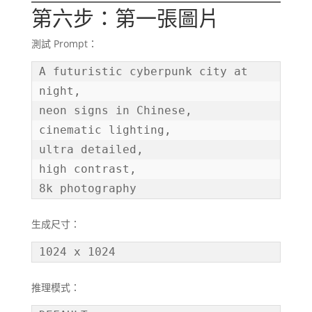
第六步：第一張圖片
測試 Prompt：
A futuristic cyberpunk city at 
night,

neon signs in Chinese,

cinematic lighting,

ultra detailed,

high contrast,

8k photography
生成尺寸：
1024 x 1024
推理模式：