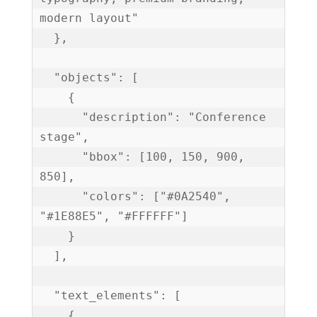
modern layout"

  },

  "objects": [

    {

      "description": "Conference 
stage",

      "bbox": [100, 150, 900, 
850],

      "colors": ["#0A2540", 
"#1E88E5", "#FFFFFF"]

    }

  ],

  "text_elements": [

    {
