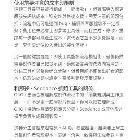
使用前要注意的成本與限制
這類工具最容易被行銷成「一鍵爆款」，但實際導入前更
應該先評估成本、穩定性與售後支援。需要注意的問題包
括：流程中仍可能遇到 bug，補償與客服體驗不一定成
熟；費用也未必會比即夢等工具低，而且生成、修改、重
跑每一步都可能產生成本。這代表它並不是免費魔法，而
是一套需要評估投入產出的製作流程。
另一個關鍵提醒是：即使工具能把流程模組化，最後仍然
需要創作者自己把提示詞、鏡頭語言與修改方向寫清楚。
分鏡工具可以幫你建立骨架，但骨架能不能長出好看的影
片，仍取決於題材設定、審美判斷與反覆調整。
和即夢、Seedance 這類工具的關係
OiiOii 更適合被理解成創作流程中的「前期規劃與工作流
層」，而不是單一底層影片模型。你可以把它理解成：
OiiOii 協助你想清楚鏡頭與分鏡，Seedance 或其他影片
模型負責生成具體影像。
這種分工會越來越常見。AI 影片模型越強，越需要上層工
具幫創作者管理腳本、鏡頭、角色一致性與生成參數。真