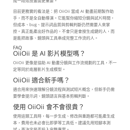
成一段炫技畫面更重要。
目前更務實的看法是：把 OiiOii 當成 AI 動畫前期製作助
手，而不是全自動導演。它能幫你縮短分鏡與試片時間，
但成本、bug、提示詞品質與剪輯判斷仍然需要人來掌
控。真正能產出好作品的，不會只是會按生成鍵的人，而
是能把故事、鏡頭與工具串成完整工作流的人。
FAQ
OiiOii 是 AI 影片模型嗎？
OiiOii 更像是協助 AI 動畫分鏡與工作流規劃的工具，不一
定等同於底層影片生成模型。
OiiOii 適合新手嗎？
適合用來快速理解分鏡流程與測試短片概念，但新手仍需
要學會提示詞、鏡頭語言與基本剪輯判斷。
使用 OiiOii 會不會很貴？
使用這類工具時，每一步生成、修改與重跑都可能產生成
本，費用也未必會比即夢等工具低。建議先用短腳本測
試，再決定是否投入完整專案。