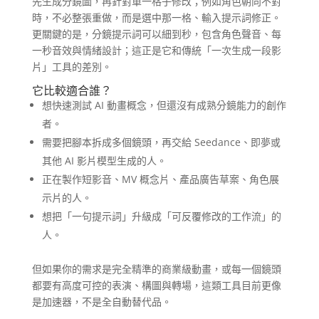
先生成分鏡圖，再針對單一格子修改；例如角色朝向不對
時，不必整張重做，而是選中那一格、輸入提示詞修正。
更關鍵的是，分鏡提示詞可以細到秒，包含角色聲音、每
一秒音效與情緒設計；這正是它和傳統「一次生成一段影
片」工具的差別。
它比較適合誰？
想快速測試 AI 動畫概念，但還沒有成熟分鏡能力的創作
者。
需要把腳本拆成多個鏡頭，再交給 Seedance、即夢或
其他 AI 影片模型生成的人。
正在製作短影音、MV 概念片、產品廣告草案、角色展
示片的人。
想把「一句提示詞」升級成「可反覆修改的工作流」的
人。
但如果你的需求是完全精準的商業級動畫，或每一個鏡頭
都要有高度可控的表演、構圖與轉場，這類工具目前更像
是加速器，不是全自動替代品。