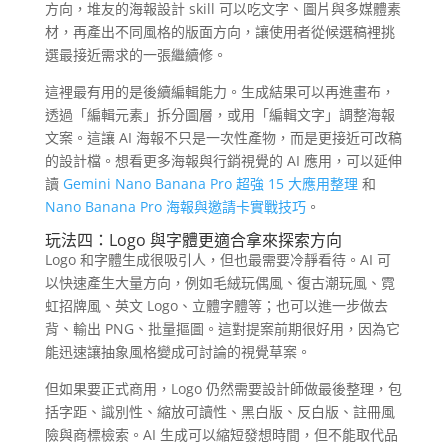
方向，堆友的海報設計 skill 可以吃文字、圖片與多媒體素
材，再產出不同風格的版面方向，讓使用者從候選稿裡挑
選最接近需求的一張繼續修。
這裡最有用的是後續編輯能力。生成結果可以再進畫布，
透過「編輯元素」拆分圖層，或用「編輯文字」調整海報
文案。這讓 AI 海報不只是一次性產物，而是更接近可改稿
的設計檔。想看更多海報與行銷視覺的 AI 應用，可以延伸
讀
Gemini Nano Banana Pro 超強 15 大應用整理
和
Nano Banana Pro 海報與邀請卡實戰技巧
。
玩法四：Logo 與字體更適合拿來探索方向
Logo 和字體生成很吸引人，但也最需要冷靜看待。AI 可
以快速產生大量方向，例如毛絨玩偶風、復古潮玩風、霓
虹招牌風、英文 Logo、立體字體等；也可以進一步做去
背、輸出 PNG、批量摳圖。這對提案前期很好用，因為它
能迅速讓抽象風格變成可討論的視覺草案。
但如果要正式商用，Logo 仍然需要設計師做最後整理，包
括字距、識別性、縮放可讀性、黑白版、反白版、註冊風
險與商標檢索。AI 生成可以縮短發想時間，但不能取代品