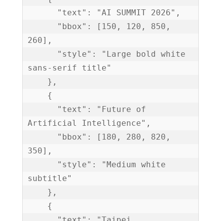
      "text": "AI SUMMIT 2026",

      "bbox": [150, 120, 850, 
260],

      "style": "Large bold white 
sans-serif title"

    },

    {

      "text": "Future of 
Artificial Intelligence",

      "bbox": [180, 280, 820, 
350],

      "style": "Medium white 
subtitle"

    },

    {

      "text": "Taipei 