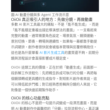
圖:AI 動畫分鏡與多 Agent 工作流示意
OiiOii 真正吸引人的地方：先做分鏡，再做動畫
多數 AI 影片工具最大的痛點，不是「能不能生成」，而是
「能不能穩定重複出接近導演想法的畫面」。一支看起來
完整的動畫，通常需要角色設定、場景氣氛、鏡頭運動、
景別切換、節奏、轉場與連續性。如果每一幕都靠手動提
示詞硬拚，創作者很快就會被版本管理與反覆修稿拖住。
這也是為什麼單看
AI 影片生成工具
的畫質還不夠，前期分
鏡與流程設計會直接影響成片穩定度。
OiiOii 這類工具的價值，正在於把「動畫生成」前面那一
段拆解工作流程化：先把概念拆成可執行的分鏡，再把每
個鏡頭轉成更具體的生成指令。對短影片創作者來說，這
可以降低起步門檻；對已經熟悉剪輯與分鏡的人來說，它
則像是一個快速前期製作助手。
OiiOii 的核心功能亮點
OiiOii 的核心不是把一句提示詞變成一段漂亮畫面，而是
把 AI 動畫創作中最難控的「分鏡」拉到流程中心。真正讓