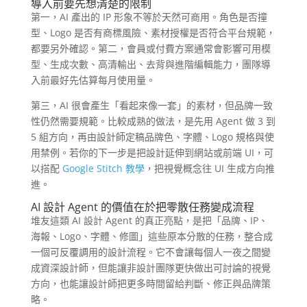
導入前要先想清楚的限制
第一，AI 產出的 IP 形象不等於天然可商用。角色是否撞
型、Logo 是否有商標風險、素材授權是否符合平台規範，
都要另外確認。第二，會員或付費方案通常會影響可用模
型、生成次數、高清輸出、去背與進階編輯能力，團隊導
入前最好先估算每月使用量。
第三，AI 很會產生「看起來像一套」的素材，但品牌一致
性仍然需要規範。比較成熟的做法，是先用 Agent 做 3 到
5 組方向，再由設計師定稿品牌色、字體、Logo 規格與使
用禁例。若你的下一步是把設計延伸到網站或前端 UI，可
以搭配
Google Stitch 教學
，把視覺概念往 UI 生成方向推
進。
AI 設計 Agent 的價值在於把零散任務變成流程
堆友這類 AI 設計 Agent 的真正亮點，是把「品牌、IP、
海報、Logo、字體、修圖」這些原本分散的任務，整合成
一個可反覆調用的設計流程。它不會讓每個人一夜之間變
成資深設計師，但能讓非設計團隊更快做出可討論的視覺
方向，也能讓設計師把更多時間留給判斷、修正與品牌策
略。