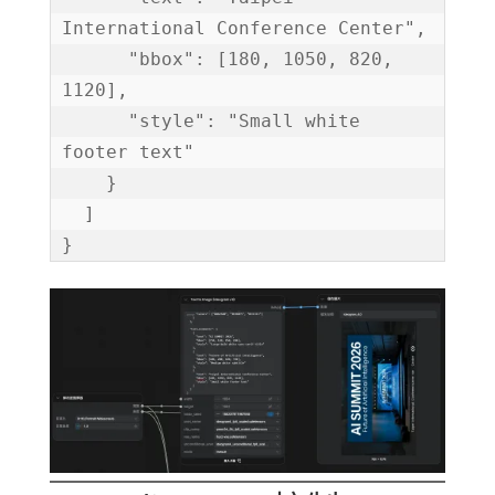
International Conference Center",

      "bbox": [180, 1050, 820, 
1120],

      "style": "Small white 
footer text"

    }

  ]

}