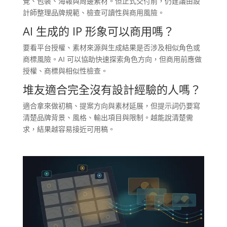
覺、包裝、海報與周邊素材。但正式交付前，仍建議由設
計師整理品牌規範、檢查可讀性與商用風險。
AI 生成的 IP 形象可以商用嗎？
要看平台授權、素材來源與生成結果是否涉及相似角色或
商標風險。AI 可以協助快速探索角色方向，但商用前應做
授權、商標與相似性檢查。
堆友適合完全沒有設計經驗的人嗎？
適合拿來做初稿、提案方向與素材延展，但提示詞仍要寫
清楚品牌背景、風格、輸出項目與限制。越能說清楚需
求，結果越容易接近可用稿。