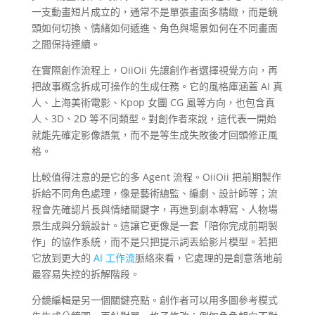
一支動畫短片成立的，通常不是單張畫面多精緻，而是鏡
頭如何切換、情緒如何遞進、角色與場景如何在不同畫面
之間保持連續。
在實際創作流程上，OiiOii 先讓創作者選擇視覺方向，再
把故事概念拆成可操作的生成任務。它的風格庫涵蓋 AI 真
人、上海美術電影、Kpop 女團 CG 風等方向，也包含真
人、3D、2D 等不同類型。對創作者來說，這代表一開始
就能先確定影像語氣，而不是等生成失敗後才回頭修正風
格。
比較值得注意的是它的多 Agent 流程。OiiOii 把前期製作
拆給不同角色處理，像是藝術總監、編劇、設計師等；流
程會先確認片長與情緒關鍵字，再進到劇本轉寫、人物場
景生成與分鏡設計。這讓它更像是一套「陪你完成前期製
作」的協作系統，而不是只把提示詞丟給影片模型。若把
它放到更大的
AI 工作流
脈絡來看，它處理的是創意落地前
最容易失控的拆解階段。
分鏡編輯是另一個關鍵亮點。創作者可以用多圖參考模式