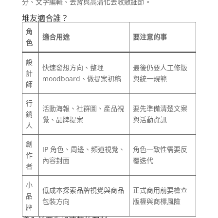
分、文字編輯、去背與高清化去收斂細節。
堆友適合誰？
角
適合用途
要注意的事
色
設
快速發想方向、整理
最後仍要人工修版
計
moodboard、做提案初稿
與統一規範
師
行
活動海報、社群圖、產品視
要先準備清楚文案
銷
覺、品牌提案
與活動資訊
人
創
IP 角色、周邊、頻道視覺、
角色一致性需要反
作
內容封面
覆迭代
者
小
低成本探索品牌視覺與商品
正式商用前要檢查
品
包裝方向
版權與商標風險
牌