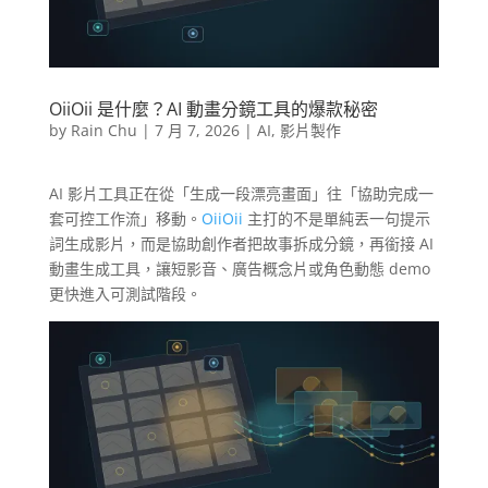
OiiOii 是什麼？AI 動畫分鏡工具的爆款秘密
by
Rain Chu
|
7 月 7, 2026
|
AI
,
影片製作
AI 影片工具正在從「生成一段漂亮畫面」往「協助完成一
套可控工作流」移動。
OiiOii
主打的不是單純丟一句提示
詞生成影片，而是協助創作者把故事拆成分鏡，再銜接 AI
動畫生成工具，讓短影音、廣告概念片或角色動態 demo
更快進入可測試階段。