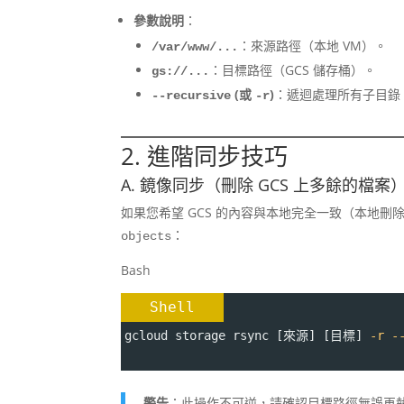
參數說明
：
：來源路徑（本地 VM）。
/var/www/...
：目標路徑（GCS 儲存桶）。
gs://...
(或
)
：遞迴處理所有子目錄
--recursive
-r
2. 進階同步技巧
A. 鏡像同步（刪除 GCS 上多餘的檔案
如果您希望 GCS 的內容與本地完全一致（本地
：
objects
Bash
Shell
gcloud storage rsync [來源] [目標] 
-r
-
警告
：此操作不可逆，請確認目標路徑無誤再