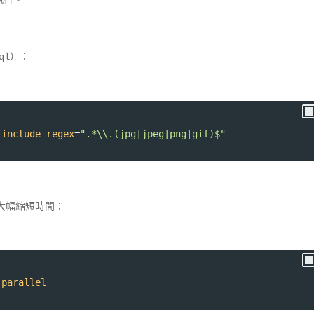
）：
ql
-include-regex
=
".*\\.(jpg|jpeg|png|gif)$"
大幅縮短時間：
-parallel