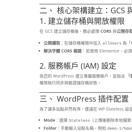
二、 核心架構建立：GCS
1. 建立儲存桶與開放權限
在 GCS 建立儲存桶後，務必處理
CORS
與
公開存
公開讀取
：在儲存桶權限中加入
為「
allUsers
解決字體 CORS 報錯
：若使用 Elementor，
2. 服務帳戶 (IAM) 設定
為您的 WordPress 建立專屬服務帳戶，並指派
「儲
權限執行同步與驗證儲存桶狀態。
三、 WordPress 插件配置：W
為了讓多站點井然有序，建議在 WP-Stateless
Mode
：選擇
（上傳後刪除本地檔案，
Stateless
Folder
：手動輸入站點名稱，例如
demo-1/%da