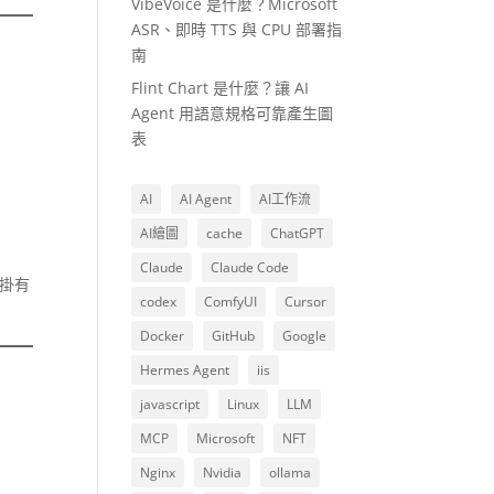
VibeVoice 是什麼？Microsoft
ASR、即時 TTS 與 CPU 部署指
南
Flint Chart 是什麼？讓 AI
Agent 用語意規格可靠產生圖
表
AI
AI Agent
AI工作流
AI繪圖
cache
ChatGPT
Claude
Claude Code
外掛有
codex
ComfyUI
Cursor
Docker
GitHub
Google
Hermes Agent
iis
javascript
Linux
LLM
MCP
Microsoft
NFT
Nginx
Nvidia
ollama