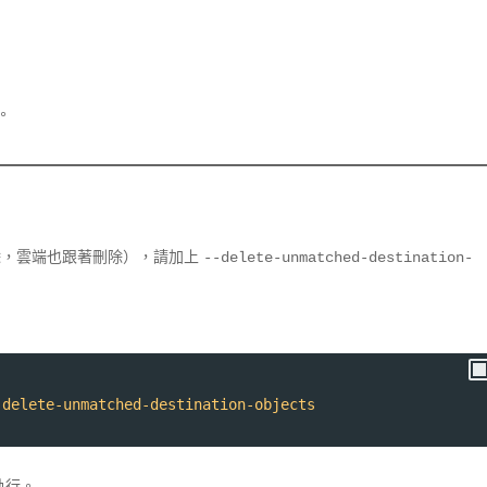
。
）
刪除，雲端也跟著刪除），請加上
--delete-unmatched-destination-
-delete-unmatched-destination-objects
執行。