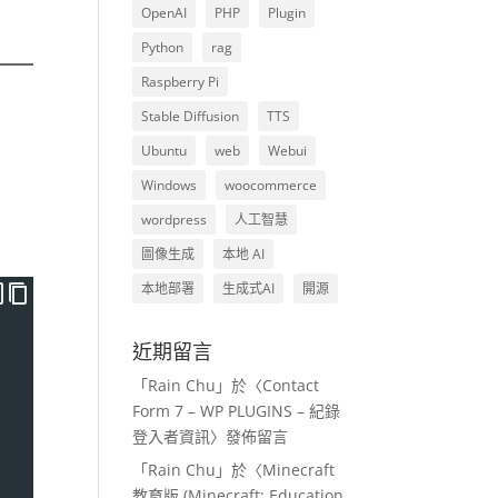
OpenAI
PHP
Plugin
Python
rag
Raspberry Pi
Stable Diffusion
TTS
Ubuntu
web
Webui
Windows
woocommerce
wordpress
人工智慧
圖像生成
本地 AI
本地部署
生成式AI
開源
近期留言
「
Rain Chu
」於〈
Contact
Form 7 – WP PLUGINS – 紀錄
登入者資訊
〉發佈留言
「
Rain Chu
」於〈
Minecraft
教育版 (Minecraft: Education