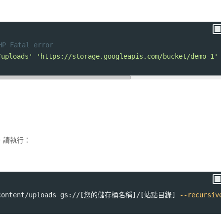
P Fatal error
/uploads'
'https://storage.googleapis.com/bucket/demo-1'
，請執行：
/wp-content/uploads gs://[您的儲存桶名稱]/[站點目錄] 
--recursiv