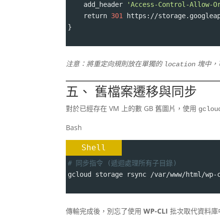
    add_header 
'Access-Control-Allow-O
    return 
301
 https://storage.googlea
}
注意：將重定向規則放在單獨的
塊中，
location
五、 舊檔案遷移與同步
對於已經存在 VM 上的數 GB 舊圖片，使用
gclou
Bash
Shell
# 同步指令 (遞迴處理所有子目錄)
gcloud storage rsync /var/www/html/wp-
傳輸完成後，別忘了使用
WP-CLI
批次取代資料庫