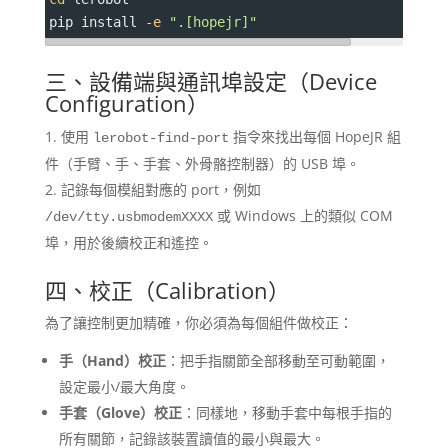
pip install 
-e
".[hopejr]"
三、設備端與通訊埠設定（Device
Configuration）
使用
指令來找出每個 HopeJR 組
lerobot-find-port
件（手臂、手、手套、外骨骼控制器）的 USB 埠。
記錄每個模組對應的 port，例如
或 Windows 上的類似 COM
/dev/tty.usbmodemXXXX
埠，用於後續校正和遙控。
四、校正（Calibration）
為了讓控制更加精確，你必須為每個組件做校正：
手（Hand）校正
：把手指關節全部移動至可動範圍，
設定最小/最大角度。
手套（Glove）校正
：同樣地，移動手套中每根手指的
所有關節，記錄該裝置讀值的最小與最大。