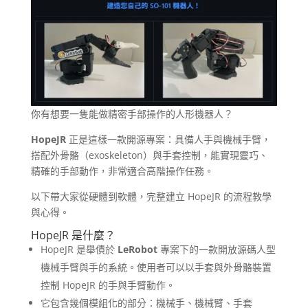
你有想要一隻能做精密手部操作的人形機器人？
HopeJR
正是這樣一款開源專案：具備人手與機械手臂，
搭配外骨骼（exoskeleton）與手套控制，能實現靈巧、
精確的手部動作，非常適合高階操作任務。
以下帶大家從硬體到軟體，完整建立 HopeJR 的流程教學
與心得。
HopeJR 是什麼？
HopeJR 是舉債於
LeRobot
專案下的一款開放源碼人型
機械手臂與手的系統。使用者可以以手套與外骨骼裝置
控制 HopeJR 的手與手臂動作。
它包含幾個模組化的部分：機械手、機械臂、手套