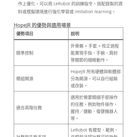
作上優化，可以用 LeRobot 的訓練指令，搭配錄製的資
料或模擬環境進行強化學習或 imitation learning。
HopeJR 的優勢與適用場景
優勢項目
說明
外骨骼 + 手套 + 校正過程
精準控制
能實現手指、手腕、肩肘
等關節的細緻動作。
HopeJR 所有硬體與軟體部
模組開源
分為開源，可以自行組裝
或改裝。
適用於需要精細手部操作
的任務，例如物件操作、
適合高階任務
握持／擺動、復健機器人
等。
LeRobot 有模型、範例、
社群與生態支持
文檔與活躍社群可協助新