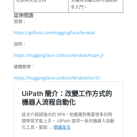
手入門。
延伸閱讀
官網：
https://github.com/huggingface/lerobot
說明：
https://huggingface.co/docs/lerobot/hope_jr
硬體教學：
https://huggingface.co/docs/lerobot/so101