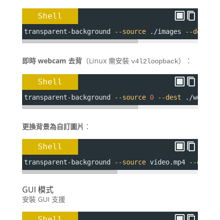
Shell
transparent-background 
--source
 ./images 
--dest
 .
即時 webcam 去背
（Linux 需安裝
）：
v4l2loopback
Shell
transparent-background 
--source
0
--dest
 ./webcam
更換背景為自訂圖片
：
Shell
transparent-background 
--source
 video.mp4 
--dest
 
GUI 模式
安裝 GUI 支援
Shell