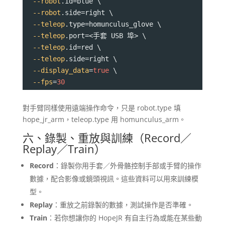
--robot
.id
=
blue \
--robot
.side
=
right \
--teleop
.type
=
homunculus_glove \
--teleop
.port
=
<手套 USB 埠> \
--teleop
.id
=
red \
--teleop
.side
=
right \
--display_data
=
true
 \
--fps
=
30
對手臂同樣使用遠端操作命令，只是 robot.type 填
hope_jr_arm，teleop.type 用 homunculus_arm。
六、錄製、重放與訓練（Record／
Replay／Train）
Record
：錄製你用手套／外骨骼控制手部或手臂的操作
數據，配合影像或鏡頭視訊。這些資料可以用來訓練模
型。
Replay
：重放之前錄製的數據，測試操作是否準確。
Train
：若你想讓你的 HopeJR 有自主行為或能在某些動