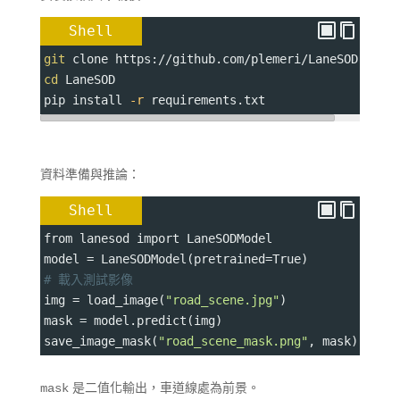
Shell
git
 clone https://github.com/plemeri/LaneSOD.git
cd
 LaneSOD
pip install 
-r
 requirements.txt
資料準備與推論：
Shell
from lanesod import LaneSODModel
model 
=
 LaneSODModel
(pretrained
=
True)
# 載入測試影像
img 
=
 load_image(
"road_scene.jpg"
)
mask 
=
 model.predict(img)
save_image_mask(
"road_scene_mask.png"
, mask)
是二值化輸出，車道線處為前景。
mask