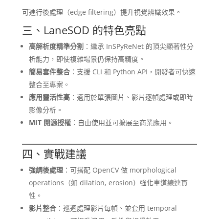
可進行後處理（edge filtering）提升視覺辨識效果。
三、LaneSOD 的特色亮點
高解析度精準分割
：繼承 InSPyReNet 的頂尖顯著性分
析能力，即使複雜場景仍保持高精度。
簡易套件整合
：支援 CLI 和 Python API，開發者可快速
整合至專案。
應用靈活性高
：適用於單張圖片、影片逐幀處理或即時
影像分析。
MIT 開源授權
：自由使用並可擴展至商業應用。
四、實戰建議
強調後處理
：可搭配 OpenCV 做 morphological
operations（如 dilation, erosion）強化車道線連貫
性。
影片整合
：巡迴處理影片每幀、並套用 temporal