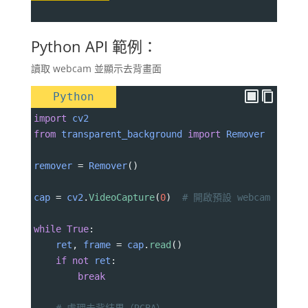
Python API 範例：
讀取 webcam 並顯示去背畫面
Python
import
cv2
from
transparent_background
import
Remover
remover
=
Remover
()
cap
=
cv2
.
VideoCapture
(
0
)  
# 開啟預設 webcam
while
True
:
ret
, 
frame
=
cap
.
read
()
if
not
ret
:
break