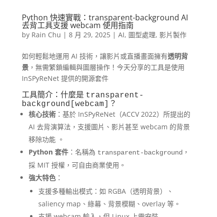
Python 快速實戰：transparent-background AI
去背工具支援 webcam 使用指南
by
Rain Chu
|
8 月 29, 2025
|
AI
,
圖型處理
,
影片製作
如何輕鬆地運用 AI 技術，讓影片或直播畫面擁有
透明背
景
，無需繁鎖編輯與圖層操作！今天分享的工具是使用
InSPyReNet 提供的開源套件
工具簡介：什麼是
transparent-
？
background[webcam]
核心技術
：基於 InSPyReNet（ACCV 2022）所提出的
AI 去背演算法，支援圖片、影片甚至 webcam 的背景
移除功能 。
Python 套件
：名稱為
，
transparent-background
採 MIT 授權，可自由商業使用。
強大特色
：
支援多種輸出模式：如 RGBA（透明背景）、
saliency map、綠幕、背景模糊、overlay 等。
支援 webcam 輸入，但 Linux 上需安裝