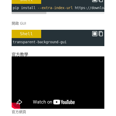
pip install 
--extra-index-url
 https://download.py
開啟 GUI
Shell
transparent-background-gui
官方教學
官方網頁