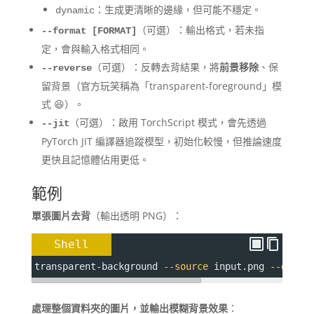
：生成更清晰的邊緣，但可能不穩定。
dynamic
（可選）：輸出格式，若未指
--format [FORMAT]
定，會與輸入格式相同。
（可選）：反轉去背結果，將
前景移除
、保
--reverse
留背景（官方玩笑稱為「transparent-foreground」模
式 😆）。
（可選）：啟用 TorchScript 模式，會先透過
--jit
PyTorch JIT 編譯器追蹤模型，初始化較慢，但推論速度
更快且記憶體佔用更低。
範例
單張圖片去背
（輸出透明 PNG）：
Shell
transparent-background 
--source
 input.png 
--dest
 
處理整個資料夾的圖片，並輸出模糊背景效果
：