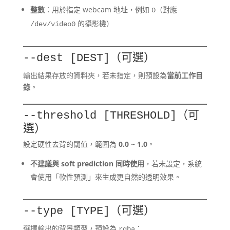
整數
：用於指定 webcam 地址，例如
（對應
0
的攝影機）
/dev/video0
（可選）
--dest [DEST]
輸出結果存放的資料夾，若未指定，則預設為
當前工作目
錄
。
（可
--threshold [THRESHOLD]
選）
設定硬性去背的閾值，範圍為
0.0 ~ 1.0
。
不建議與 soft prediction 同時使用
，若未設定，系統
會使用「軟性預測」來生成更自然的透明效果。
（可選）
--type [TYPE]
選擇輸出的背景類型，預設為
：
rgba