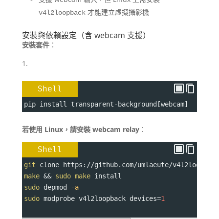
才能建立虛擬攝影機
v4l2loopback
安裝與依賴設定（含 webcam 支援）
安裝套件
：
Shell
pip install transparent-background[webcam]
若使用 Linux，請安裝 webcam relay
：
Shell
git
 clone https://github.com/umlaeute/v4l2loopbac
make
 && 
sudo
make
 install
sudo
 depmod 
-a
sudo
 modprobe v4l2loopback 
devices
=
1