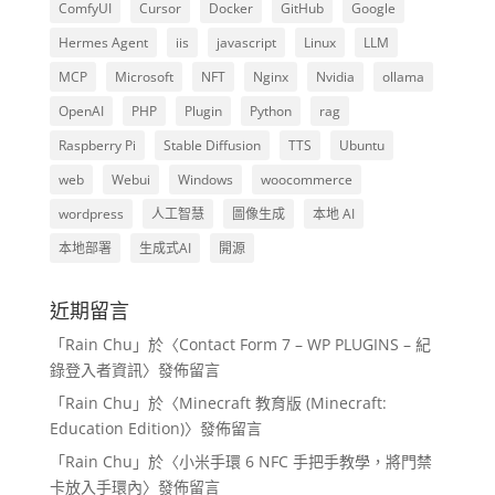
ComfyUI
Cursor
Docker
GitHub
Google
Hermes Agent
iis
javascript
Linux
LLM
MCP
Microsoft
NFT
Nginx
Nvidia
ollama
OpenAI
PHP
Plugin
Python
rag
Raspberry Pi
Stable Diffusion
TTS
Ubuntu
web
Webui
Windows
woocommerce
wordpress
人工智慧
圖像生成
本地 AI
本地部署
生成式AI
開源
近期留言
「
Rain Chu
」於〈
Contact Form 7 – WP PLUGINS – 紀
錄登入者資訊
〉發佈留言
「
Rain Chu
」於〈
Minecraft 教育版 (Minecraft:
Education Edition)
〉發佈留言
「
Rain Chu
」於〈
小米手環 6 NFC 手把手教學，將門禁
卡放入手環內
〉發佈留言