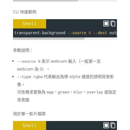
CLI 快速範例
Shell
transparent-background 
--source
0
--dest
 output_f
參數說明：
表示 webcam 輸入（一般第一支
--source 0
webcam 為 0）。
代表輸出為帶 alpha 通道的透明背景影
--type rgba
像。
可依需求更換為
、
、
、
或指定
map
green
blur
overlay
背景圖
用於單一影片檔案
Shell