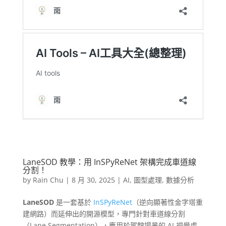
LaneSOD 教學：用 InSPyReNet 架構完成車道線
分割！
by
Rain Chu
|
8 月 30, 2025
|
AI
,
圖型處理
,
數據分析
LaneSOD
是一套基於
InSPyReNet
（逆向顯著性金字塔重
建網路）而延伸出的開源模型，專門針對車道線分割
（Lane Segmentation），應用於駕駛場景的 AI 視覺處