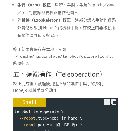
手臂（Arm）校正
：肩膀、手肘、手腕的 pitch／yaw
／roll 等關節都要校正動作範圍。
外骨骼（Exoskeleton）校正
：這部分讓人手動作透過
外骨骼映射到 HopeJR 的機械手臂，在校正時要移動所
有關節達到最大與最小。
校正結果會保存在本地，例如
~/.cache/huggingface/lerobot/calibration/...
的路徑內。
五、遠端操作（Teleoperation）
校正完成後，就能使用遙控命令讓你手與手臂控制
HopeJR 機械手部分動作：
Shell
lerobot-teleoperate \
--robot
.type
=
hope_jr_hand \
--robot
.port
=
<手的 USB 埠> \