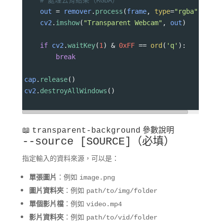
# 處理去背結果（RGBA）
out
=
remover
.
process
(
frame
, 
type
=
"rgba"
)  
cv2
.
imshow
(
"Transparent Webcam"
, 
out
)
if
cv2
.
waitKey
(
1
) 
&
0xFF
==
ord
(
'q'
):
break
cap
.
release
()
cv2
.
destroyAllWindows
()
📖
參數說明
transparent-background
（必填）
--source [SOURCE]
指定輸入的資料來源，可以是：
單張圖片
：例如
image.png
圖片資料夾
：例如
path/to/img/folder
單個影片檔
：例如
video.mp4
影片資料夾
：例如
path/to/vid/folder