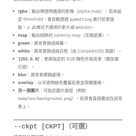
rgba
：輸出帶透明通道的影像（alpha map），若未設
定 threshold，會自動透過
進行前景提
pymatting
取。⚠️
此模式不適用於影片或 webcam
。
map
：輸出純粹的 saliency map（灰階遮罩）。
green
：將背景換成綠幕。
white
：將背景換成純白色（由 [carpedm20] 貢獻）。
‘[255, 0, 0]’
：使用指定的 RGB 顏色作為背景（需加單
引號）。
blur
：將背景模糊處理。
overlay
：以半透明綠色覆蓋前景並突顯邊緣。
另一張圖片
：可指定圖片路徑（例如
），前景會直接疊加在該背
samples/background.png
景上。
（可選）
--ckpt [CKPT]