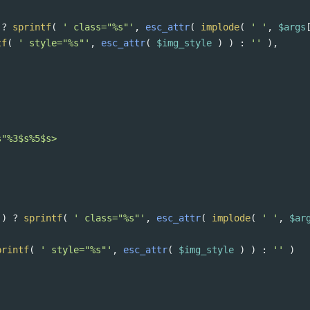
 
?
sprintf
( 
' class="%s"'
, 
esc_attr
( 
implode
( 
' '
, 
$args
tf
( 
' style="%s"'
, 
esc_attr
( 
$img_style
 ) ) : 
''
 ),
s"%3$s%5$s>
 ) 
?
sprintf
( 
' class="%s"'
, 
esc_attr
( 
implode
( 
' '
, 
$ar
printf
( 
' style="%s"'
, 
esc_attr
( 
$img_style
 ) ) : 
''
 )