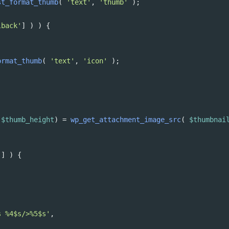
st_format_thumb
( 
'text'
, 
'thumb'
 );
lback'
] ) ) {
ormat_thumb
( 
'text'
, 
'icon'
 );
 
$thumb_height
) 
=
wp_get_attachment_image_src
( 
$thumbnai
'
] ) {
s %4$s/>%5$s'
,