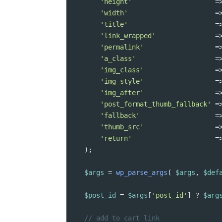
'height'
=
'width'
=
'title'
=
'link_wrapped'
=
'permalink'
=
'a_class'
=
'img_class'
=
'img_style'
=
'img_after'
=
'post_format_thumb_fallback'
=
'fallback'
=
'thumb_src'
=
'return'
=
);
$args
=
wp_parse_args
( 
$args
, 
$def
$post_id
=
$args
[
'post_id'
] 
?
$arg
// add to cart link