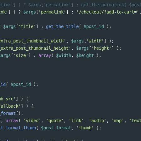
alink'] ) ? $args['permalink'] : get_the_permalink( $pos
ink'
] ) 
?
$args
[
'permalink'
] : 
'/checkout/?add-to-cart='
?
$args
[
'title'
] : 
get_the_title
( 
$post_id
 );
extra_post_thumbnail_width'
, 
$args
[
'width'
] );
_extra_post_thumbnail_height'
, 
$args
[
'height'
] );
$args
[
'size'
] : 
array
( 
$width
, 
$height
 );
_id
( 
$post_id
 );
mb_src'
] ) {
fallback'
] ) {
_format
();
t
, 
array
( 
'video'
, 
'quote'
, 
'link'
, 
'audio'
, 
'map'
, 
'tex
st_format_thumb
( 
$post_format
, 
'thumb'
 );