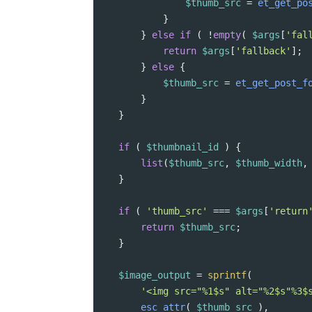
$thumb_src
=
et_get_po
}
} 
else
if
 ( 
!
empty
( 
$args
[
'fal
return
$args
[
'fallback'
];
} 
else
 {
$thumb_src
=
et_get_post_f
}
}
if
 ( 
$thumbnail_id
 ) {
list
(
$thumb_src
, 
$thumb_width
,
}
if
 ( 
'thumb_src'
===
$args
[
'return
return
$thumb_src
;
}
$image_output
=
sprintf
(
'<img src="%1$s" alt="%2$s"%3$
esc_attr
( 
$thumb_src
 ),