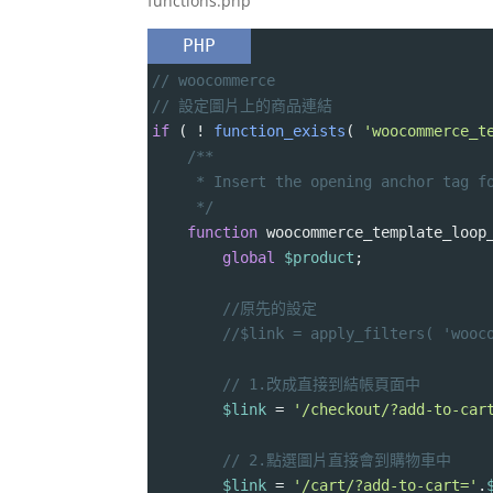
functions.php
PHP
// woocommerce
// 設定圖片上的商品連結
if
 ( 
!
function_exists
( 
'woocommerce_t
/**
* Insert the opening anchor tag f
*/
function
woocommerce_template_loop
global
$product
;
//原先的設定
//$link = apply_filters( 'wooc
// 1.改成直接到結帳頁面中
$link
=
'/checkout/?add-to-car
// 2.點選圖片直接會到購物車中
$link
=
'/cart/?add-to-cart='
.