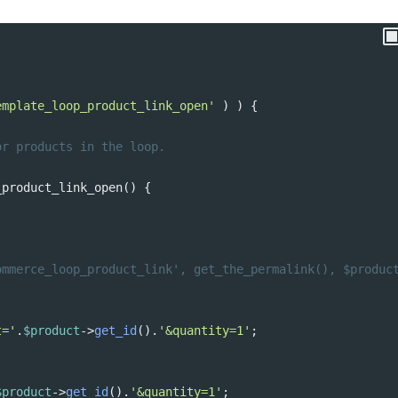
emplate_loop_product_link_open'
 ) ) {
or products in the loop.
_product_link_open
() {
ommerce_loop_product_link', get_the_permalink(), $produc
t='
.
$product
->
get_id
().
'&quantity=1'
;
$product
->
get_id
().
'&quantity=1'
;