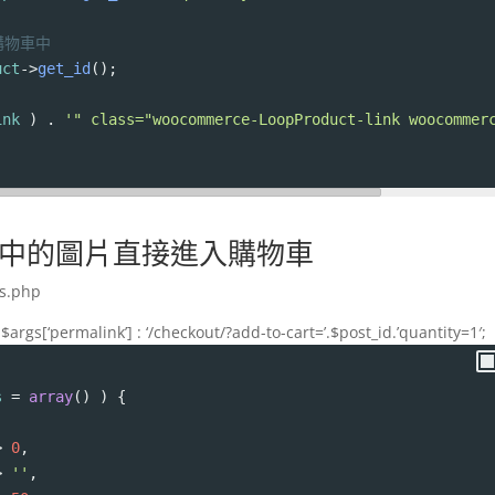
購物車中
uct
->
get_id
();
ink
 ) . 
'" class="woocommerce-LoopProduct-link woocommer
中的圖片直接進入購物車
s.php
args[‘permalink’] : ‘/checkout/?add-to-cart=’.$post_id.’quantity=1′;
s
=
array
() ) {
>
0
,
>
''
,