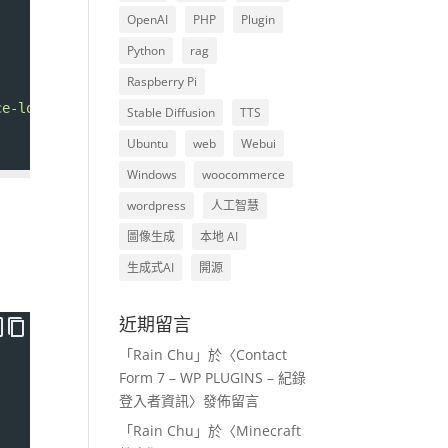
OpenAI
PHP
Plugin
Python
rag
Raspberry Pi
ce-loop-product__link">'
;
Stable Diffusion
TTS
Ubuntu
web
Webui
Windows
woocommerce
wordpress
人工智慧
圖像生成
本地 AI
生成式AI
開源
近期留言
「
Rain Chu
」於〈
Contact
Form 7 – WP PLUGINS – 紀錄
登入者資訊
〉發佈留言
「
Rain Chu
」於〈
Minecraft