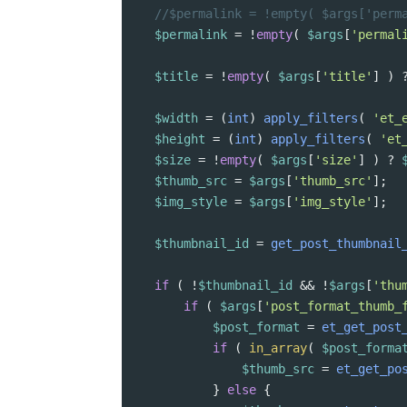
//$permalink = !empty( $args['perm
$permalink
=
!
empty
( 
$args
[
'permal
$title
=
!
empty
( 
$args
[
'title'
] ) 
$width
=
 (
int
) 
apply_filters
( 
'et_
$height
=
 (
int
) 
apply_filters
( 
'et
$size
=
!
empty
( 
$args
[
'size'
] ) 
?
$thumb_src
=
$args
[
'thumb_src'
];
$img_style
=
$args
[
'img_style'
];
$thumbnail_id
=
get_post_thumbnail
if
 ( 
!
$thumbnail_id
&&
!
$args
[
'thu
if
 ( 
$args
[
'post_format_thumb_
$post_format
=
et_get_post
if
 ( 
in_array
( 
$post_forma
$thumb_src
=
et_get_po
} 
else
 {