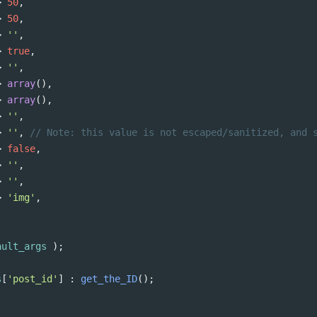
>
50
,
>
50
,
>
''
,
>
true
,
>
''
,
>
array
(),
>
array
(),
>
''
,
>
''
, 
// Note: this value is not escaped/sanitized, and 
>
false
,
>
''
,
>
''
,
>
'img'
,
ault_args
 );
s
[
'post_id'
] : 
get_the_ID
();