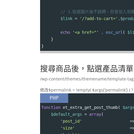
// 3.點選圖片後不跳轉，但會加入到
$link
=
'/?add-to-cart='
.
$prod
echo
'<a href="'
 . 
esc_url
( 
$l
}
}
搜尋商品後，點選產品清單
/wp-content/themes/themename/template-tag
修改$permalink = !empty( $args[‘permalink’] ) ? $
PHP
function
et_extra_get_post_thumb
( 
$arg
$default_args
=
array
(
'post_id'
=
'size'
=