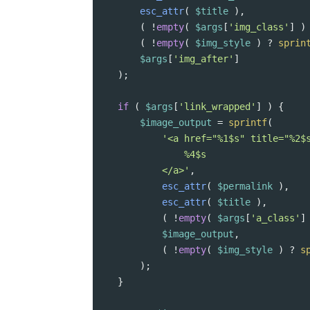
esc_attr
( 
$title
 ),
( 
!
empty
( 
$args
[
'img_class'
] )
( 
!
empty
( 
$img_style
 ) 
?
sprin
$args
[
'img_after'
]
);
if
 ( 
$args
[
'link_wrapped'
] ) {
$image_output
=
sprintf
(
'<a href="%1$s" title="%2$
%4$s
</a>'
,
esc_attr
( 
$permalink
 ),
esc_attr
( 
$title
 ),
( 
!
empty
( 
$args
[
'a_class'
]
$image_output
,
( 
!
empty
( 
$img_style
 ) 
?
s
);
}