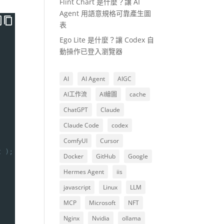
Flint Chart 是什麼？讓 AI
Agent 用語意規格可靠產生圖
表
Ego Lite 是什麼？讓 Codex 自
動操作已登入瀏覽器
AI
AI Agent
AIGC
AI工作流
AI繪圖
cache
ChatGPT
Claude
Claude Code
codex
ComfyUI
Cursor
t );
Docker
GitHub
Google
Hermes Agent
iis
javascript
Linux
LLM
MCP
Microsoft
NFT
Nginx
Nvidia
ollama