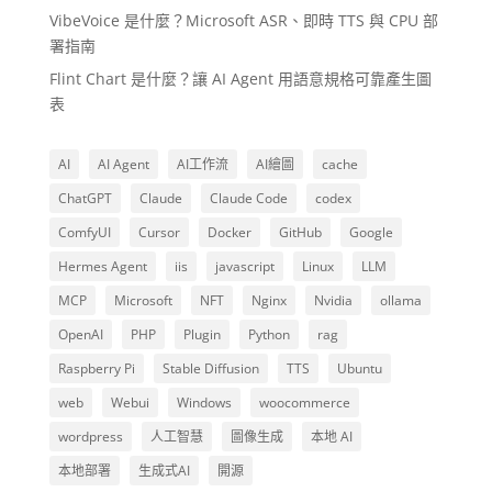
VibeVoice 是什麼？Microsoft ASR、即時 TTS 與 CPU 部
署指南
Flint Chart 是什麼？讓 AI Agent 用語意規格可靠產生圖
表
AI
AI Agent
AI工作流
AI繪圖
cache
ChatGPT
Claude
Claude Code
codex
ComfyUI
Cursor
Docker
GitHub
Google
Hermes Agent
iis
javascript
Linux
LLM
MCP
Microsoft
NFT
Nginx
Nvidia
ollama
OpenAI
PHP
Plugin
Python
rag
Raspberry Pi
Stable Diffusion
TTS
Ubuntu
web
Webui
Windows
woocommerce
wordpress
人工智慧
圖像生成
本地 AI
本地部署
生成式AI
開源