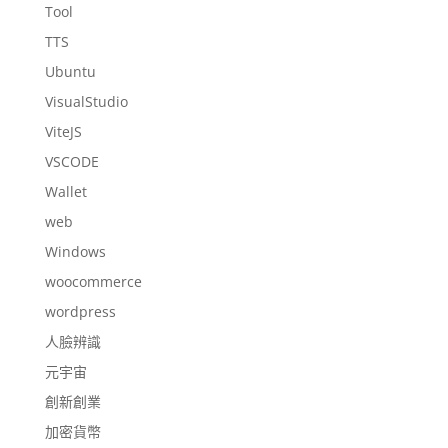
Tool
TTS
Ubuntu
VisualStudio
ViteJS
VSCODE
Wallet
web
Windows
woocommerce
wordpress
人臉辨識
元宇宙
創新創業
加密貨幣