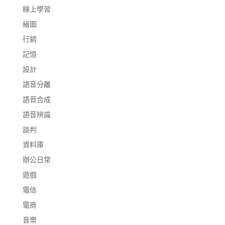
線上學習
繪圖
行銷
記憶
設計
語音分離
語音合成
語音辨識
談判
資料庫
辦公日常
遊戲
電信
電商
音樂