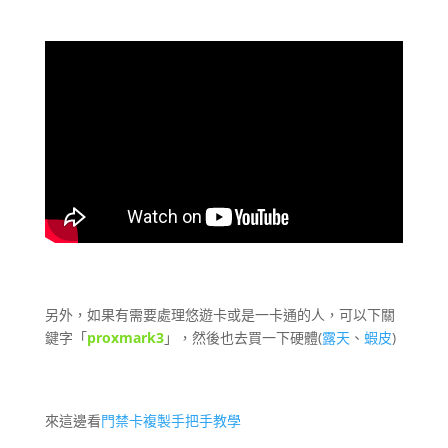
另外，如果有需要處理悠遊卡或是一卡通的人，可以下關
鍵字「
proxmark3
」，然後也去買一下硬體(
露天
、
蝦皮
)
來這邊看
門禁卡複製手把手教學