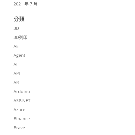
2021 年 7 月
分類
3D
3D列印
AE
Agent
AI
API
AR
Arduino
ASP.NET
Azure
Binance
Brave