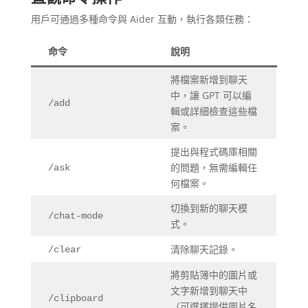
用戶可通過多種命令與 Aider 互動，執行各類任務：
命令
說明
將檔案新增到聊天
中，讓 GPT 可以編
/add
輯或詳細檢查這些檔
案。
提出與程式碼庫相關
的問題，無需編輯任
/ask
何檔案。
切換到新的聊天模
/chat-mode
式。
清除聊天記錄。
/clear
將剪貼簿中的圖片或
文字新增到聊天中
/clipboard
（可選擇提供圖片名