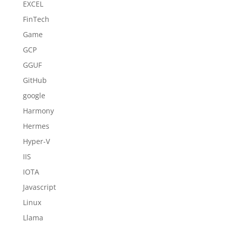
EXCEL
FinTech
Game
GCP
GGUF
GitHub
google
Harmony
Hermes
Hyper-V
IIS
IOTA
Javascript
Linux
Llama