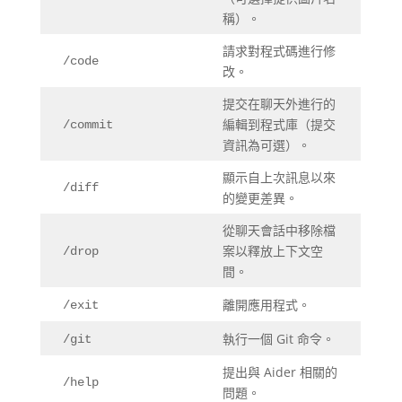
稱）。
請求對程式碼進行修
/code
改。
提交在聊天外進行的
編輯到程式庫（提交
/commit
資訊為可選）。
顯示自上次訊息以來
/diff
的變更差異。
從聊天會話中移除檔
案以釋放上下文空
/drop
間。
離開應用程式。
/exit
執行一個 Git 命令。
/git
提出與 Aider 相關的
/help
問題。