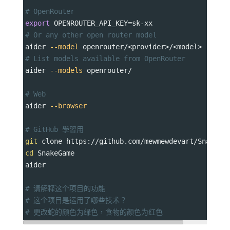
# OpenRouter
export
OPENROUTER_API_KEY
=
sk-xx
# Or any other open router model
aider 
--model
 openrouter/<provider>/<model>
# List models available from OpenRouter
aider 
--models
 openrouter/
# Web
aider 
--browser
# GitHub 學習用
git
 clone https://github.com/mewmewdevart/SnakeGa
cd
 SnakeGame
aider
# 请解释这个项目的功能
# 这个项目是运用了哪些技术？
# 更改蛇的颜色为绿色，食物的颜色为红色