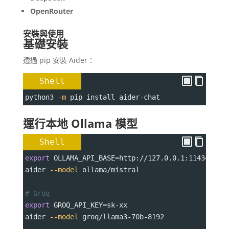
OpenRouter
安裝與使用
基礎安裝
透過 pip 安裝 Aider：
Shell
python3 
-m
 pip install aider-chat
運行本地 Ollama 模型
Shell
export
OLLAMA_API_BASE
=
http://127.0.0.1:11434
aider 
--model
 ollama/mistral
# Groq
export
GROQ_API_KEY
=
sk-xx
aider 
--model
 groq/llama3-70b-8192