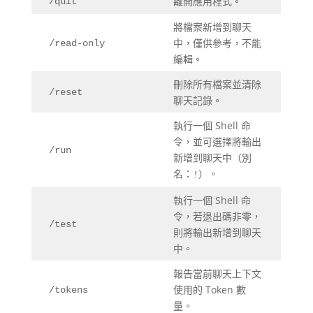
離開應用程式。
/quit
將檔案新增到聊天
中，僅供參考，不能
/read-only
編輯。
刪除所有檔案並清除
/reset
聊天記錄。
執行一個 Shell 命
令，並可選擇將輸出
/run
新增到聊天中（別
名：
）。
!
執行一個 Shell 命
令，若退出碼非零，
/test
則將輸出新增到聊天
中。
報告當前聊天上下文
使用的 Token 數
/tokens
量。