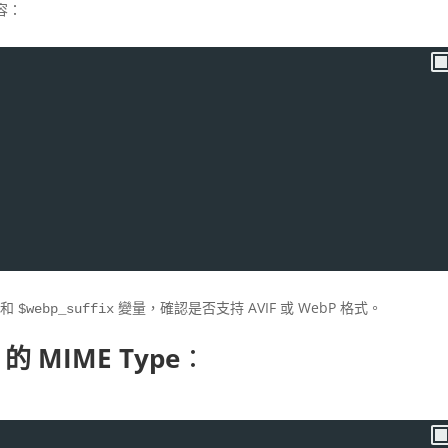
容：
和
變量，確認是否支持 AVIF 或 WebP 格式。
$webp_suffix
 的 MIME Type
：