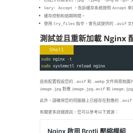
.jpg
.jpeg
.png
.gif
，告訴缓存系統按照
來
Vary: Accept
Accept
缓存控制和過期時間。
使用
指令，會先試提供的
文
try_files
.avif
測試並且重新加載 Nginx 
Shell
sudo
 nginx 
-t
sudo
 systemctl reload nginx
這些配置假設您的
和
文件與原始圖
.avif
.webp
對應
和
image.jpg
image.jpg.avif
image.jp
此外，請確保您的伺服器上已經存在對應的
.avif
有關更多詳細資訊，您可以參考以下資源：