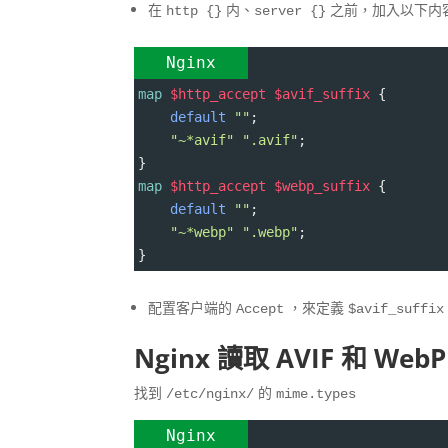
在
内、
之前，加入以下内
http {}
server {}
Nginx
map
$http_accept $avif_suffix 
{
default 
""
;
"~*avif"
".avif"
;
}
map
$http_accept $webp_suffix 
{
default 
""
;
"~*webp"
".webp"
;
}
配置客户端的
，來定義
Accept
$avif_suffix
Nginx 讀取 AVIF 和 WebP
找到
的
/etc/nginx/
mime.types
Nginx