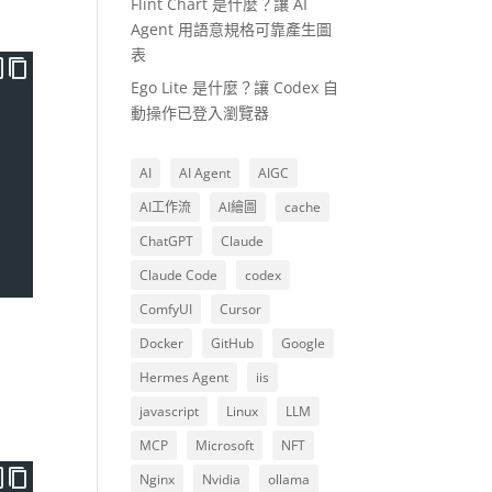
Flint Chart 是什麼？讓 AI
Agent 用語意規格可靠產生圖
表
Ego Lite 是什麼？讓 Codex 自
動操作已登入瀏覽器
AI
AI Agent
AIGC
AI工作流
AI繪圖
cache
ChatGPT
Claude
Claude Code
codex
ComfyUI
Cursor
Docker
GitHub
Google
Hermes Agent
iis
javascript
Linux
LLM
MCP
Microsoft
NFT
Nginx
Nvidia
ollama