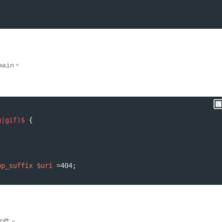
。
main
g|gif)$ 
{
;
bp_suffix $uri 
=404;
文件。