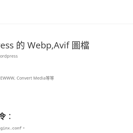
ss 的 Webp,Avif 圖檔
ordpress
WW, Convert Media等等
令
：
。
nginx.conf