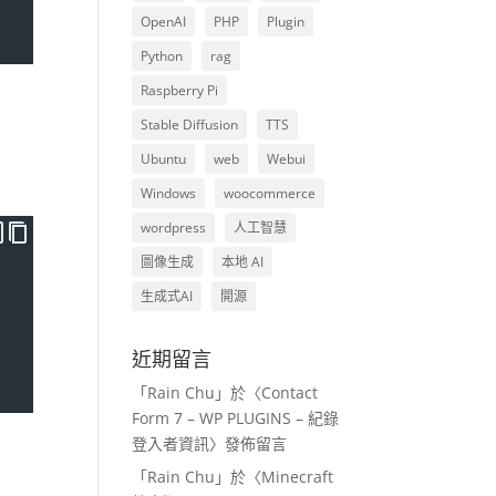
OpenAI
PHP
Plugin
Python
rag
Raspberry Pi
Stable Diffusion
TTS
Ubuntu
web
Webui
Windows
woocommerce
wordpress
人工智慧
圖像生成
本地 AI
生成式AI
開源
近期留言
「
Rain Chu
」於〈
Contact
Form 7 – WP PLUGINS – 紀錄
登入者資訊
〉發佈留言
「
Rain Chu
」於〈
Minecraft