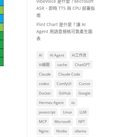
VibeVoice 是什麼？Microsoft
ASR、即時 TTS 與 CPU 部署指
南
Flint Chart 是什麼？讓 AI
Agent 用語意規格可靠產生圖
表
AI
AI Agent
AI工作流
AI繪圖
cache
ChatGPT
Claude
Claude Code
codex
ComfyUI
Cursor
Docker
GitHub
Google
Hermes Agent
iis
javascript
Linux
LLM
MCP
Microsoft
NFT
Nginx
Nvidia
ollama