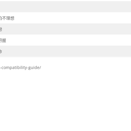
怕不理想
戀
把握
命
compatibility-guide/