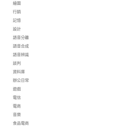
繪圖
行銷
記憶
設計
語音分離
語音合成
語音辨識
談判
資料庫
辦公日常
遊戲
電信
電商
音樂
食品電商