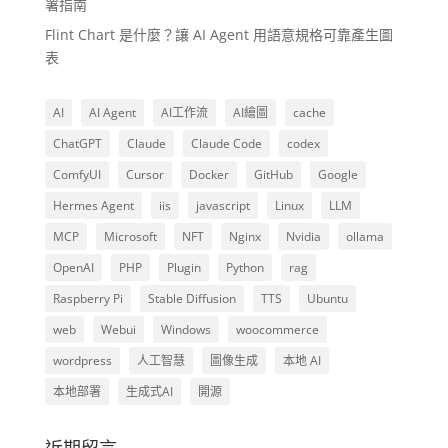
署指南
Flint Chart 是什麼？讓 AI Agent 用語意規格可靠產生圖
表
AI
AI Agent
AI工作流
AI繪圖
cache
ChatGPT
Claude
Claude Code
codex
ComfyUI
Cursor
Docker
GitHub
Google
Hermes Agent
iis
javascript
Linux
LLM
MCP
Microsoft
NFT
Nginx
Nvidia
ollama
OpenAI
PHP
Plugin
Python
rag
Raspberry Pi
Stable Diffusion
TTS
Ubuntu
web
Webui
Windows
woocommerce
wordpress
人工智慧
圖像生成
本地 AI
本地部署
生成式AI
開源