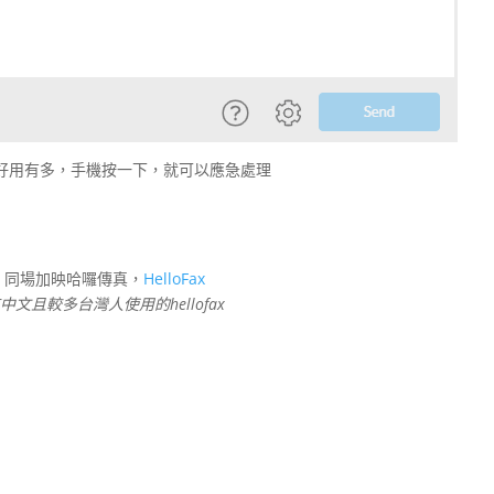
好用有多，手機按一下，就可以應急處理
同場加映哈囉傳真，
HelloFax
中文且較多台灣人使用的hellofax