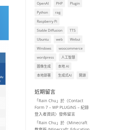
OpenAI
PHP
Plugin
Python
rag
Raspberry Pi
Stable Diffusion
TTS
Ubuntu
web
Webui
Windows
woocommerce
wordpress
人工智慧
圖像生成
本地 AI
本地部署
生成式AI
開源
近期留言
「
Rain Chu
」於〈
Contact
Form 7 – WP PLUGINS – 紀錄
登入者資訊
〉發佈留言
「
Rain Chu
」於〈
Minecraft
教育版 (Minecraft: Education