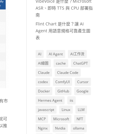
VibeVoice 是什麼？Microsoft
ASR、即時 TTS 與 CPU 部署指
南
Flint Chart 是什麼？讓 AI
Agent 用語意規格可靠產生圖
表
AI
AI Agent
AI工作流
AI繪圖
cache
ChatGPT
Claude
Claude Code
codex
ComfyUI
Cursor
Docker
GitHub
Google
有市
Hermes Agent
iis
javascript
Linux
LLM
上就可
MCP
Microsoft
NFT
以推
Nginx
Nvidia
ollama