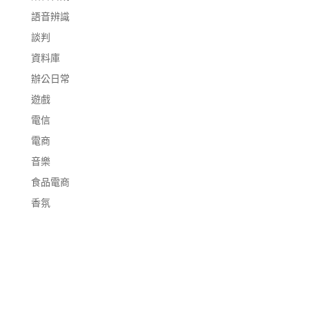
語音辨識
談判
資料庫
辦公日常
遊戲
電信
電商
音樂
食品電商
香氛