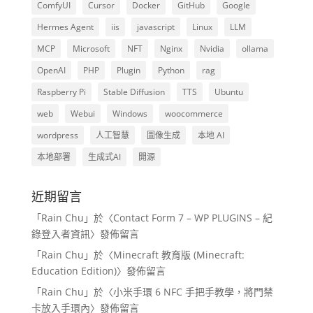
ComfyUI
Cursor
Docker
GitHub
Google
Hermes Agent
iis
javascript
Linux
LLM
MCP
Microsoft
NFT
Nginx
Nvidia
ollama
OpenAI
PHP
Plugin
Python
rag
Raspberry Pi
Stable Diffusion
TTS
Ubuntu
web
Webui
Windows
woocommerce
wordpress
人工智慧
圖像生成
本地 AI
本地部署
生成式AI
開源
近期留言
「
Rain Chu
」於〈
Contact Form 7 – WP PLUGINS – 紀
錄登入者資訊
〉發佈留言
「
Rain Chu
」於〈
Minecraft 教育版 (Minecraft:
Education Edition)
〉發佈留言
「
Rain Chu
」於〈
小米手環 6 NFC 手把手教學，將門禁
卡放入手環內
〉發佈留言