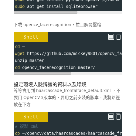
sudo
 apt-get install sqlitebrowser
下載 opencv_facerecognition，並且解開壓縮
Shell
cd
 ~
wget
 https://github.com/mickey9801/opencv_facerec
unzip master
cd
 opencv_facerecognition-master/
設定環境人臉辨識的資料以及環境
等等會用到 haarcascade_frontalface_default.xml ，不
要用 OpenCV 3版本的，要用之前安裝的版本，我將路徑
放在下方
Shell
# 複製 xml 
cp
 ~/opencv/data/haarcascades/haarcascade_frontal