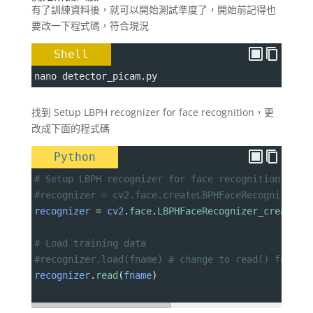
有了訓練資料後，就可以開始測試準度了，開始前記得也
要改一下程式碼，符合現況
Shell
nano detector_picam.py
找到 Setup LBPH recognizer for face recognition，更
改成下面的程式碼
Python
# Setup LBPH recognizer for face recognition
#recognizer = cv2.face.createLBPHFaceRecognizer()
recognizer
=
cv2
.
face
.
LBPHFaceRecognizer_create
()
# Load training data
#recognizer.load(fname) # change to read() for LB
recognizer
.
read
(
fname
)