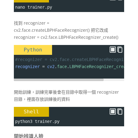
nano trainer.py
找到 recognizer =
cv2.face.createLBPHFaceRecognizer() 把它改成
recognizer = cv2.face.LBPHFaceRecognizer_create()
Python
#recognizer = cv2.face.createLBPHFaceRecognizer()
recognizer
=
cv2
.
face
.
LBPHFaceRecognizer_create
()
開始訓練，訓練完畢後會在目錄中取得一個 recognizer
目錄，裡面存放訓練後的資料
Shell
python3 trainer.py
開始辨識人臉