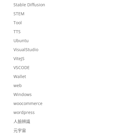
Stable Diffusion
STEM
Tool
TTS
Ubuntu
VisualStudio
ViteJS
VSCODE
Wallet
web
Windows
woocommerce
wordpress
人臉辨識
元宇宙