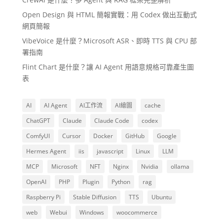
Open Design 與 HTML 簡報實戰：用 Codex 做出互動式
網頁簡報
VibeVoice 是什麼？Microsoft ASR、即時 TTS 與 CPU 部
署指南
Flint Chart 是什麼？讓 AI Agent 用語意規格可靠產生圖
表
AI
AI Agent
AI工作流
AI繪圖
cache
ChatGPT
Claude
Claude Code
codex
ComfyUI
Cursor
Docker
GitHub
Google
Hermes Agent
iis
javascript
Linux
LLM
MCP
Microsoft
NFT
Nginx
Nvidia
ollama
OpenAI
PHP
Plugin
Python
rag
Raspberry Pi
Stable Diffusion
TTS
Ubuntu
web
Webui
Windows
woocommerce