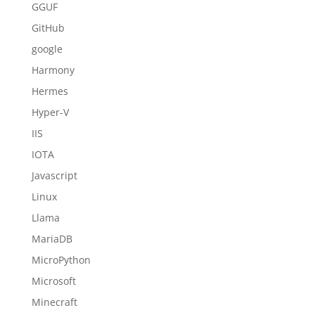
GGUF
GitHub
google
Harmony
Hermes
Hyper-V
IIS
IOTA
Javascript
Linux
Llama
MariaDB
MicroPython
Microsoft
Minecraft